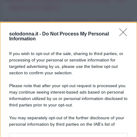
Martino è libero”
La Promessa, anticipazioni domenica 9
agosto 2026: Martina cerca di fermare
solodonna.it -
Do Not Process My Personal
Adriano
Information
Jannik Sinner, il coach svela: “Lo
If you wish to opt-out of the sale, sharing to third parties, or
caccerebbero da Las Vegas”
processing of your personal or sensitive information for
targeted advertising by us, please use the below opt-out
section to confirm your selection.
Please note that after your opt-out request is processed you
may continue seeing interest-based ads based on personal
information utilized by us or personal information disclosed to
third parties prior to your opt-out.
You may separately opt-out of the further disclosure of your
personal information by third parties on the IAB’s list of
downstream participants.