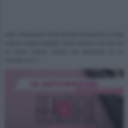
Nelle anticipazioni della puntata di Beautiful in onda
il giorno lunedì 9 giugno 2025 vedremo che Eric ha
un nuovo malore mentre sta lavorando su un
bozzetto di R.J..