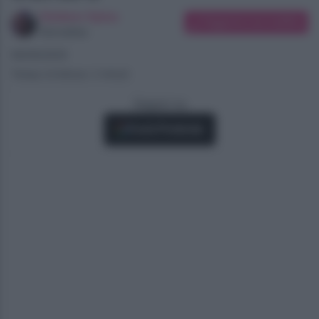
Giuliano Spina
Suggerisci una modifica
Giornalista
08/06/2025
Tempo di lettura: 2 minuti
Seguici su
Fonti Preferite