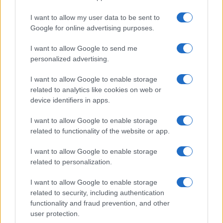
Seguici su Google News
I want to allow my user data to be sent to
Google for online advertising purposes.
I want to allow Google to send me
personalized advertising.
I want to allow Google to enable storage
related to analytics like cookies on web or
device identifiers in apps.
CHI SIAMO
REDAZIONE
CONTATTI
I want to allow Google to enable storage
related to functionality of the website or app.
© 2026 - SOLODONNA - P.IVA 04827280654 - TESTATA REGISTRATA AL
TRIBUNALE DI NOCERA INFERIORE N. 6/2020 - RG N. 1338/2020
I want to allow Google to enable storage
ISCRIZIONE AL ROC N. 35792 – ISCRITTA ALL’ANSO (ASSOCIAZIONE
related to personalization.
NAZIONALE STAMPA ONLINE)
I want to allow Google to enable storage
Privacy e Notifiche
related to security, including authentication
functionality and fraud prevention, and other
Preferenze privacy
user protection.