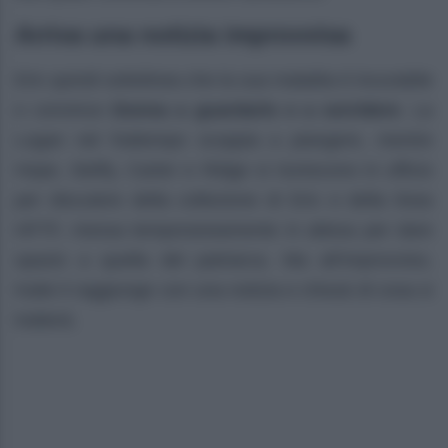
Arriva una notizia improvvisa
Eric quindi sottolinea che la sua malattia è incurabile
e convince
Donna a guardarlo e a sorridere
. La
Logan nel frattempo scoppia a piangere, mentre
Hope, Steffy, Carter e Ridge si riuniscono in ufficio
per discutere della collezione di Eric e della linea
HFTF, messa temporaneamente in attesa per dare
spazio a quella del patriarca. Ma all’improvviso,
Katie li raggiunge con una notizia e chissà di cosa si
tratterà.