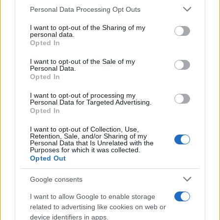
Personal Data Processing Opt Outs
This information may also be disclosed by us to third parties
on the IAB’s List of Downstream Participants that may further
I want to opt-out of the Sharing of my
disclose it to other third parties.
personal data.
Opted In
Please note that this website/app uses one or more Google
services and may gather and store information including but
I want to opt-out of the Sale of my
Personal Data.
not limited to your visit or usage behaviour. You may click to
Opted In
grant or deny consent to Google and its third-party tags to
use your data for below specified purposes in below Google
I want to opt-out of processing my
consent section.
Personal Data for Targeted Advertising.
Opted In
I want to opt-out of Collection, Use,
Retention, Sale, and/or Sharing of my
Personal Data that Is Unrelated with the
Purposes for which it was collected.
Opted Out
Google consents
I want to allow Google to enable storage
related to advertising like cookies on web or
device identifiers in apps.