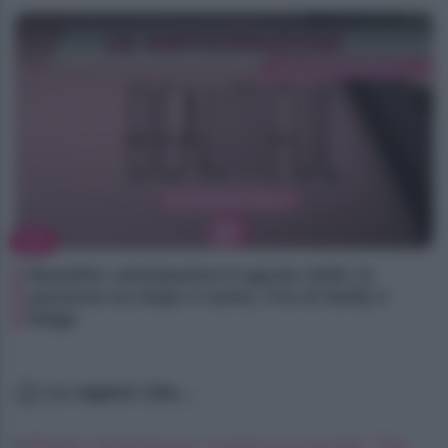
TV
Beautiful, anticipazioni 8 agosto 2026: la
passione tra Hope e Carter, l’ira di Steffy e
Ridge
Lo sapevi che...
Belén Rodriguez rivela sui social: “De