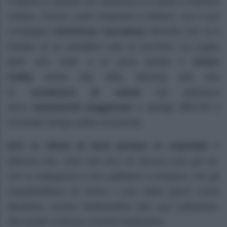
Il nipote lo assiste con dolcezza e lo aiuta a mettersi
seduto. Donna vuole chiamare il dottore, ma il suo
compagno
minimizza l’accaduto
dicendo che si è
trattato di un semplice calo di zuccheri. La Logan
però non cede e in poco tempo il
dottor
Colby
arriva alla Villa, informa tutti che
le
condizioni di salute
del patriarca
sono
nettamente peggiorate
e spinge affinché il
Forrester venga subito ricoverato.
Eric si rifiuta
di farsi portare in ospedale
e
afferma che, visto che non c’è alcuna cura per lui,
non si sottoporrà a cure palliative e invasive, che gli
impedirebbero di vivere i suoi ultimi giorni come
desidera, ovvero dedicandosi alla sua collezione,
alla quale continua a tenere tantissimo.