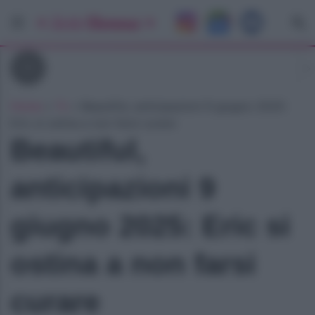
Tv
Home
»
Tv
»
Beautiful, anticipazioni 9 giugno 2025:
Eric si ostina a non farsi curare
Beautiful,
anticipazioni 9
giugno 2025: Eric si
ostina a non farsi
curare