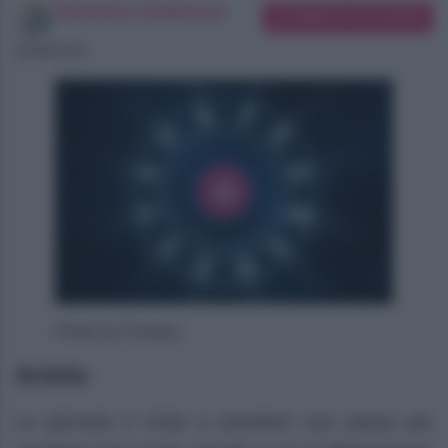
Redazione SoloDonna
Suggerisci una modifica
06/08/2026
Photo by Pixabay
Ariete
La giornata ti invita a prendere una pausa per