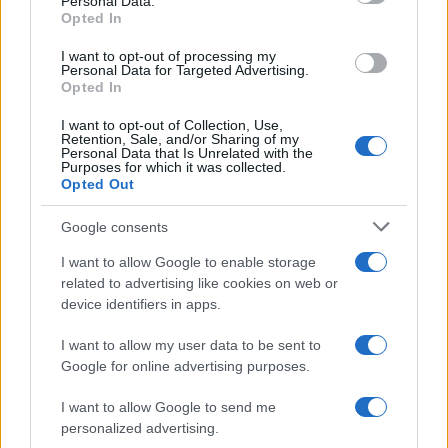
Personal Data.
not limited to your visit or usage behaviour. You may click to
Opted In
grant or deny consent to Google and its third-party tags to
ti aiuterà a ritrovare equilibrio interiore e a guardare
use your data for below specified purposes in below Google
I want to opt-out of processing my
con più fiducia al futuro.
consent section.
Personal Data for Targeted Advertising.
Opted In
Scorpione
I want to opt-out of Collection, Use,
Retention, Sale, and/or Sharing of my
Quest’oggi la tua intuizione è stimolata,
Personal Data that Is Unrelated with the
Purposes for which it was collected.
consentendo di riconoscere rapidamente chi è
Opted Out
davvero vicino a te, sia sul lavoro sia in amicizia. In
Google consents
amore, permetti ai gesti di esprimersi più delle
I want to allow Google to enable storage
parole: l’onestà creerà un’intesa intensa e
related to advertising like cookies on web or
rassicurante.
device identifiers in apps.
Sagittario
I want to allow my user data to be sent to
Google for online advertising purposes.
È un periodo che incentiva il movimento, l’iniziativa
I want to allow Google to send me
e un desiderio di autonomia, qualità che possono
personalized advertising.