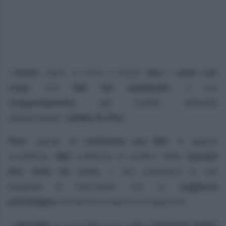
L’
uomo
, però, si trova a dover
fare i conti con
Luna
, che
Bill sta ospitando
. Il suo
comportamento
, già insolito, alimenta
ulteriormente i
dubbi di Finn
.
Finn
, quindi,
si confronta con Bill
. In questa
occasione,
Bill
confessa di essere stato
baciato
due volte da Luna,
e che nemmeno le sue
proposte di intervenire con un
supporto
psicologico
sembrano chiarire la situazione.
L’
episodio
si concentra così sulle
crescenti ombre