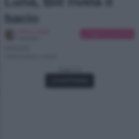
Luna, Bill rivela il
bacio
Chiara Longo
Suggerisci una modifica
Copywriter
08/06/2026
Tempo di lettura: 2 minuti
Seguici su
Fonti Preferite