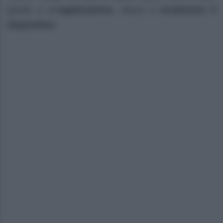
grazie a un’
applicazione
, riesce a
localizzare il
dispositivo
.