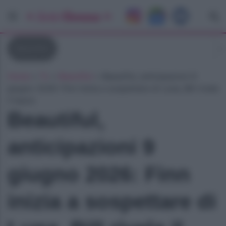
Beautiful
Home
»
Tv
»
Beautiful
»
Beautiful, anticipazioni 9
giugno 2026: Finn inizia a sospettare di Luna, Bill rivela
il bacio
Beautiful,
anticipazioni 9
giugno 2026: Finn
inizia a sospettare di