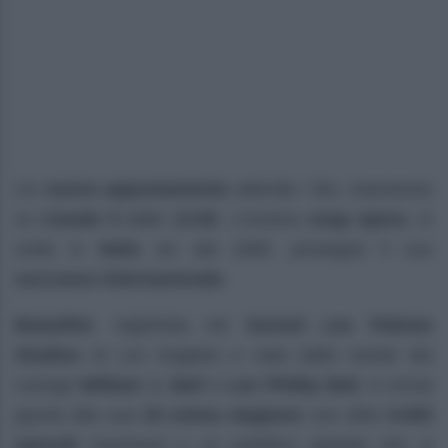
Un
nuovo appuntamento
attende i fan, trasmesso
su
Canale 5
dalle
13:50
. L’iconica
soap opera
, in
onda in
Italia
sin dal 1990, prosegue il suo
successo internazionale
.
Beautiful
, registrata nei
Sunset Las Palmas
Studios
di Los Angeles e nata dalla mente dei
coniugi
William J. Bell
e
Lee Phillip Bell
, è ormai
giunta alla sua
35 esima stagione
con oltre
9.000
episodi
trasmessi e un pubblico globale che si