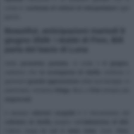
conta in
centinaia di milioni di telespettatori
ogni
giorno.
Beautiful, anticipazioni martedì 9
giugno 2026: i dubbi di Finn, Bill
parla del bacio di Luna
Nella
prossima puntata
, in onda il
9 giugno
,
vedremo che
la scomparsa di Steffy
continua a
generare
grande apprensione
nella sua famiglia. In
particolare, troviamo
Ridge
,
R.J.
e
Finn
sempre più
angosciati
.
A destare
ulteriori sospetti
è il ritrovamento del
cellulare di Steffy
proprio nell’
abitazione di Bill
,
l’ultimo luogo
in cui è stata vista
. Così,
Finn
,