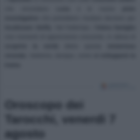
che circondano
Luna
e le nuove
piste
investigative
che potrebbero risultare decisive per
localizzare Steffy
. Nel frattempo, l’
intera famiglia
vive momenti di apprensione crescente, in attesa di
scoprire la verità
dietro questa
misteriosa
vicenda
. Vedremo, dunque, come
si svilupperà la
trama
.
Oroscopo dei
Tarocchi, venerdì 7
agosto