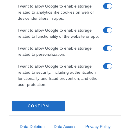
giovare tanto nel lavoro quanto nelle attività estive.
I want to allow Google to enable storage
In ambito sentimentale, un approccio solare può
related to analytics like cookies on web or
device identifiers in apps.
trasformare un incontro in qualcosa di più
significativo.
I want to allow Google to enable storage
related to functionality of the website or app.
Capricorno
I want to allow Google to enable storage
related to personalization.
La giornata richiede disciplina, ma premia la
costanza, specialmente nelle mansioni lavorative e
I want to allow Google to enable storage
pratiche. In ambito familiare e nei legami autentici,
related to security, including authentication
functionality and fraud prevention, and other
mantenere un atteggiamento paziente semplificherà
user protection.
il superamento di piccoli conflitti.
Acquario
CONFIRM
Oggi le stelle favoriscono intuizioni brillanti e
un’originalità che può essere utile per risolvere
Data Deletion
Data Access
Privacy Policy