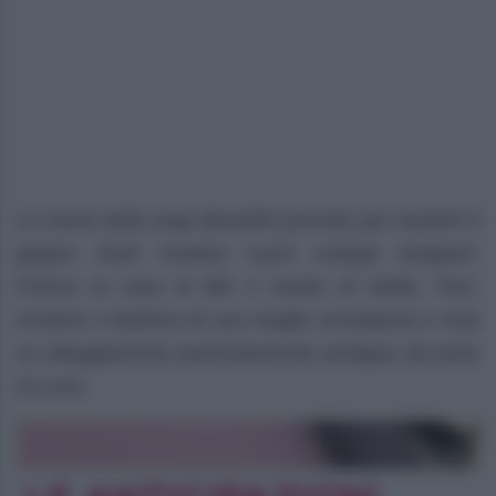
Le trame della soap Beautiful previste per martedì 9
giugno 2026 rivelano nuovi sviluppi intriganti.
Presso la casa di Bill, il marito di Steffy, Finn,
rinviene il telefono di sua moglie scomparsa e nota
un atteggiamento particolarmente ambiguo da parte
di Luna.