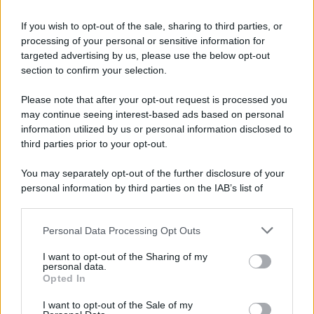
richiedono presenza e carisma. In amore, un invito
If you wish to opt-out of the sale, sharing to third parties, or
spontaneo o un momento festivo può accendere
processing of your personal or sensitive information for
entusiasmo e rafforzare la fiducia reciproca.
targeted advertising by us, please use the below opt-out
section to confirm your selection.
Vergine
Please note that after your opt-out request is processed you
may continue seeing interest-based ads based on personal
Il clima astrale oggi agevola ordine e meticolosità,
information utilized by us or personal information disclosed to
qualità utili per gestire scadenze, spese o questioni
third parties prior to your opt-out.
pratiche nell’imminenza di Ferragosto. Nei rapporti
You may separately opt-out of the further disclosure of your
familiari e di amicizia, comunicazioni trasparenti
personal information by third parties on the IAB’s list of
downstream participants.
eviteranno malintesi e porteranno sollievo.
Personal Data Processing Opt Outs
This information may also be disclosed by us to third parties
Bilancia
on the IAB’s List of Downstream Participants that may further
I want to opt-out of the Sharing of my
disclose it to other third parties.
personal data.
Ti senti attratto dall’armonia e dalla serenità,
Opted In
Please note that this website/app uses one or more Google
specialmente nelle relazioni sentimentali e intime.
services and may gather and store information including but
I want to opt-out of the Sale of my
Un’opportunità estiva o una breve pausa lavorativa