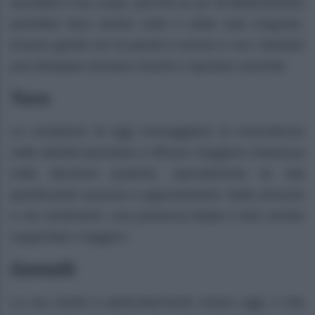
ascoltare il tuo corpo, perché un po’ di affaticamento
potrebbe farsi sentire sotto il caldo sole d’agosto.
Essere gentili con le parole in amore e con i familiari
può dissipare tensioni recenti e riportare serenità.
Toro
Le condizioni di oggi incoraggiano la concretezza
nelle attività lavorative e offrono maggiore chiarezza
nelle decisioni pratiche, specialmente se stai
pianificando vacanze o appuntamenti. Nelle amicizie
e nei sentimenti, una presenza fidata ti farà sentire
supportato e leggero.
Gemelli
La tua mente è particolarmente vivace oggi, il che