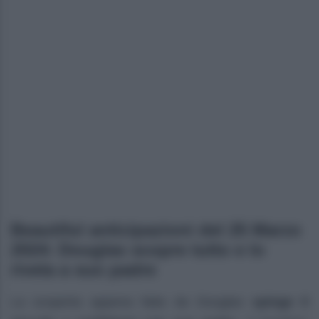
Beautiful anticipazioni del 25 Marzo
2024: Douglas scopre tutto e lo
rivela a suo padre
La scoperta appena fatta da Douglas
spinge il