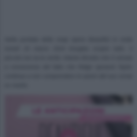
Nella puntata della soap opera Beautiful in onda
lunedì 25 marzo 2024 Douglas scopre tutto. Il
piccolo ora sa la verità. Intanto Brooke che è venuta
a conoscenza del fatto che Ridge sposerà Taylor
continua a non comprendere le azioni del suo ormai
ex marito.