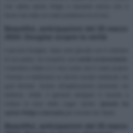
che abbia spinto Ridge a lasciarla senza che ci
fosse mai stato un reale problema tra di loro.
Beautiful, anticipazioni del 25 marzo
2024: Douglas scopre la verità
Il piccolo Douglas, dopo aver giocato con il cellulare
di suo padre, ha scoperto una
verità sconcertante
.
Il bambino infatti si è reso conto che è stato proprio
Thomas a telefonare ai servizi sociali mettendo nei
guai Brooke. Grazie all’applicazione presente nel
telefono, infatti, il giovane designer è riuscito a
imitare la voce della Logan senior.
Questo ha
spinto Ridge a lasciarla
per tornare da Taylor.
Beautiful, anticipazioni del 25 marzo