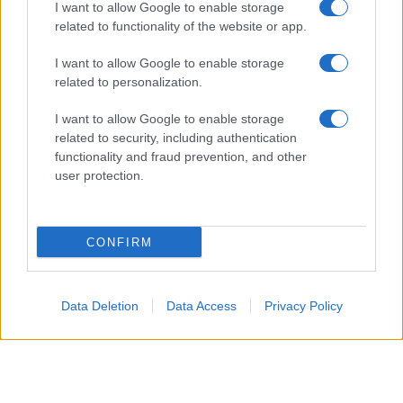
I want to allow Google to enable storage
related to functionality of the website or app.
I want to allow Google to enable storage
related to personalization.
I want to allow Google to enable storage
related to security, including authentication
functionality and fraud prevention, and other
Giovedì 13 agosto 2026
user protection.
In questa puntata,
Brooke
nota alcuni
CONFIRM
comportamenti insoliti
in ufficio. A quel punto,
quindi, la
donna
comincia a sospettare che
Carter
stia
tramando qualcosa
contro i Forrester.
Data Deletion
Data Access
Privacy Policy
Venerdì 14 agosto 2026
Brooke
, proprio mentre si muove tra i
corridoi