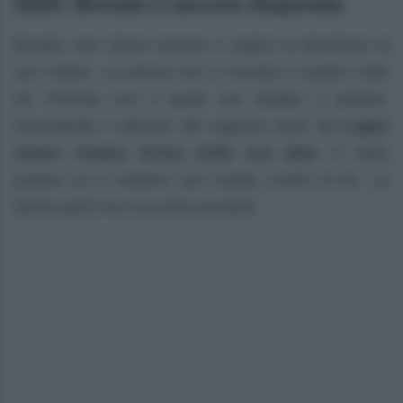
2024: Brooke è ancora disperata
Brooke non riesce ancora a capire la decisione di
suo marito. La donna non è riuscita a carpire nulla
da Thomas con il quale era andata a parlare.
Nonostante il silenzio del ragazzo però,
la Logan
senior rimane ferma nella sua idea
: è stato
proprio lui a mettere suo marito contro di lei. La
donna però non sa come provarlo.