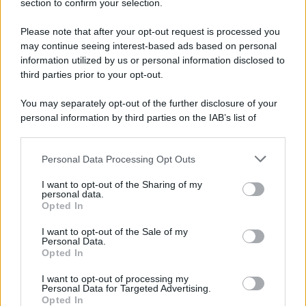
section to confirm your selection.
Taylor
rivela a
Ridge
di soffrire di una grave
Please note that after your opt-out request is processed you
may continue seeing interest-based ads based on personal
insufficienza cardiaca
progressiva
. La donna,
information utilized by us or personal information disclosed to
allora, implora
Ridge
di mantenere il
segreto
,
third parties prior to your opt-out.
nascondendolo anche a
Steffy
e a
Thomas
.
You may separately opt-out of the further disclosure of your
personal information by third parties on the IAB’s list of
Martedì 11 agosto 2026
downstream participants.
Carter
trova finalmente il coraggio di confessare i
Personal Data Processing Opt Outs
This information may also be disclosed by us to third parties
on the IAB’s List of Downstream Participants that may further
suoi
veri sentimenti a Hope
. Così, tra i
due
nasce
I want to opt-out of the Sharing of my
disclose it to other third parties.
personal data.
una grande
passione
e decidono di unire le forze
Opted In
Please note that this website/app uses one or more Google
per tentare una clamorosa
scalata alla Forrester
services and may gather and store information including but
I want to opt-out of the Sale of my
Creations
.
Personal Data.
not limited to your visit or usage behaviour. You may click to
Opted In
grant or deny consent to Google and its third-party tags to
Mercoledì 12 agosto 2026
use your data for below specified purposes in below Google
I want to opt-out of processing my
consent section.
Personal Data for Targeted Advertising.
Opted In
Will Spencer
manifesta forti
preoccupazioni