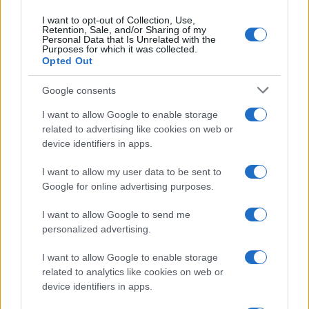
riguardo alle
dinamiche familiari
. Il
ragazzo
, in
I want to opt-out of Collection, Use,
Retention, Sale, and/or Sharing of my
particolare, non vede di buon occhio la convivenza e
Personal Data that Is Unrelated with the
Purposes for which it was collected.
l’
influenza
di
Poppy
e
Luna
nelle vicende di suo
Opted Out
padre Bill
.
Google consents
I want to allow Google to enable storage
related to advertising like cookies on web or
device identifiers in apps.
I want to allow my user data to be sent to
Google for online advertising purposes.
I want to allow Google to send me
personalized advertising.
I want to allow Google to enable storage
related to analytics like cookies on web or
device identifiers in apps.