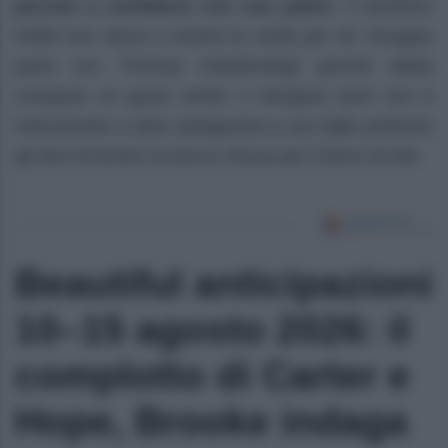
piccolo a confidarsi con suo padre
. Il bambino
infatti non riesce a tenere la verità per sé. Douglas
parla con Thomas chiedendogli perché abbia
compiuto un gesto simile. Il designer però non è
intenzionato a dare spiegazioni a suo figlio piuttosto
gli dice di tenere la bocca chiusa per il bene di tutti.
Beautiful anticipazioni
10–15 agosto 2026: il
complotto di Carter e
Hope, Brooke indaga