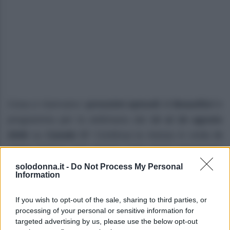
Cosa ci riservano i
prossimi episodi
di
Beautiful
in
programma per la settimana dal
10 al 16 agosto
2026
su
Canale 5
? Continua la messa in onda
in
prima visione
della
storica soap opera americana
ideata da
William J. Bell
e
Lee Philips Bell
.
solodonna.it -
Do Not Process My Personal
Information
Prime anticipazioni Beautiful nella
If you wish to opt-out of the sale, sharing to third parties, or
settimana 10–15 agosto 2026
processing of your personal or sensitive information for
targeted advertising by us, please use the below opt-out
Lunedì 10 agosto 2026