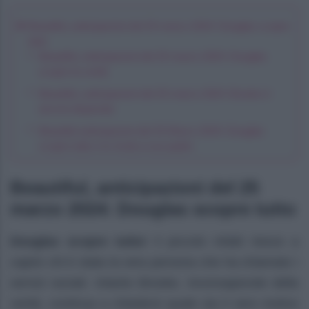
Beautiful, anticipazioni del 25 marzo 2024: Douglas scopre
tutto
Beautiful, anticipazioni del 25 marzo 2024: Douglas
scopre la verità
Beautiful, anticipazioni del 25 marzo 2024: Brooke è
ancora disperata
Beautiful anticipazioni del 25 Marzo 2024: Douglas
scopre tutto e lo rivela a suo padre
Beautiful, anticipazioni del 25
marzo 2024: Douglas scopre tutto
Douglas scopre tutto!
Il piccolo infatti riesce a
capire chi è stata la vera persona che ha chiamato i
servizi sociali. Intanto Brooke, inconsapevole della
verità, continua a chiedersi quale sia il vero motivo