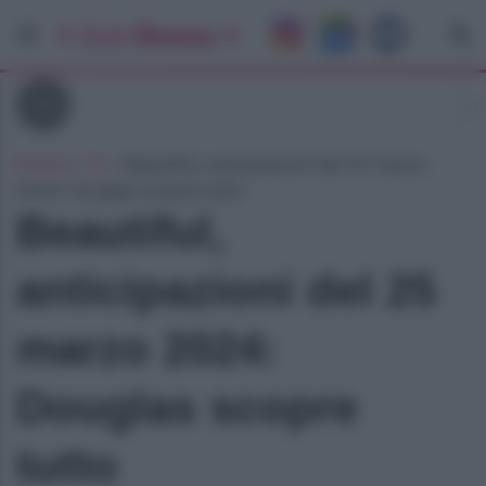
Tv
Home
»
Tv
»
Beautiful, anticipazioni del 25 marzo
2024: Douglas scopre tutto
Beautiful,
anticipazioni del 25
marzo 2024:
Douglas scopre
tutto