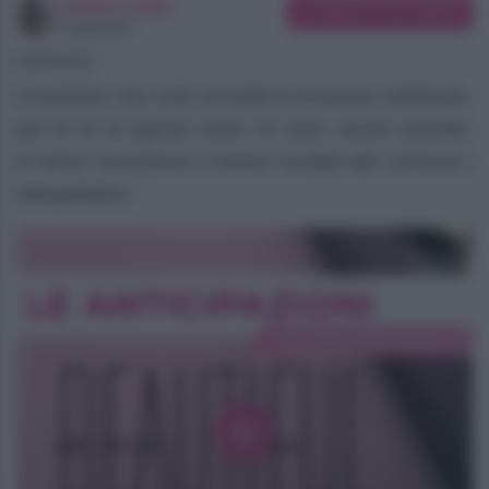
Chiara Longo
Suggerisci una modifica
Copywriter
08/08/2026
Scopriamo che cosa accadrà la prossima settimana,
dal 10 al 15 agosto 2026. Di certo, anche stavolta,
le trame riusciranno a tenere incollati allo schermo i
telespettatori.