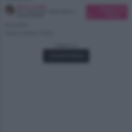
Elena Carletti
Suggerisci una
SEO Copywriter, Ghost Writer e
modifica
Content Editor
24/03/2024
Tempo di lettura: 2 minuti
Seguici su
Fonti Preferite