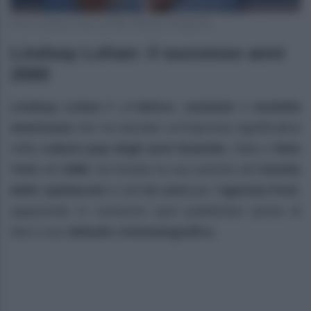
Foto Lindsay Lohan profilo ufficiale Instagram
Lindsay Lohan: il successo anni
2000
Lindsay Lohan
è un’
attrice
,
cantante
e
modella
americana
che ha lasciato un’impronta significativa
nella
cultura pop degli anni Duemila
. Nata a
New
York
nel
1986
, ha iniziato la sua carriera nel
mondo
dello spettacolo
a soli
tre anni
per l’
agenzia Ford
,
apparendo in numerosi spot pubblicitari prima di
fare il suo
debutto cinematografico
.