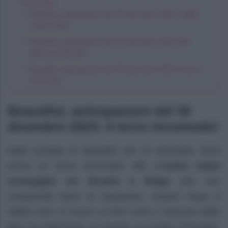
incomodo!
Beautiful, anticipazioni del 30 dicembre 2023: Steffy
contro Hope
Beautiful, anticipazioni del 30 dicembre 2023: Bill
abbraccia Brooke
Beautiful, anticipazioni del 30 dicembre 2023: il terzo
incomodo
Beautiful, anticipazioni del 30
dicembre 2023: il terzo incomodo!
Nella puntata di Beautiful del 30 dicembre 2023
arriva un terzo incomodo: Bill.
L’uomo mette
scompiglio tra Brooke e Ridge
che non
comprende bene la situazione. Intanto Hope e
Steffy sono si nuovo ai ferri corti e nessuna delle
due ha intenzione di trovare un punto d’incontro.