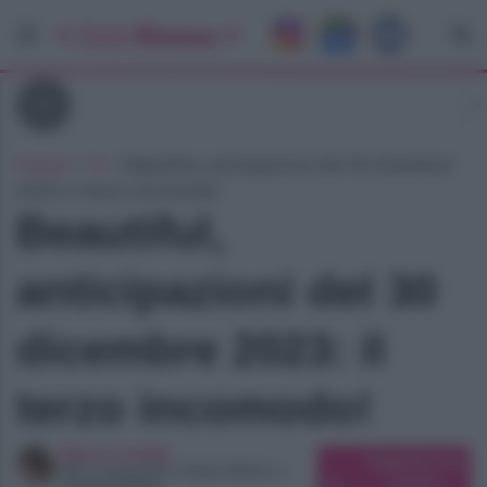
Tv
Home
»
Tv
»
Beautiful, anticipazioni del 30 dicembre
2023: il terzo incomodo!
Beautiful,
anticipazioni del 30
dicembre 2023: il
terzo incomodo!
Elena Carletti
Suggerisci una
SEO Copywriter, Ghost Writer e
modifica
Content Editor