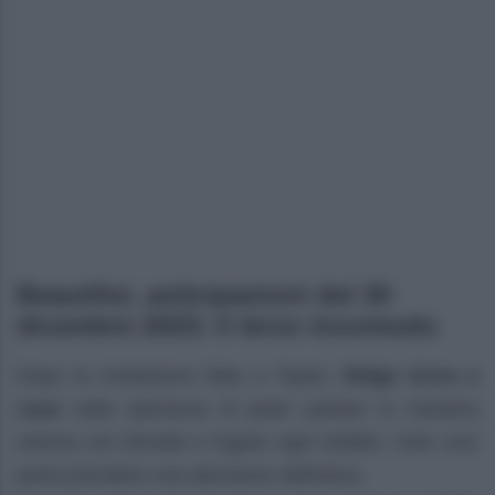
Beautiful, anticipazioni del 30
dicembre 2023: il terzo incomodo
Dopo la rivelazione fatta a Taylor,
Ridge torna a
casa
nella speranza di poter parlare in maniera
serena con Brooke e fugare ogni dubbio. Solo così
potrà prendere una decisione definitiva.