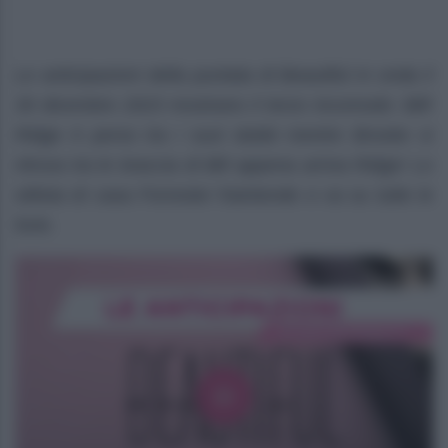
Le anticipazioni della puntata di Beautiful in onda il
30 dicembre 2023 mostrano il terzo incomodo: Bill!
Ridge è perso tra i suoi dubbi mentre Brooke si
ritrova tra le braccia di Bill appena arriva Ridge! Lo
stilista di casa Forrester fraintende e va su tutte le
furie.