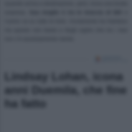
Quando arriva a destinazione, però, trova una brutta
sorpresa.
Sua moglie è tra le braccia di Bill
e
l’uomo va su tutte le furie. Ovviamente ha frainteso
ma questo non basta a fargli capire che tra i due
non c’è assolutamente niente.
Lindsay Lohan, icona
anni Duemila, che fine
ha fatto