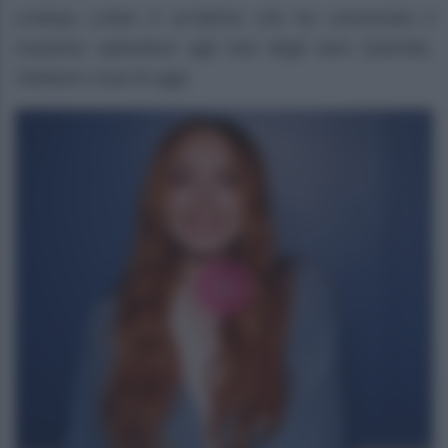
Lindsay Lohan è un’attrice che ha conosciuto il
massimo splendore agli inizi degli anni Duemila.
Vediamo cosa fa oggi.