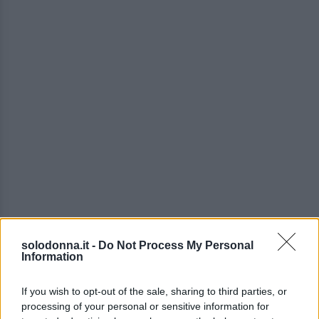
solodonna.it -
Do Not Process My Personal
Information
If you wish to opt-out of the sale, sharing to third parties, or
La
fama mondiale
arriva nel
1998
, quando, a dodici
processing of your personal or sensitive information for
anni, interpreta il doppio
ruolo di due gemelle