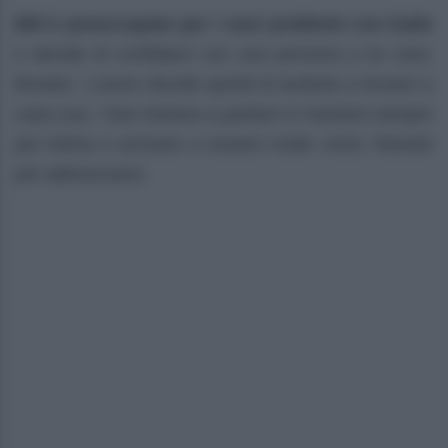
Bill è preoccupato per i suoi problemi con Katie
e decide di confidarsi con una persona a lui cara:
Brooke. L’uomo decide quindi di andarla a trovare a
casa sua. I due iniziano a parlare in maniera sempre
più intima e arrivano a essere molto vicini, finendo
per abbracciarsi.