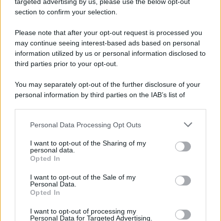
targeted advertising by us, please use the below opt-out
section to confirm your selection.
separate alla nascita nel film
Genitori in trappola
,
performance che la consacra come una delle
Please note that after your opt-out request is processed you
giovani attrici
più promettenti di Hollywood
.
may continue seeing interest-based ads based on personal
information utilized by us or personal information disclosed to
third parties prior to your opt-out.
Il suo
successo
prosegue con film diventati
cult
generazionali
, come, per esempio,
Quel pazzo
You may separately opt-out of the further disclosure of your
personal information by third parties on the IAB’s list of
venerdì
, al fianco di
Jamie Lee Curtis
e soprattutto
downstream participants.
con
Mean Girls
nel 2004, che la consacra come
icona globale
.
Personal Data Processing Opt Outs
This information may also be disclosed by us to third parties
on the IAB’s List of Downstream Participants that may further
I want to opt-out of the Sharing of my
disclose it to other third parties.
Durante questo periodo,
Lindsay
si dedica anche
personal data.
Opted In
alla
musica
, pubblicando
album pop di successo
Please note that this website/app uses one or more Google
services and may gather and store information including but
nelle classifiche americane. Tuttavia,
I want to opt-out of the Sale of my
Personal Data.
not limited to your visit or usage behaviour. You may click to
successivamente segna un
periodo molto
Opted In
grant or deny consent to Google and its third-party tags to
use your data for below specified purposes in below Google
turbolento
per lei a causa della intensa
pressione
I want to opt-out of processing my
consent section.
Personal Data for Targeted Advertising.