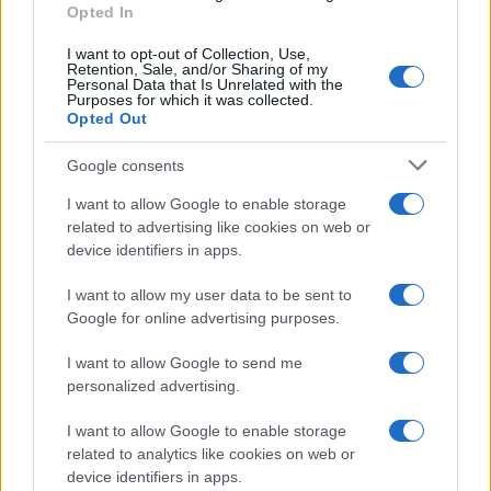
mediatica
.
Opted In
La sua
vita privata
è costantemente sotto i
riflettori
I want to opt-out of Collection, Use,
Retention, Sale, and/or Sharing of my
dei tabloid
per problemi di dipendenze,
arresti
e
Personal Data that Is Unrelated with the
Purposes for which it was collected.
questioni legali
, circostanze che purtroppo
Opted Out
rallentano la sua
carriera cinematografica
.
Google consents
La vita attuale di Lindsay
I want to allow Google to enable storage
related to advertising like cookies on web or
device identifiers in apps.
Lindsay Lohan
, al giorno d’oggi, conduce una
vita
molto più serena e concentrata
rispetto al
I want to allow my user data to be sent to
passato. In particolare, dal
2014
, si è stabilita a
Google for online advertising purposes.
Dubai.
I want to allow Google to send me
personalized advertising.
I want to allow Google to enable storage
related to analytics like cookies on web or
device identifiers in apps.