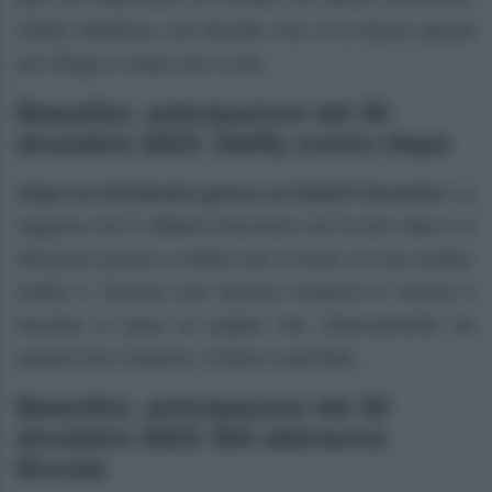
Steffy ribadisce che Brooke non è la donna giusta
per Ridge e Hope non ci sta.
Beautiful, anticipazioni del 30
dicembre 2023: Steffy contro Hope
Hope ha dichiarato guerra ai fratelli Forrester!
La
ragazza non è affatto d’accordo con le loro idee e si
dimostra pronta a lottare per il bene di sua madre.
Steffy e Thomas non devono mettersi in mezzo e
lasciare in pace la coppia che, diversamente da
quanto loro credono, è felice e perfetta.
Beautiful, anticipazioni del 30
dicembre 2023: Bill abbraccia
Brooke