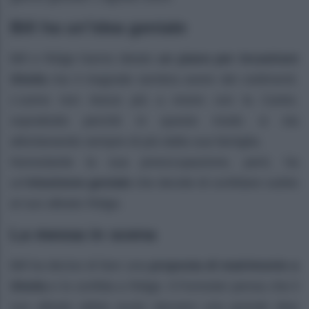
Bill ha un’idea geniale
Bill e Ridge hanno ideato
un piano per incastrare
Sheila
ma il magnate sembra avere dei cedimenti.
L’uomo non riesce più a vivere con la Carter,
soprattutto perché in questo modo si sta
allontanando sempre di più dalla sua famiglia.
Nonostante la sua preoccupazione, però, ha
un’
intuizione geniale
che decide di confidare subito
al suo alleato Ridge.
La messa in scena
Bill ha deciso di fare una
proposta di matrimonio a
Sheila
e lo confida a Ridge. Il Forrester pensa che il
suo alleato abbia avuto davvero una grande idea