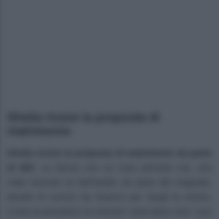
Sheila riceve la proposta di
matrimonio
Sheila riceve la proposta di matrimonio da parte
di Bill
. La donna non sa cosa pensare ma, una
volta ricevuto un bell’anello da parte del magnate,
decide di correre da Deacon per dargli la notizia.
Come la prenderà l’ex barista? Sarà felice visti i suoi