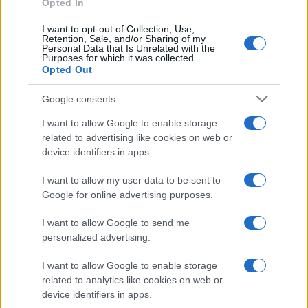
Opted In
Sagittario
I want to opt-out of Collection, Use,
Retention, Sale, and/or Sharing of my
Personal Data that Is Unrelated with the
L’aria di agosto stimola il desiderio di spostarsi,
Purposes for which it was collected.
Opted Out
esplorare e vivere nuove esperienze, facendo di
oggi un momento propizio per pianificare attività
Google consents
piacevoli. Un messaggio inaspettato da una persona
I want to allow Google to enable storage
cara ravviva il tuo spirito.
related to advertising like cookies on web or
device identifiers in apps.
Capricorno
I want to allow my user data to be sent to
Google for online advertising purposes.
Il giorno valorizza la tua dedizione e la capacità di
affrontare i compiti con impegno, specialmente nel
I want to allow Google to send me
personalized advertising.
tuo lavoro. Allo stesso tempo, un momento di
tranquillità ti aiuta a recuperare energia e a vedere
I want to allow Google to enable storage
related to analytics like cookies on web or
le cose più chiaramente.
device identifiers in apps.