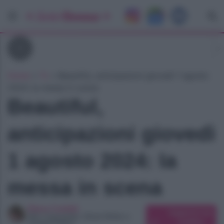
Tv
Home
»
Tv
»
Beautiful, anticipazioni giovedì 1 agosto
2024: la messa in scena
Beautiful,
anticipazioni giovedì
1 agosto 2024: la
messa in scena
Elena Carletti
Suggerisci una
SEO Copywriter, Ghost Writer e
modifica
Content Editor