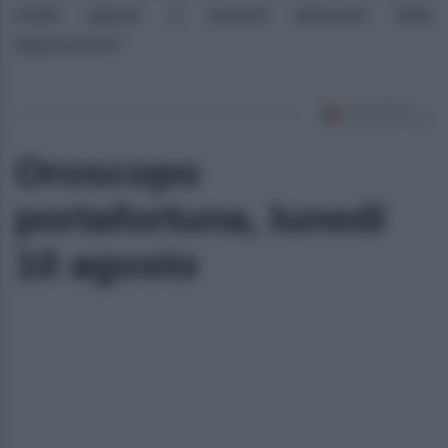
dubbi oppure si lascerà attaccare dalla
depressione?
Oroscopo
portafortuna, lunedì
10 agosto