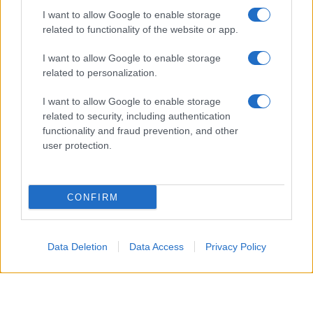
Acquario
I want to allow Google to enable storage
related to functionality of the website or app.
Senti una forte voglia di novità e idee innovative, sia
I want to allow Google to enable storage
nelle connessioni che nei progetti personali. Una
related to personalization.
notizia o un contatto non previsto può offrire spunti
I want to allow Google to enable storage
interessanti e un tocco di entusiasmo estivo.
related to security, including authentication
functionality and fraud prevention, and other
Pesci
user protection.
La tua sensibilità è accentuata e ti rende più attento
ai segnali intorno a te, facilitando intuizioni preziose
CONFIRM
nei legami affettivi. Anche il tuo benessere beneficia
di un ritmo più rilassato, con momenti di quiete e
Data Deletion
Data Access
Privacy Policy
attenzione verso te stesso.