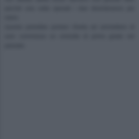
perché una volta sposati i due diventeranno più
intimi.
Questo potrebbe portare Sheila ad ammettere di
aver commesso un omicidio di primo grado nel
passato.