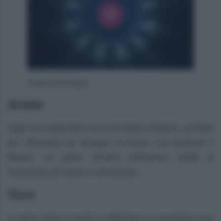
Photo by Pixabay
Ariete
Oggi sei supportato da un’energia brillante, perfetta
per affrontare gli impegni di lavoro con praticità e
fiducia. Un gesto sincero nell’amore rende la
situazione più dolce e armoniosa.
Toro
Il calore estivo ti invita a rallentare e a prenderti cura