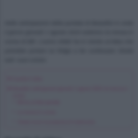
Nelle anticipazioni della puntata di Beautiful in onda
il giorno giovedì 1 agosto 2024 vedremo la messa in
scena di Bill. L’uomo infatti ha in mente un’idea che
potrebbe portare lui Ridge a far confessare Sheila
tutti i suoi crimini.
Guarda il video
Beautiful, anticipazioni giovedì 1 agosto 2024: la messa in
scena
Bill ha un’idea geniale
La messa in scena
Sheila riceve la proposta di matrimonio