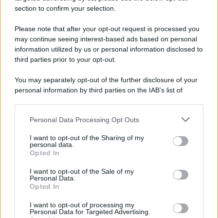
bilanciata favorisce una sensazione di tranquillità.
section to confirm your selection.
Bilancia
Please note that after your opt-out request is processed you
may continue seeing interest-based ads based on personal
information utilized by us or personal information disclosed to
Un’armonia delicata permea la giornata, facilitando
third parties prior to your opt-out.
incontri piacevoli e dialoghi che ristabiliscono
equilibrio nelle relazioni. Anche sul piano pratico,
You may separately opt-out of the further disclosure of your
personal information by third parties on the IAB’s list of
una decisione ben ponderata può alleviare tensioni
downstream participants.
e rendere il lavoro più agevole.
Personal Data Processing Opt Outs
This information may also be disclosed by us to third parties
Scorpione
on the IAB’s List of Downstream Participants that may further
I want to opt-out of the Sharing of my
disclose it to other third parties.
personal data.
Opted In
Le emozioni ti coinvolgono profondamente e ti
Please note that this website/app uses one or more Google
spingono a riflettere sinceramente sui tuoi veri
services and may gather and store information including but
I want to opt-out of the Sale of my
Personal Data.
not limited to your visit or usage behaviour. You may click to
desideri, soprattutto in amore. La tua tenacia sul
Opted In
grant or deny consent to Google and its third-party tags to
lavoro può trasformare un ostacolo in
use your data for below specified purposes in below Google
I want to opt-out of processing my
consent section.
un’opportunità.
Personal Data for Targeted Advertising.