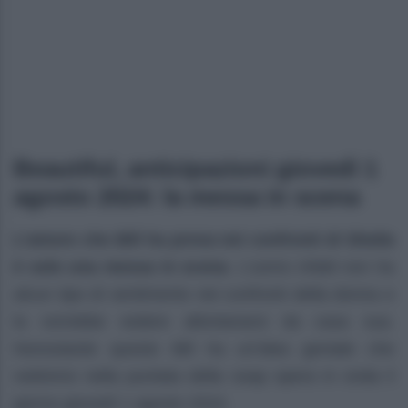
Beautiful, anticipazioni giovedì 1
agosto 2024: la messa in scena
L’amore che Bill ha prova nei confronti di Sheila
è solo una messa in scena
. L’uomo infatti non ha
alcun tipo di sentimento nei confronti della donna e
la vorrebbe vedere allontanarsi da casa sua.
Nonostante questo Bill ha un’idea geniale che
vedremo nella puntata della soap opera in onda il
giorno giovedì 1 agosto 2024.