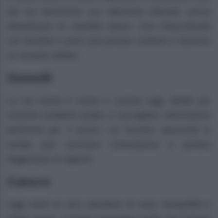
del tuo benessere con attenzioni delicate, senza
dimenticare un meritato riposo. Una chiacchierata
con familiari o amici può portare conforto e risolvere
un recente dubbio.
Gemelli
La tua mente è vivace e curiosa oggi, ideale per
risolvere problemi pratici e raccogliere informazioni
pertinenti per il lavoro. Un incontro piacevole in
serata può ravvivare l’entusiasmo e portare
leggerezza ai rapporti.
Cancro
Oggi senti un vero desiderio di casa, tranquillità e