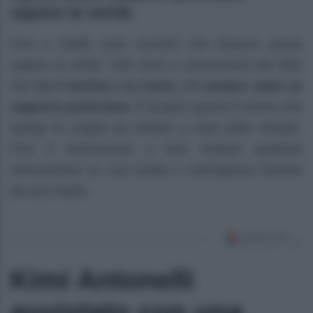
sapere la verità
Finn e Steffy sono convinti che Deacon possa
sapere la verità. Tutti sono a conoscenza del fatto
che
tra il barista e la Carter c’è sempre stato un
rapporto particolare
. È proprio questo il motivo che
spinge la coppia ad andare a casa dello Sharpe.
Finn è intenzionato a farsi rivelare qualsiasi
informazione su sua madre e sull’inganno tramato
da sua madre.
Kimi Antonelli
avvistato con una