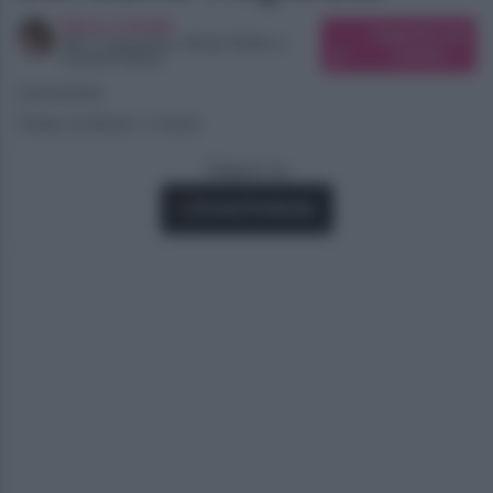
Elena Carletti
Suggerisci una
SEO Copywriter, Ghost Writer e
modifica
Content Editor
15/04/2024
Tempo di lettura: 2 minuti
Seguici su
Fonti Preferite