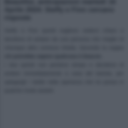
Beautiful, anticipazioni martedì 16
Aprile 2024: Steffy e Finn cercano
risposte
Steffy e Finn quindi vogliono vederci chiaro e
decidono di andare da una persona che meglio di
chiunque altro conosce Sheila. Secondo la coppia
chi potrebbe sapere qualcosa è Deacon
.
I due quindi non perdono tempo e decidono di
andare immediatamente a casa del barista, per
spiegargli i dubbi nella speranza che lui possa in
qualche modo aiutarli.