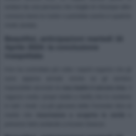
andare da una persona che meglio di chiunque altro
conosce bene la Carter e potrebbe averla in qualche
modo aiutata.
Beautiful, anticipazioni martedì 16
Aprile 2024: la conclusione
inaspettata
Finn ha controllato più volte i reperti organici che gli
sono appena arrivati. Anche se gli sembra
impossibile secondo lui
sua madre è ancora viva
. Il
ragazzo svela i propri dubbi a Steffy che lo sostiene
in tutti i modi. La più giovane delle Forrester dice al
marito che
riusciranno a scoprire la verità
e
potranno farlo andando a trovare Deacon.