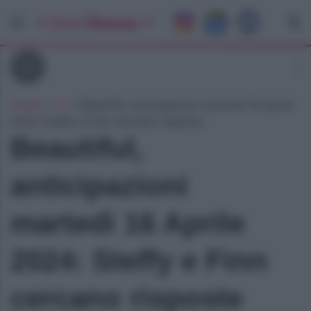
Tv
Home
»
Tv
»
Beautiful, anticipazioni martedì 16 Aprile
2024: Steffy e Finn cercano risposte
Beautiful,
anticipazioni
martedì 16 Aprile
2024: Steffy e Finn
cercano risposte