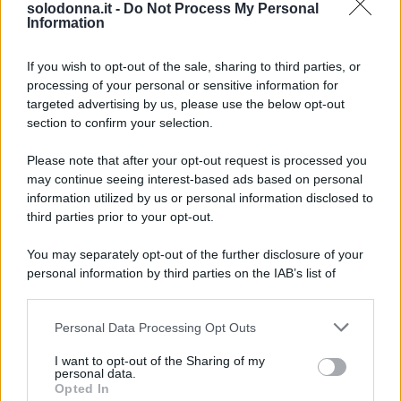
solodonna.it -
Do Not Process My Personal
Information
Le
immagini
diffuse dal
settimanale
Chi
e
If you wish to opt-out of the sale, sharing to third parties, or
processing of your personal or sensitive information for
ripubblicate sui canali social lo mostrano
sereno
,
targeted advertising by us, please use the below opt-out
mentre si gode il
sole su uno yacht
e si diverte a
section to confirm your selection.
bordo di un
jet tender
.
Please note that after your opt-out request is processed you
may continue seeing interest-based ads based on personal
Tuttavia, ciò che ha realmente catturato
information utilized by us or personal information disclosed to
l’attenzione dei fan
e dei media rosa è la presenza
third parties prior to your opt-out.
costante di una
ragazza misteriosa
al suo fianco,
You may separately opt-out of the further disclosure of your
scatenando subito speculazioni su un
possibile flirt
personal information by third parties on the IAB’s list of
downstream participants.
estivo
.
Personal Data Processing Opt Outs
This information may also be disclosed by us to third parties
In particolare, i
due
sono stati fotografati in momenti
on the IAB’s List of Downstream Participants that may further
di
grande sintonia
durante una sosta in un
locale
I want to opt-out of the Sharing of my
disclose it to other third parties.
personal data.
rinomato
. Lei in
bikini
, lui in
costume da bagno
,
Opted In
Please note that this website/app uses one or more Google