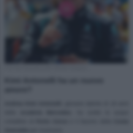
Foto Kimi Antonelli profilo ufficiale Instagram
Kimi Antonelli ha un nuovo
amore?
Andrea Kimi Antonelli
, giovane talento di 18 anni
della
scuderia Mercedes
, ha scelto le acque
cristalline di
Porto Cervo
e il fascino della
Costa
Smeralda
per ricaricarsi.