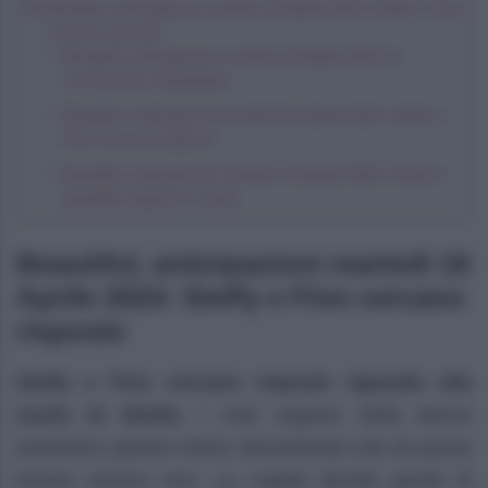
Beautiful, anticipazioni martedì 16 Aprile 2024: Steffy e Finn
cercano risposte
Beautiful, anticipazioni martedì 16 Aprile 2024: la
conclusione inaspettata
Beautiful, anticipazioni martedì 16 Aprile 2024: Steffy e
Finn cercano risposte
Beautiful, anticipazioni martedì 16 Aprile 2024: Deacon
potrebbe sapere la verità
Beautiful, anticipazioni martedì 16
Aprile 2024: Steffy e Finn cercano
risposte
Steffy e Finn cercano risposte riguardo alla
morte di Sheila
. I resti organici della donna
sembrano parlare chiaro dimostrando che lei possa
essere ancora viva. La coppia decide quindi di