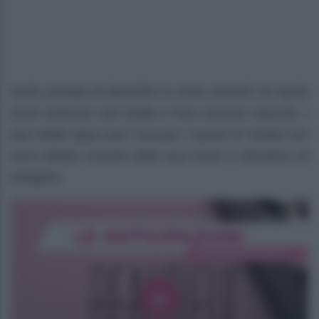
Nella puntata di Beautiful in onda martedì 16 Aprile
2024 vedremo che Steffy e Finn cercano risposte. I
due infatti dopo aver ricevuto i reperti di Sheila non
sono affatto convinti della sua morte e decidono di
indagare.