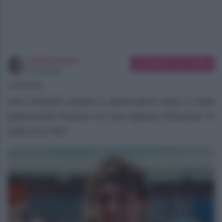
Chiara Longo
Suggerisci una modifica
Copywriter
07/08/2026
Kimi Antonelli, proprio in questi giorni estivi, è stato
paparazzato insieme con una ragazza misteriosa. Si
tratta di un flirt?