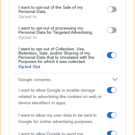
sono apparsi come
normali coetanei
intenti a
services and may gather and store information including but
I want to opt-out of the Sale of my
Personal Data.
not limited to your visit or usage behaviour. You may click to
condividere
risate
,
tuff
i e
momenti di
Opted In
grant or deny consent to Google and its third-party tags to
spensieratezza
.
use your data for below specified purposes in below Google
I want to opt-out of processing my
consent section.
Personal Data for Targeted Advertising.
La
complicità
, anche se non ci sono
conferme
Opted In
ufficiali
sulla natura del legame e
l’identità della
I want to opt-out of Collection, Use,
Retention, Sale, and/or Sharing of my
giovane
rimane sconosciuta, suggerisce che non
Personal Data that Is Unrelated with the
Purposes for which it was collected.
sia una semplice
presenza casuale
nel gruppo di
Opted Out
amici. Resta da vedere se questa frequentazione si
Google consents
evolverà in una
relazione stabile
con l’arrivo
I want to allow Google to enable storage
dell’autunno o se resterà solo
un episodio estivo
.
related to advertising like cookies on web or
device identifiers in apps.
I want to allow my user data to be sent to
Google for online advertising purposes.
I want to allow Google to send me