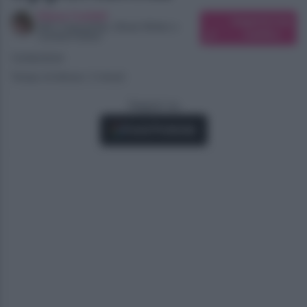
Elena Carletti
Suggerisci una
SEO Copywriter, Ghost Writer e
modifica
Content Editor
13/08/2024
Tempo di lettura: 3 minuti
Seguici su
Fonti Preferite