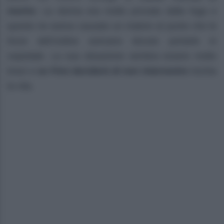
morire
. La donna era molto provata dalla fuga e
questo ne aveva causato un malore al punto che le
forze dell’ordine avevano dovuto portarle in
ospedale. La sua situazione sembra essere molto
bravi e
se Finn deciderà di non intervenire
rischia
la vita.