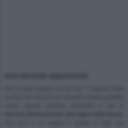
Una seconda opportunità
Finn è molto indeciso sul da farsi. Il ragazzo infatti
sa bene che senza il suo intervento Sheila potrebbe
morire. Questo potrebbe permettere a tutti di
liberarsi definitivamente della figura della donna
.
Finn però è un medico e decide di dare una