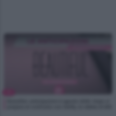
TV
Beautiful, anticipazioni 6 agosto 2026: Hope si
prepara al confronto con Steffy, la rabbia di Bill