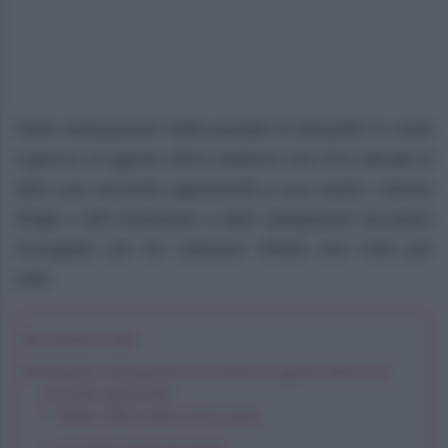
Nelle anticipazioni della puntata di Beautiful in onda
il giorno 14 agosto 2024 vedremo che Finn decide di
dare una seconda opportunità a sua madre. Intanto
Ridge e Bill continuano a dare spiegazioni sul piano
escogitato per far catturare Sheila una volta per
tutte.
Guarda il video
Beautiful, anticipazioni mercoledì 14 agosto 2024: una
seconda opportunità
Ridge e Bill svelano il loro piano
La Carter rischia di morire