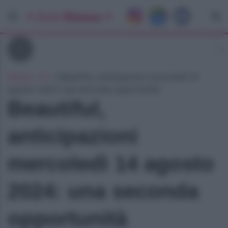
Tv
Home
»
Tv
»
Beautiful, anticipazioni mercoledì 14
agosto 2024: una seconda opportunità
Beautiful,
anticipazioni
mercoledì 14 agosto
2024: una seconda
opportunità