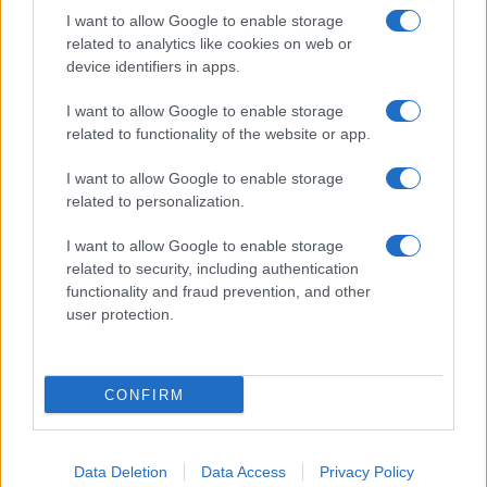
I want to allow Google to enable storage
related to analytics like cookies on web or
device identifiers in apps.
CHI SIAMO
REDAZIONE
CONTATTI
I want to allow Google to enable storage
related to functionality of the website or app.
© 2026 - SOLODONNA - P.IVA 04827280654 - TESTATA REGISTRATA AL
TRIBUNALE DI NOCERA INFERIORE N. 6/2020 - RG N. 1338/2020
I want to allow Google to enable storage
ISCRIZIONE AL ROC N. 35792 – ISCRITTA ALL’ANSO (ASSOCIAZIONE
related to personalization.
NAZIONALE STAMPA ONLINE)
I want to allow Google to enable storage
Privacy e Notifiche
related to security, including authentication
functionality and fraud prevention, and other
Preferenze privacy
user protection.
Mappa del sito
CONFIRM
Data Deletion
Data Access
Privacy Policy