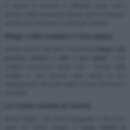
di aiutare le persone in difficoltà. Dopo averci
pensato molto seriamente decide quindi di prestare
tutte le cure necessarie a Sheila per salvarla.
Ridge e Bill svelano il loro piano
Sembra essere tutto finito e finalmente
Ridge e Bill
possono svelare a tutti il loro piano
. I due
complici convocano quindi tutti i membri della
famiglia a una riunione dove danno le loro
spiegazioni per filo e per segno in cosa consisteva il
loro piano.
La Carter rischia di morire
Mentre Ridge e Bill stanno spiegando a tutti il loro
piano nei minimi dettagli la
Carter rischia di