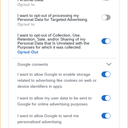
not limited to your visit or usage behaviour. You may click to
Opted In
grant or deny consent to Google and its third-party tags to
use your data for below specified purposes in below Google
I want to opt-out of processing my
consent section.
Personal Data for Targeted Advertising.
Opted In
I want to opt-out of Collection, Use,
Retention, Sale, and/or Sharing of my
Personal Data that Is Unrelated with the
Purposes for which it was collected.
Opted Out
Google consents
I want to allow Google to enable storage
related to advertising like cookies on web or
device identifiers in apps.
Seguici su Google News
I want to allow my user data to be sent to
Google for online advertising purposes.
I want to allow Google to send me
personalized advertising.