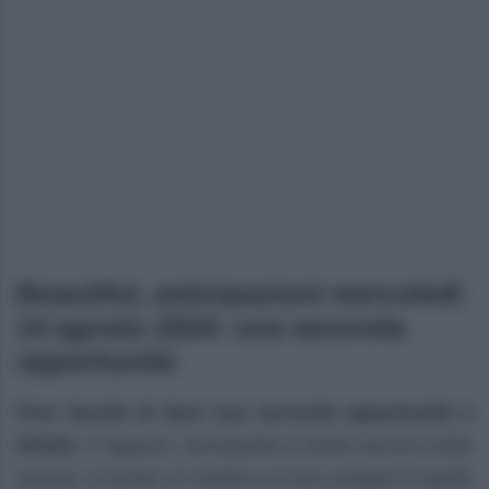
Beautiful, anticipazioni mercoledì
14 agosto 2024: una seconda
opportunità
Finn decide di dare una seconda opportunità a
Sheila
. Il ragazzo, nonostante si senta ancora molto
scosso, è anche un medico e il suo compito è quello