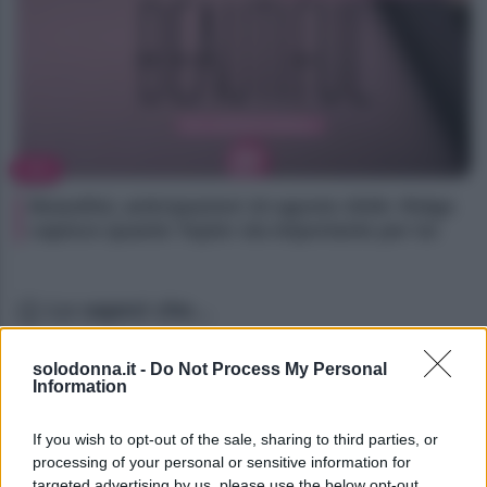
TV
Beautiful, anticipazioni 10 agosto 2026: Ridge
capisce quanto Taylor sia importante per lui
Lo sapevi che...
Oroscopo di Branko, martedì 11 agosto
solodonna.it -
Do Not Process My Personal
Information
Oroscopo di Branko, martedì 11 agosto
If you wish to opt-out of the sale, sharing to third parties, or
Oroscopo di Branko, martedì 11 agosto
processing of your personal or sensitive information for
targeted advertising by us, please use the below opt-out