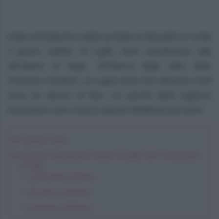
Nelle anticipazioni della puntata di Beautiful in onda
il giorno sabato 20 luglio 2024 assisteremo alla
decisione di Hope. All’interno degli uffici della
Forrester Creation, la Logan deve dire davanti a tutti
cosa ha deciso di fare. Le parole della ragazza
lasceranno tutti a bocca aperta dividendo gli animi.
Guarda il video
Beautiful, anticipazioni sabato 20 luglio 2024: la decisione
di Hope
La decisione di Hope
Gli animi si dividono
Il pensiero di Brooke