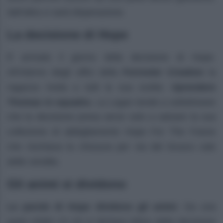
dall’altra ci sarà disperazione.
La decisione di Hope
È arrivato il giorno della decisione di Hope.
All’interno degli uffici della
Forrester Creation
la
ragazza rivela a tutti la sua scelta:
riprendere
Thomas in squadra
. La Logan tende a sottolineare
che la decisione presa serve solo a salvare la sua
collezione di abbigliamento Hope For The Future
che rischiava la chiusura per via del brusco calo
delle vendite.
Gli animi si dividono
Le parole di Hope dividono gli animi
. Da una
parte infatti c’è chi si dichiara felice della decisione