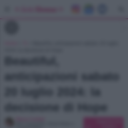
Tv
Home
»
Tv
»
Beautiful, anticipazioni sabato 20 luglio
2024: la decisione di Hope
Beautiful,
anticipazioni sabato
20 luglio 2024: la
decisione di Hope
Elena Carletti
Suggerisci una
SEO Copywriter, Ghost Writer e
modifica
Content Editor