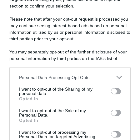
section to confirm your selection.
Please note that after your opt-out request is processed you
may continue seeing interest-based ads based on personal
information utilized by us or personal information disclosed to
third parties prior to your opt-out.
You may separately opt-out of the further disclosure of your
personal information by third parties on the IAB’s list of
downstream participants.
Personal Data Processing Opt Outs
This information may also be disclosed by us to third parties
on the IAB’s List of Downstream Participants that may further
I want to opt-out of the Sharing of my
disclose it to other third parties.
personal data.
Opted In
Please note that this website/app uses one or more Google
services and may gather and store information including but
I want to opt-out of the Sale of my
Personal Data.
not limited to your visit or usage behaviour. You may click to
Opted In
grant or deny consent to Google and its third-party tags to
use your data for below specified purposes in below Google
I want to opt-out of processing my
consent section.
Personal Data for Targeted Advertising.