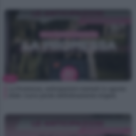
TV
La Promessa, anticipazioni martedì 11 agosto
2026: Curro perde definitivamente Angela