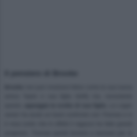
Il pensiero di Brooke
Brooke
non può mostrarsi felice come la sua nuova
amica Taylor e sua figlia Steffy ma, nonostante
questo,
appoggia la scelta di sua figlia
. La Logan
senior ha avuto un buon confronto con Thomas e si
è resa conto che in effetti il ragazzo ha fatto grandi
progressi. Thomas quindi tornerà a lavorare per la