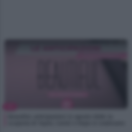
TV
Beautiful, anticipazioni 11 agosto 2026: la
scoperta di Taylor, Carter e Hope si coalizzano