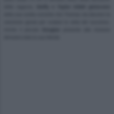
della ragazza.
Steffy e Taylor infatti gioiscono
della sua scelta convinte che Thomas sia davvero la
soluzione giusta per scalare la vetta del successo.
Anche il piccolo
Douglas
presente alla riunione
dimostra tutta la sua felicità.