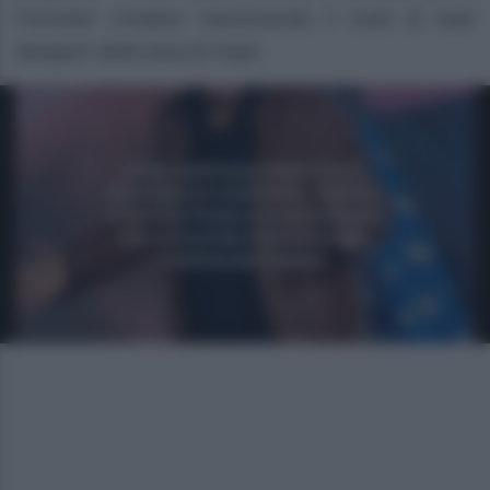
Forrester Creation riassumendo il ruolo di lead
designer della linea di Hope.