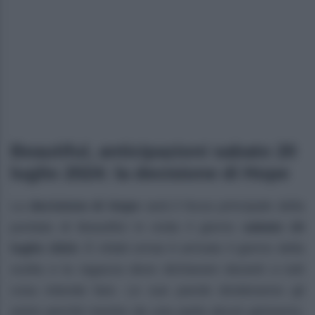
Beautiful, anticipazioni sabato 20
luglio 2024: la decisione di Hope
La
decisione di Hope
sarà il focus principale della
puntata di Beautiful in onda il giorno
sabato 20
luglio 2024
. È infatti ormai è arrivato il giorno della
scelta e la ragazza deve dichiarare davanti a tutti
cosa intende fare. Le sue parole divideranno gli
animi perché mentre da una parte alcuni gioiranno,