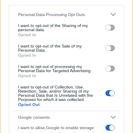
downstream participants.
sebbene da
comprimario
. È parte della
squadra di
Luciano Spalletti
che domina il campionato e vince
Personal Data Processing Opt Outs
This information may also be disclosed by us to third parties
un memorabile
Scudetto
.
on the IAB’s List of Downstream Participants that may further
I want to opt-out of the Sharing of my
disclose it to other third parties.
personal data.
Il
calciatore campano
, all’inizio del 2024, in cerca
Opted In
Please note that this website/app uses one or more Google
di
maggiore spazio e continuità
, accetta una
services and may gather and store information including but
I want to opt-out of the Sale of my
Personal Data.
not limited to your visit or usage behaviour. You may click to
nuova sfida
trasferendosi al Cagliari
. In
Sardegna
Opted In
grant or deny consent to Google and its third-party tags to
diventa subito titolare nel
centrocampo rossoblù
,
use your data for below specified purposes in below Google
I want to opt-out of processing my
consent section.
segnando
gol cruciali
per la salvezza della
Personal Data for Targeted Advertising.
Opted In
squadra. Infine,
Gaetano
, nel luglio di quest’anno,
I want to opt-out of Collection, Use,
raggiunge il culmine della sua carriera con un
Retention, Sale, and/or Sharing of my
Personal Data that Is Unrelated with the
trasferimento definitivo all’Atalanta
.
Purposes for which it was collected.
Opted Out
Google consents
I want to allow Google to enable storage