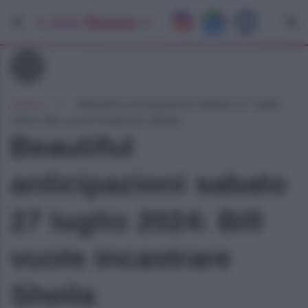
Tv
Home
»
Tv
»
Beautiful anticipazioni sabato 27 luglio
2024: Bill vuole incastrare Sheila
Beautiful
anticipazioni sabato
27 luglio 2024: Bill
vuole incastrare
Sheila