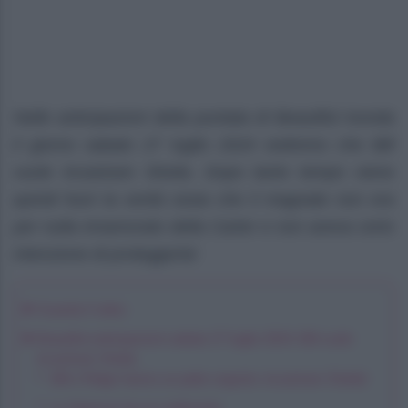
Nelle anticipazioni della puntata di Beautiful inonda
il giorno sabato 27 luglio 2024 vedremo che Bill
vuole incastrare Sheila. Dopo tanto tempo viene
quindi fuori la verità ossia che il magnate non era
per nulla innamorato della Carter e non aveva certo
intenzione di proteggerla!
Guarda il video
Beautiful anticipazioni sabato 27 luglio 2024: Bill vuole
incastrare Sheila
Bill e Ridge hanno un patto segreto: incastrare Sheila!
Lo Spencer ha un cedimento