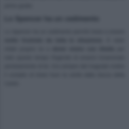
primo grado.
Lo Spencer ha un cedimento
Lo Spencer ha un cedimento perché inizia a essere
molto frustrato da tutta la situazione
. È stato
infatti proprio lui a
dover vivere con Sheila
per
tutto questo tempo fingendo di essersi innamorato
perdutamente di lei. Era sempre del magnate inoltre
il compito di tirare fuori la verità dalla bocca della
Carter.