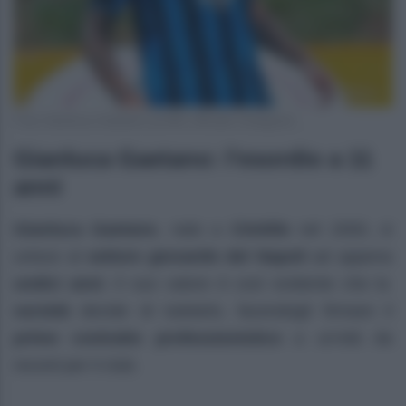
Foto Gianluca Gaetano profilo ufficiale Instagram
Gianluca Gaetano: l’esordio a 11
anni
Gianluca Gaetano
, nato a
Cimitile
nel 2000, si
unisce al
settore giovanile del Napoli
ad appena
undici anni
. Il suo valore è così evidente che la
società
decide di tutelarlo, facendogli firmare il
primo contratto professionistico
a un’età da
record per il club.