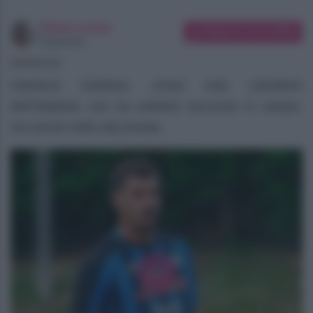
Chiara Longo
Suggerisci una modifica
Copywriter
08/08/2026
Gianluca Gaetano, ormai noto calciatore
dell’Atalanta, non ha soltanto successo in campo,
ma anche nella vita privata.