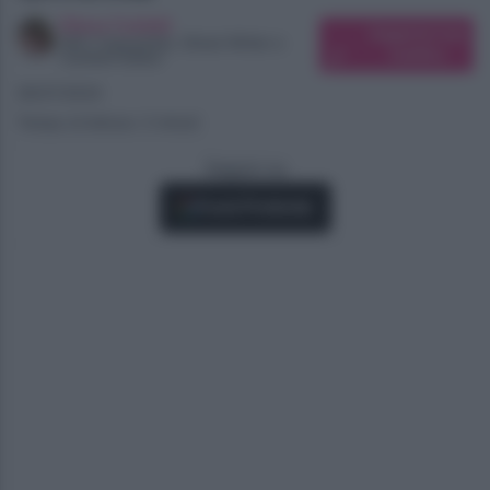
Elena Carletti
Suggerisci una
SEO Copywriter, Ghost Writer e
modifica
Content Editor
26/07/2024
Tempo di lettura: 3 minuti
Seguici su
Fonti Preferite