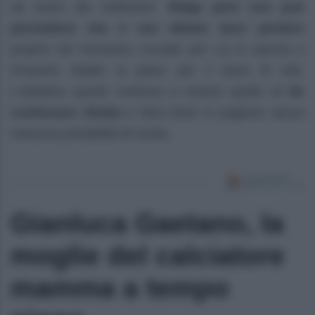
ad avere dei cedimenti.
Ridge però non può
permettere che il suo alleato lasci perdere
proprio nel momento cruciale per cui lo sprona a
rimanere fedele al piano per il bene di tutti.
L’obiettivo quindi continua a essere quello di
far
confessare Sheila
e farla finire in prigione senza
nessuna possibilità di uscita.
Gianluca Gaetano, la
moglie del calciatore
mamma a tempo