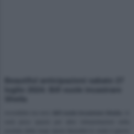
Beautiful anticipazioni sabato 27
luglio 2024: Bill vuole incastrare
Sheila
Incredibile ma vero:
Bill vuole incastrare Sheila
. Ci
sarà poco spazio per altre interpretazioni nella
puntata della soap opera Beautiful in onda il giorno