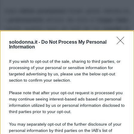
Dopo
ottime prestazioni
iniziali, quindi, debutta tra
i
professionisti
all’inizio del 2019 in
Coppa Italia
,
seguito qualche mese più tardi dal suo
esordio in
Serie A
.
solodonna.it -
Do Not Process My Personal
Information
Così,
Gaetano
, in
Lombardia
, trova l’ambiente
ideale per mostrare le sue qualità:
versatile
, con
If you wish to opt-out of the sale, sharing to third parties, or
processing of your personal or sensitive information for
una
tecnica notevole
e un eccellente
senso
targeted advertising by us, please use the below opt-out
dell’inserimento
, diventa uno dei
punti di forza
section to confirm your selection.
dei grigiorossi
. Con la guida di
Fabio Pecchia
,
Please note that after your opt-out request is processed you
peraltro, corona il suo
periodo a Cremona
con una
may continue seeing interest-based ads based on personal
storica
promozione in Serie A
al termine della
information utilized by us or personal information disclosed to
third parties prior to your opt-out.
stagione 2021-2022.
You may separately opt-out of the further disclosure of your
Rientrato a
Napoli
, vive un anno indimenticabile
personal information by third parties on the IAB’s list of