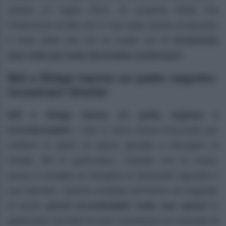
sabato 27 luglio 2024. Si scoprirà infatti che
l’intenzione di Bill non è mai stata quella di passare
il resto della vita con la Carter ma di
incastrarla
una volta per tutte facendola confessare
.
Bill e Ridge hanno un patto segreto:
incastrare Sheila!
Bill e Ridge hanno un patto segreto e
inconfessabile
. I due si sono messi d’accordo per
mettere in piedi un piano geniale a discapito di
Sheila. Bill in particolare, vivendo con la rossa,
aveva il compito di riempirla di domande riguardo il
suo passato. Questo avrebbe permesso al magnate
di avere
prove inconfutabili sulle sue azioni
in
particolare sul fatto di aver commesso un omicidio di