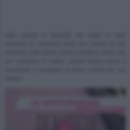
Nella puntata di Beautiful che andrà in onda
domenica 21 settembre 2025, Eric chiama RJ per
informarlo sulla buona notizia ricevuta in merito alle
sue condizioni di salute, mentre Donna prova a
convincerlo a rimandare la festa: riuscirà nel suo
intento?