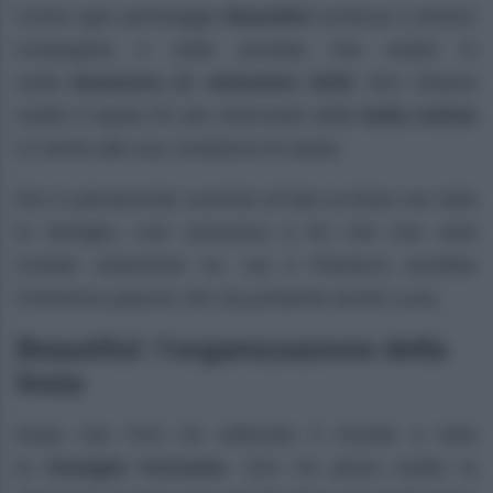
Come ogni pomeriggio
Beautiful
continua a tenerci
compagnia e nella puntata che andrà in
onda
domenica 21 settembre 2025
, Eric chiama
subito il nipote RJ per informarlo della
bella notizia
in merito alle sue condizioni di salute.
Eric è pienamente convinto di fare la festa con tutta
la famiglia, così comunica a RJ che non sarà
invitato solamente lui, ma il Patriarca avrebbe
l’immenso piacere che sia presente anche Luna.
Beautiful: l’organizzazione della
festa
Dopo che Finn ha sollevato il morale a tutta
la
Famiglia Forrester
, Eric ha preso subito la