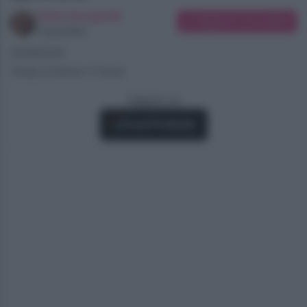
Erika Serughetti
Suggerisci una modifica
Copywriter
20/09/2025
Tempo di lettura: 2 minuti
Seguici su
Fonti Preferite