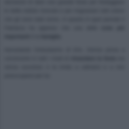
decisione di dare una grande festa per festeggiare
le belle notizie ricevute e per ringraziare tutti coloro
che gli sono stati vicino, in quanto in quel periodo il
Patriarca ha appreso che una delle
cose più
importanti
è la
famiglia
.
Nonostante l’entusiasmo di Eric, Donna prova a
convincerlo in tutti i modi di
rimandare la festa
ma
senza successo e la invita a calmarsi e a non
preoccuparsi per lui.