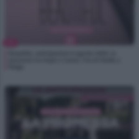
TV
Beautiful, anticipazioni 8 agosto 2026: la
passione tra Hope e Carter, l’ira di Steffy e
Ridge