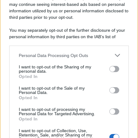
may continue seeing interest-based ads based on personal
information utilized by us or personal information disclosed to
third parties prior to your opt-out.
You may separately opt-out of the further disclosure of your
personal information by third parties on the IAB’s list of
downstream participants.
Personal Data Processing Opt Outs
This information may also be disclosed by us to third parties
on the IAB’s List of Downstream Participants that may further
I want to opt-out of the Sharing of my
disclose it to other third parties.
personal data.
Opted In
Please note that this website/app uses one or more Google
services and may gather and store information including but
I want to opt-out of the Sale of my
Personal Data.
not limited to your visit or usage behaviour. You may click to
Opted In
grant or deny consent to Google and its third-party tags to
use your data for below specified purposes in below Google
I want to opt-out of processing my
consent section.
Personal Data for Targeted Advertising.
Opted In
I want to opt-out of Collection, Use,
Retention, Sale, and/or Sharing of my