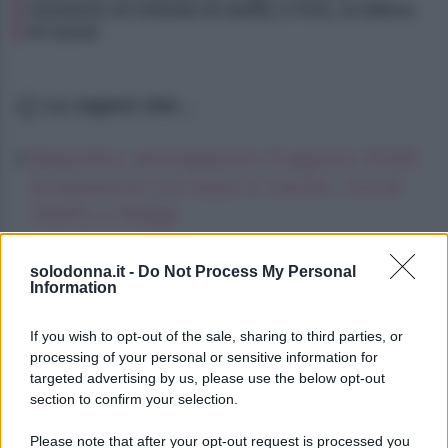
momento di intimità di Steffy e Finn, la difesa
di Carter
Lo sapevi che...
Beautiful, anticipazioni 8 agosto 2026:
la passione tra Hope e Carter, l’ira di
Steffy e Ridge
Lindsay Lohan, icona anni Duemila,
solodonna.it -
Do Not Process My Personal
che fine ha fatto
Information
Kimi Antonelli avvistato con una nuova
If you wish to opt-out of the sale, sharing to third parties, or
ragazza, cosa sappiamo
processing of your personal or sensitive information for
targeted advertising by us, please use the below opt-out
section to confirm your selection.
Please note that after your opt-out request is processed you