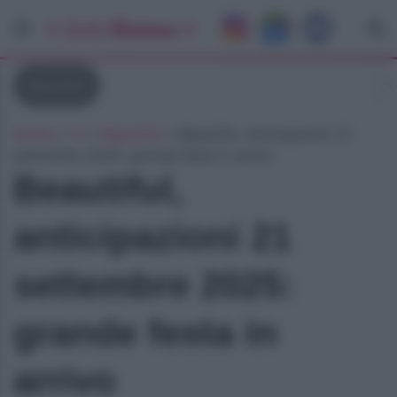
Beautiful
Home
»
Tv
»
Beautiful
»
Beautiful, anticipazioni 21
settembre 2025: grande festa in arrivo
Beautiful,
anticipazioni 21
settembre 2025:
grande festa in
arrivo