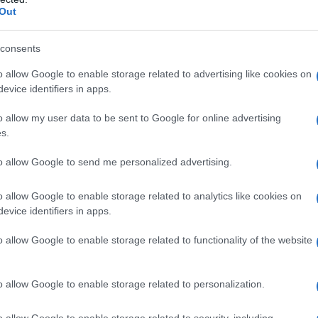
Out
Or
ve
consents
Or
o allow Google to enable storage related to advertising like cookies on
 una sorpresa a
evice identifiers in apps.
ve
o allow my user data to be sent to Google for online advertising
s.
a comunque di naufragare.
Rosa
vorrebbe fare
to allow Google to send me personalized advertising.
che sente parecchio la mancanza di Adelaide da
o allow Google to enable storage related to analytics like cookies on
evice identifiers in apps.
re una mano a
Giulia
a indossare un vestito
o allow Google to enable storage related to functionality of the website
, ma la situazione si fa bollente.
ettere alle strette Marta
o allow Google to enable storage related to personalization.
o allow Google to enable storage related to security, including