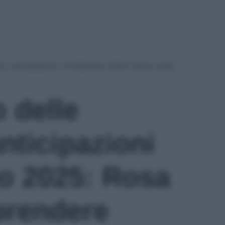
ore, anticipazioni 14 febbraio 2025: Rosa vuole
o delle
nticipazioni
io 2025: Rosa
prendere