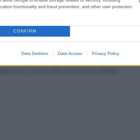
e nel cuore di
Marta
c’è qualcuno e la mette alle
cation functionality and fraud prevention, and other user protection.
iedersi se confesserà tutta la verità su Enrico.
o, chiudono la settimana de Il Paradiso delle
entato.
CONFIRM
nati con le anticipazioni relative alle puntate
mo certi non saranno prive di novità per tutti i
Data Deletion
Data Access
Privacy Policy
 vedere soprattutto se la sorpresa che Rosa fa
depressione a causa della mancanza di Adelaide