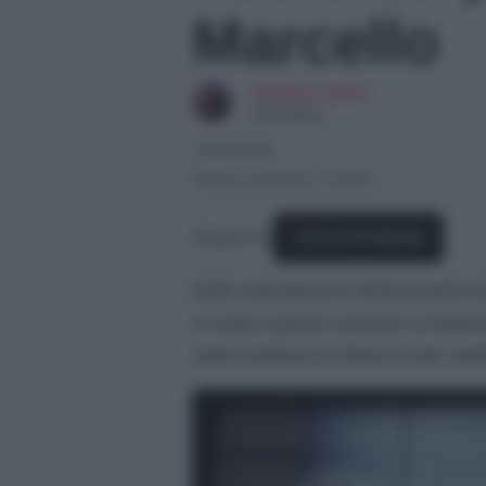
Marcello
Giuliano Spina
Giornalista
13/02/2025
Tempo di lettura: 2 minuti
Seguici su
Fonti Preferite
Nelle anticipazioni della puntata d
in onda il giorno venerdì 14 febbr
2025 vedremo la festa di San Valent