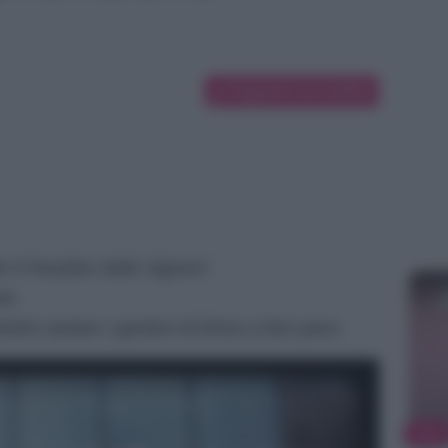
Suggerisci una modifica
e Il Paradiso delle Signore
aio
ino aiutare i genitori di Elvira a fare pace.
TV