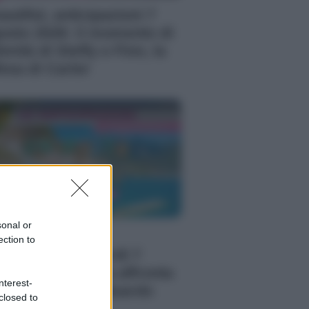
autiful, anticipazioni 7
osto 2026: il momento di
timità di Steffy e Finn, la
fesa di Carter
sonal or
 Posto Al Sole,
ection to
ticipazioni venerdì 7
osto 2026: Clara affronta
nterest-
 tradimento di Eduardo
closed to