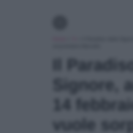
Tv
Home
»
Tv
»
Il Paradiso delle Sign
sorprendere Marcello
Il Paradis
Signore, a
14 febbra
vuole sor