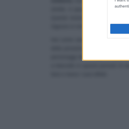
Umberto
, invece, si è accorto ch
authenti
strette. A questo punto c’è da ch
Queste vicende, come ben vediam
Signore in modo a dir poco movim
Noi come sempre vi terremo aggior
della prossime settimana, che stia
personaggi della soap. Bisognerà
a Marcello in questo periodo di 
farà o meno i suoi effetti.