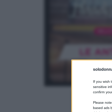
solodonna
If you wish 
sensitive in
confirm your
Please note
based ads b