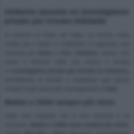
Umberto assume un investigatore
privato per trovare Adelaide
Si avvicina la Festa del Papà, un evento molto
sentito per il quale in Caffetteria si organizza una
sorpresa per
Salvo
e
Ciro
.
Umberto
, invece, non
riesce a fermarsi nella sua ricerca e arruola
un
investigatore privato per trovare la Contessa
,
ammettendo di iniziare a sospettare ogni giorno
sempre di più anche del coinvolgimento di
Italo
.
Matteo e Odile sempre più vicini
Dopo aver scoperto che la loro canzone è un
successo,
Matteo e Odile sono sempre più vicini
,
mentre
Marcello
e
Rosa
discutono animatamente