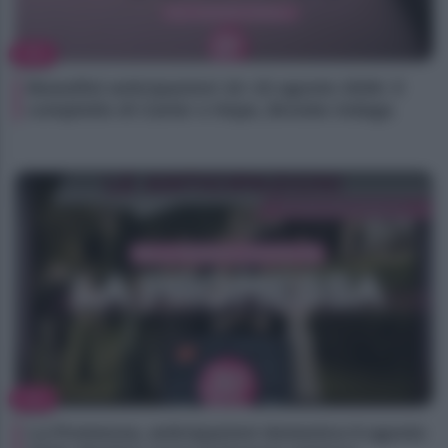
TV
Beautiful anticipazioni 10–15 agosto 2026: il
complotto di Carter e Hope, Brooke indaga
TV
La Promessa, anticipazioni domenica 9 agosto