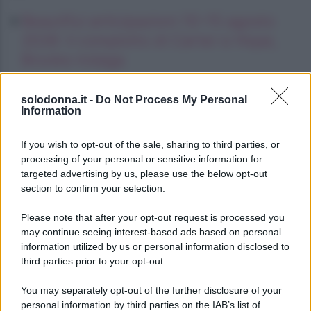
Beautiful anticipazioni 10–15 agosto
2026: il complotto di Carter e Hope,
Brooke indaga
Gianluca Gaetano, la moglie del
solodonna.it -
Do Not Process My Personal
calciatore mamma a tempo pieno
Information
Oroscopo del pomeriggio, sabato 8
If you wish to opt-out of the sale, sharing to third parties, or
agosto
processing of your personal or sensitive information for
targeted advertising by us, please use the below opt-out
section to confirm your selection.
Please note that after your opt-out request is processed you
may continue seeing interest-based ads based on personal
information utilized by us or personal information disclosed to
third parties prior to your opt-out.
You may separately opt-out of the further disclosure of your
personal information by third parties on the IAB’s list of