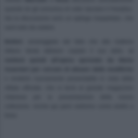
quando lei gli comunica di voler lasciare il Paradiso.
Ma la discussione avrà un epilogo inaspettato, che
sarà tutto da vedere.
Botteri
, amareggiato dal fatto che alla Galleria
Milano Moda abbiano copiato il suo abito,
si
metterà quindi all’opera spronato da Marta
Guarnieri per cercare di attuare delle modifiche
e renderlo nuovamente presentabile in vista della
sfilata ufficiale, che si terrà al grande magazzino
milanese per la presentazione della nuova
collezione. Anche qui però vedremo come andrà a
finire.