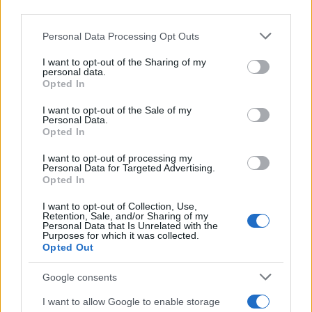
downstream participants.
Personal Data Processing Opt Outs
This information may also be disclosed by us to third parties
on the IAB’s List of Downstream Participants that may further
I want to opt-out of the Sharing of my
disclose it to other third parties.
personal data.
Opted In
Please note that this website/app uses one or more Google
services and may gather and store information including but
I want to opt-out of the Sale of my
Personal Data.
not limited to your visit or usage behaviour. You may click to
Opted In
grant or deny consent to Google and its third-party tags to
use your data for below specified purposes in below Google
I want to opt-out of processing my
consent section.
Personal Data for Targeted Advertising.
Opted In
I want to opt-out of Collection, Use,
Retention, Sale, and/or Sharing of my
Personal Data that Is Unrelated with the
Purposes for which it was collected.
Opted Out
Google consents
I want to allow Google to enable storage