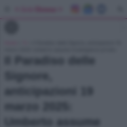
Tv
Home
»
Tv
»
Il Paradiso delle Signore, anticipazioni 19
marzo 2025: Umberto assume investigatore privato
Il Paradiso delle
Signore,
anticipazioni 19
marzo 2025:
Umberto assume