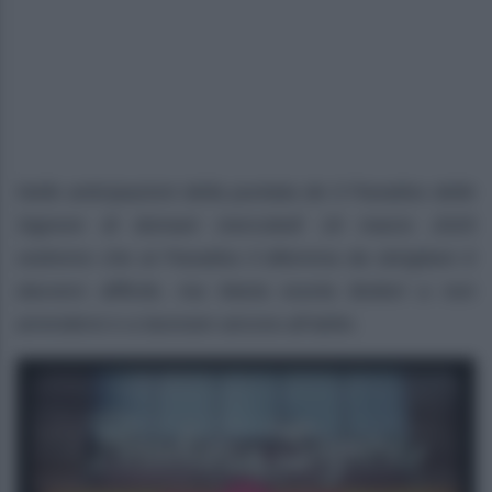
Nelle anticipazioni della puntata de Il Paradiso delle
Signore di domani mercoledì 19 marzo 2025
vedremo che al Paradiso il dilemma da sbrigliare è
davvero difficile, ma Marta esorta Botteri a non
arrendersi e a lavorare ancora all’abito.