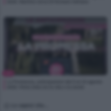
2026: Martina cerca di fermare Adriano
TV
La Promessa, anticipazioni dal 9 al 15 agosto
2026: Petra lotta tra la vita e la morte
Lo sapevi che...