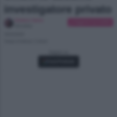
investigatore privato
Giuliano Spina
Suggerisci una modifica
Giornalista
18/03/2025
Tempo di lettura: 2 minuti
Seguici su
Fonti Preferite