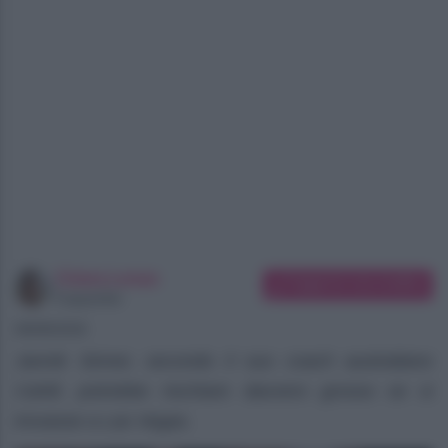
Chiara Longo
Suggerisci una modifica
Copywriter
08/08/2026
Jannik Sinner, secondo il suo coach australiano
Cahill, potrebbe rischiare davvero grosso se si
trovasse a Las Vegas.