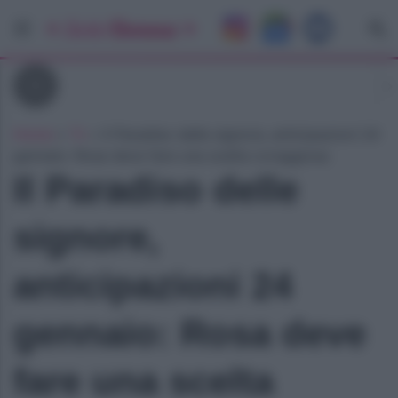
Tv
Home
»
Tv
»
Il Paradiso delle signore, anticipazioni 24
gennaio: Rosa deve fare una scelta coraggiosa
Il Paradiso delle
signore,
anticipazioni 24
gennaio: Rosa deve
fare una scelta