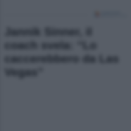
Jannik Sinner, il
coach svela: “Lo
caccerebbero da Las
Vegas”