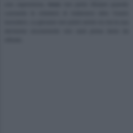
una capomessa,
Irene
non potrà rifiutare quando
Leonardo le chiederà di trattenersi oltre l’orario
lavorativo. La giovane non potrà venire no ma la sua
decisione sicuramente non sarà presa bene da
Alfredo.