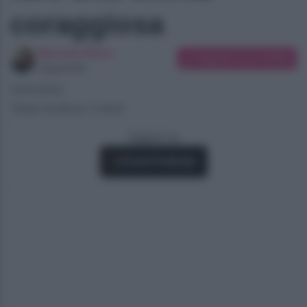
coraggiosa
Manuela Rizzo
Suggerisci una modifica
Copywriter
23/01/2024
Tempo di lettura: 2 minuti
Seguici su
Fonti Preferite