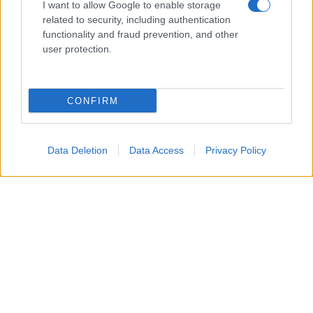
I want to allow Google to enable storage
related to security, including authentication
functionality and fraud prevention, and other
user protection.
CONFIRM
La
coppia
si destreggia tra
impegni professionali
Data Deletion
Data Access
Privacy Policy
di alto livello
e momenti di
complicità privata
.
Insomma, al momento, il loro
legame appare
solido
.
In effetti, di recente, è stato proprio il
tennista
a
dichiarare apertamente
il suo amore
. Entrambi,
come si è già accennato, mantengono un
basso
profilo sui social media
, condividendo raramente