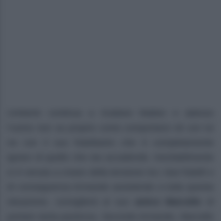
Umberto continua a ricattare Matteo e adesso
l’uomo non sa proprio come comportarsi né con lui
ne con il suo fratellastro che è completamente
ignaro di quello che sta accadendo. Inevitabilmente
si è venuta a creare della tensione tra i due fratelli e
di conseguenza Armando assistendo a tutta questa
situazione, consiglierà al suo
amico Marcello
di
portare tanta pazienza. Secondo Armando, Marcello