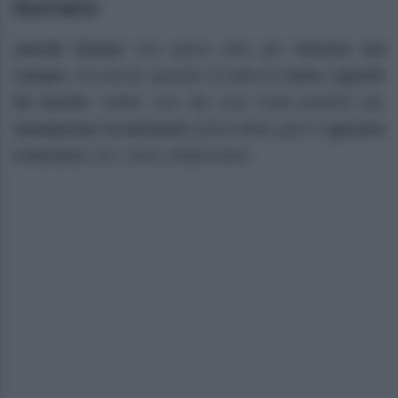
burraco
Jannik Sinner
non gioca solo per
vincere sul
campo
, ma anche quando si tratta di
carte
e
giochi
da tavolo
. Infatti, uno dei suoi modi preferiti per
stemperare la tensione
prima delle gare è
giocare
a burraco
con i suoi collaboratori.