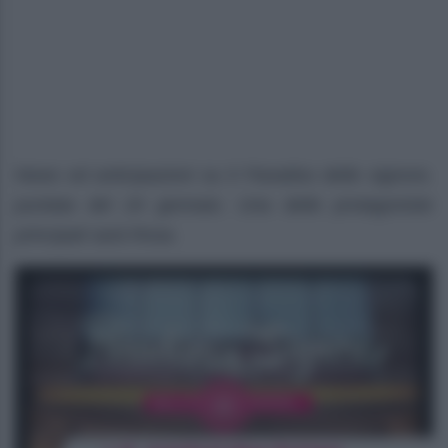
News ed anticipazioni su Il Paradiso delle signore,
puntata del 24 gennaio. Una delle protagoniste
principali sarà Rosa.