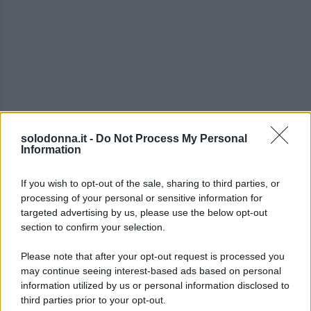
solodonna.it -
Do Not Process My Personal
Information
A parlarne è il suo coach australiano
Darren Cahill
,
If you wish to opt-out of the sale, sharing to third parties, or
in un’intervista esclusiva a
Matthew Futterman
per
processing of your personal or sensitive information for
targeted advertising by us, please use the below opt-out
il suo libro sui
campioni del tennis mondiale
.
section to confirm your selection.
Queste le sue parole:
Please note that after your opt-out request is processed you
may continue seeing interest-based ads based on personal
Lo caccerebbero da un casinò di Las Vegas
information utilized by us or personal information disclosed to
abbastanza in fretta. Dobbiamo stare attenti a
third parties prior to your opt-out.