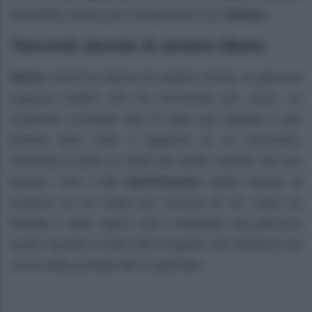
dovrebbe essere più comprensivo con
Matteo.
Tancredi decide di aiutare Marta
Marta
ormai ha deciso di aiutare Cinzia, la giovane
ragazza madre che ha incontrato per caso. La
Guarnieri vorrebbe fare di tutto per aiutarla e per
poterle dare tutto il supporto di cu necessita.
Tancredi le darà un aiuto per poter riuscire nel suo
intento. Che il
Di Sant’Erasmo
abbia deciso di
mettere su un colpo per cercare di far colpo su
Matilde e farle capire che è diventato una persona
seria? Questo e tanto altro è quello che vedremo nel
corso della puntata del 24 gennaio.