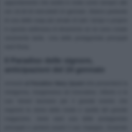
appuntamento che andrà in onda come sempre alle
ore 16.00 di mercoledì 24 gennaio. Stiamo parlando
di una delle soap più amate di tutti i tempi e proprio
in questa settimana di dinamiche se ne sono create
veramente tante. Una delle protagoniste principali
sarà Rosa.
Il Paradiso delle signore,
anticipazioni del 24 gennaio
Arriverà
al Paradiso Mary Quant c
he presenterà la
minigonna, trasgressiva ed innovativa. Vittorio e le
sue Veneri lavorano per il grande evento che
segnerà la storia della moda e quella del grande
magazzino. Irene sarà una delle protagoniste
principali e porterà avanti il suo impegno. Essendo