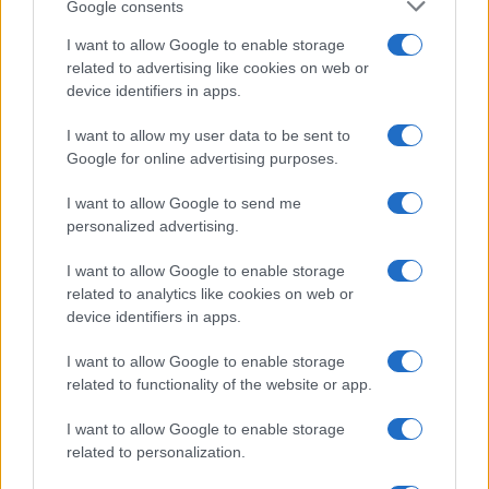
nella
sfera sentimentale di Sinner
. In particolare,
Google consents
la
relazione
tra
il campione
e la modella e
I want to allow Google to enable storage
Laila Hasanovic
related to advertising like cookies on web or
influencer
pare che stia
device identifiers in apps.
procedendo in modo
stabile e sereno
, ed è vissuta
con estrema
riservatezza
.
I want to allow my user data to be sent to
Google for online advertising purposes.
I want to allow Google to send me
personalized advertising.
I want to allow Google to enable storage
related to analytics like cookies on web or
device identifiers in apps.
I want to allow Google to enable storage
related to functionality of the website or app.
I want to allow Google to enable storage
related to personalization.