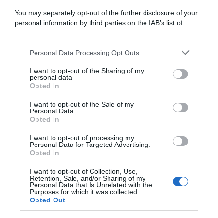
Jannik. È un po’ uno da giochi di prestigio. Ogni
You may separately opt-out of the further disclosure of your
tanto sparisce qualche carta mentre giochiamo
personal information by third parties on the IAB’s list of
e bisogna tenerlo d’occhio. Di solito, quando
downstream participants.
sorride sappiamo che qualcosa non è filato
Personal Data Processing Opt Outs
This information may also be disclosed by us to third parties
liscio.
on the IAB’s List of Downstream Participants that may further
I want to opt-out of the Sharing of my
disclose it to other third parties.
personal data.
Opted In
Per scoprire di più su
Sinner
, quindi, l’
autore
si è
Please note that this website/app uses one or more Google
rivolto al
membro del team
del tennista che ha
services and may gather and store information including but
I want to opt-out of the Sale of my
Personal Data.
not limited to your visit or usage behaviour. You may click to
condiviso maggiormente informazioni sulla sua
vita
Opted In
grant or deny consent to Google and its third-party tags to
privata
. Così è emerso ad esempio che
Sinner
ha
use your data for below specified purposes in below Google
I want to opt-out of processing my
consent section.
fallito tre volte l’esame per la
patente della moto
.
Personal Data for Targeted Advertising.
Opted In
La storia d’amore con Laila
I want to opt-out of Collection, Use,
Retention, Sale, and/or Sharing of my
Hasanovic
Personal Data that Is Unrelated with the
Purposes for which it was collected.
Opted Out
Intanto, però, vediamo anche quali sono gli
sviluppi