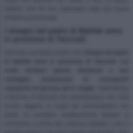
indietro, così da non ostacolarlo nella sua nuova
iniziativa commerciale.
I disegni del padre di Matilde sono
in possesso di Tancredi
Dal canto suo Marta scopre che
i disegni del padre
di Matilde sono in possesso di Tancred
i.
Lui
vuole sfruttare questa situazione a suo
vantaggio, proponendo di consegnarli
solamente di persona all’ex moglie
. Riprendendo
il discorso di Marcello non dimentichiamo che nella
scorsa stagione lo scopo del commendatore era
quello di screditare pubblicamente Barbieri e
dimostrare, in primis alla contessa Adelaide, come il
giovane ragazzo non fosse idoneo per gli affari, dato