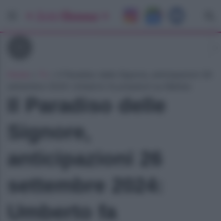
Tv
Home
»
Tv
»
Il Paradiso delle Signore, anticipazioni 26
settembre 2024: Umberto fa pressioni su Matteo
Il Paradiso delle
Signore,
anticipazioni 26
settembre 2024:
Umberto fa