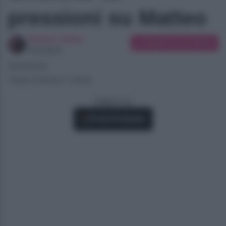
pressioni su Matteo
Giuliano Spina
Suggerisci una modifica
Giornalista
25/09/2024
Tempo di lettura: 2 minuti
Seguici su
Fonti Preferite