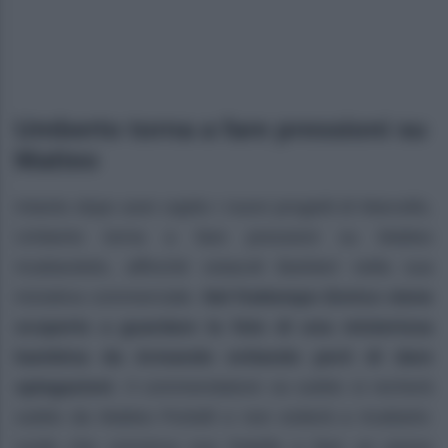
Umberto torna a fare pressioni su
Matteo
Intanto dopo aver capito i nuovi progetti di Marcello,
Umberto torna a fare pressioni su Matteo
ricattandolo, affinché ostacoli Barbieri nella sua
iniziativa commerciale.
Nel frattempo Enrico viene
scoperto a guardare la foto di una misteriosa
bambina da Armando evitando però di dare
spiegazioni
. Il commendatore va subito si recherà
subito da Matteo Portelli e non esiterà a ricattarlo:
vuole che convinca suo fratello a fare un passo