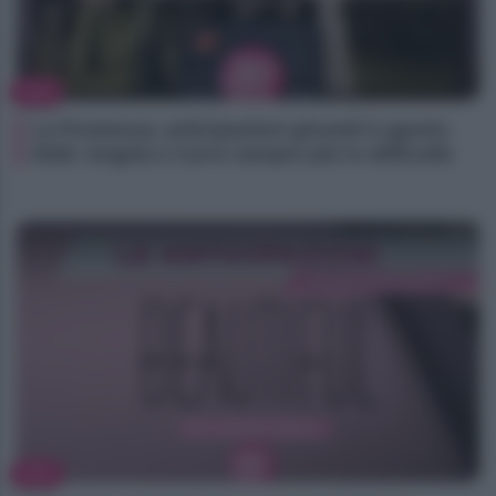
TV
La Promessa, anticipazioni giovedì 6 agosto
2026: Angela e Curro sempre più in difficoltà
TV