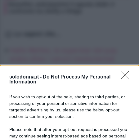
Beautiful, anticipazioni 5 agosto 2026: il
confronto tra Steffy e Ridge
Lo sapevi che...
Haifa Wehbe, la superstar del pop
araba sfida i canoni mediorientali
Oroscopo del pomeriggio, mercoledì 5
solodonna.it -
Do Not Process My Personal
agosto
Information
Oroscopo del pomeriggio, mercoledì 5
If you wish to opt-out of the sale, sharing to third parties, or
agosto
processing of your personal or sensitive information for
targeted advertising by us, please use the below opt-out
section to confirm your selection.
Please note that after your opt-out request is processed you
may continue seeing interest-based ads based on personal