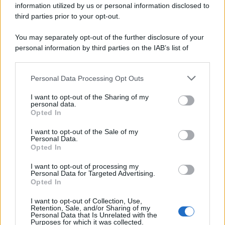
information utilized by us or personal information disclosed to
third parties prior to your opt-out.
You may separately opt-out of the further disclosure of your
personal information by third parties on the IAB’s list of
downstream participants.
Personal Data Processing Opt Outs
This information may also be disclosed by us to third parties
on the IAB’s List of Downstream Participants that may further
I want to opt-out of the Sharing of my
disclose it to other third parties.
personal data.
Opted In
Please note that this website/app uses one or more Google
services and may gather and store information including but
I want to opt-out of the Sale of my
Personal Data.
not limited to your visit or usage behaviour. You may click to
Opted In
grant or deny consent to Google and its third-party tags to
use your data for below specified purposes in below Google
I want to opt-out of processing my
consent section.
Personal Data for Targeted Advertising.
Opted In
I want to opt-out of Collection, Use,
Retention, Sale, and/or Sharing of my
Personal Data that Is Unrelated with the
Purposes for which it was collected.