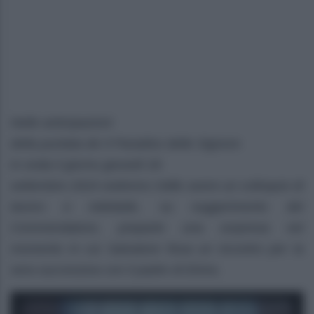
Nelle anticipazioni
della puntata de Il Paradiso delle Signore
in onda il giorno giovedì 26
settembre 2024 vedremo Odile avere un colloquio di
lavoro e Adelaide, su suggerimento del
Commendatore, preparle una sorpresa nel
momento in cui Salvatore fissa un incontro per la
sera successiva con il padre di Elvira.