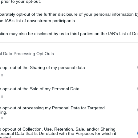
 prior to your opt-out.
rately opt-out of the further disclosure of your personal information by
he IAB’s list of downstream participants.
tion may also be disclosed by us to third parties on the IAB’s List of 
 that may further disclose it to other third parties.
 that this website/app uses one or more Google services and may gath
l Data Processing Opt Outs
TV
including but not limited to your visit or usage behaviour. You may click 
 to Google and its third-party tags to use your data for below specifi
La
o opt-out of the Sharing of my personal data.
ogle consent section.
gi
In
An
o opt-out of the Sale of my Personal Data.
in 
In
to opt-out of processing my Personal Data for Targeted
L
ing.
In
Cr
o opt-out of Collection, Use, Retention, Sale, and/or Sharing
ersonal Data that Is Unrelated with the Purposes for which it
in
lected.