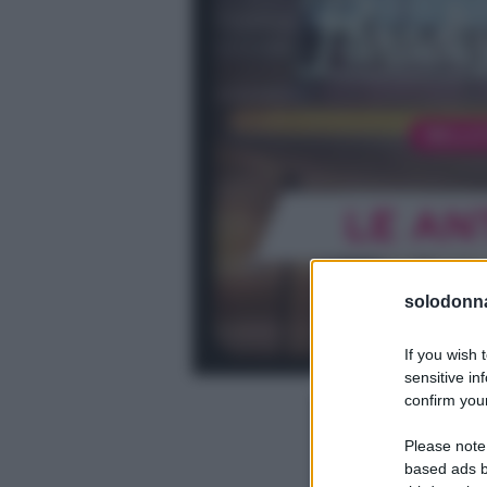
solodonna
If you wish 
sensitive in
confirm your
Please note
based ads b