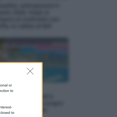
autiful, anticipazioni 6
osto 2026: Hope si
epara al confronto con
ffy, la rabbia di Bill
sonal or
 Posto Al Sole,
ection to
ticipazioni giovedì 6
osto 2026: Clara scopre
nterest-
 verità su Eduardo
closed to