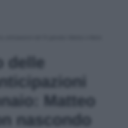
ore, anticipazioni del 15 gennaio: Matteo e Maria
o delle
nticipazioni
nnaio: Matteo
on nascondo