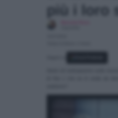
più i loro
Manuela Rizzo
Copywriter
14/01/2024
Tempo di lettura: 2 minuti
Seguici su
Fonti Preferite
News ed anticipazioni sulla nuova 
di Rai 1 che va in onda da div
vedremo?