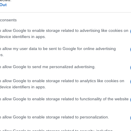
so
Out
Or
consents
Ma
o allow Google to enable storage related to advertising like cookies on
icipazioni del 15 gennaio
, cosa accadrà in
evice identifiers in apps.
Or
o della soap dicono che due dei personaggi
Ma
o allow my user data to be sent to Google for online advertising
menti. Marcello cercherà di andare avanti dopo la
s.
a testa alta. Umberto cercherà ancora una volta
to allow Google to send me personalized advertising.
te di Marcello e Tancredi affronterà ancora una
ro è quello che vedremo nella puntata.
o allow Google to enable storage related to analytics like cookies on
evice identifiers in apps.
 signore, anticipazioni
o allow Google to enable storage related to functionality of the website
o allow Google to enable storage related to personalization.
condere i suoi sentimenti per
Matteo. V
ito nel
re una casa per loro, per andare a vivere una
o allow Google to enable storage related to security, including