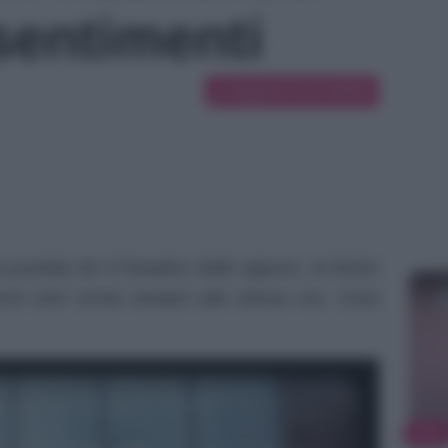
 sentimenti
Suggerisci una modifica
puntata de Il Paradiso delle signore, la fiction
ersi anni ormai sempre alla stessa ora. Cosa
TV