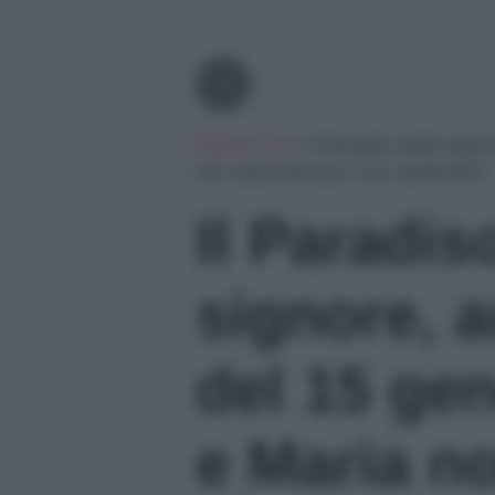
Tv
Home
»
Tv
»
Il Paradiso delle sign
non nascondo più i loro sentimenti
Il Paradis
signore, a
del 15 ge
e Maria n