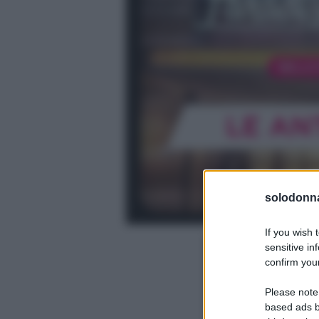
solodonna
If you wish 
sensitive in
confirm your
Please note
based ads b