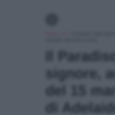
Tv
Home
»
Tv
»
Il Paradiso delle signor
Adelaide, Marcello la evita
Il Paradis
signore, a
del 15 mar
di Adelaid