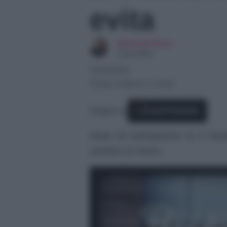
evita
Manuela Rizzo
Copywriter
14/03/2024
Tempo di lettura: 3 minuti
Seguici su
Fonti Preferite
News ed anticipazioni su Il Para
venerdì 15 marzo.