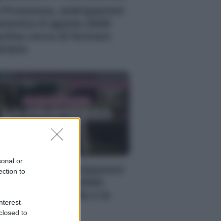
 Promessa, anticipazioni
menica 9 agosto 2026:
rtina cerca di fermare
riano
sonal or
 Promessa, anticipazioni
ection to
l 9 al 15 agosto 2026:
ra lotta tra la vita e la
nterest-
rte
closed to