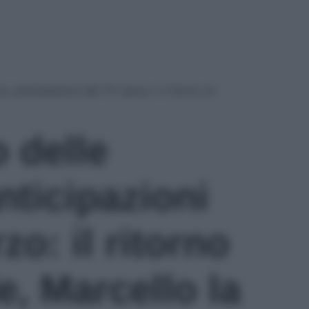
e, anticipazioni del 15 marzo: il ritorno di
o delle
nticipazioni
zo: il ritorno
e, Marcello la