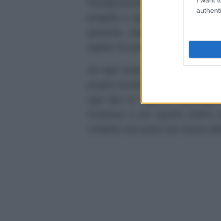
l’inaugurazione della casa-famig
authenti
progetto e adesso c’è l’inaugur
presente. Adelaide ha deciso di 
sapere di essere tanto fiera di lei.
Ad ogni modo però,
la Contessa
proprio incontrarla, dopo che ques
ogni tipo di rapporto.
Marcello
i
Contessa e per questo motivo ev
Umberto non potrà che essere feli