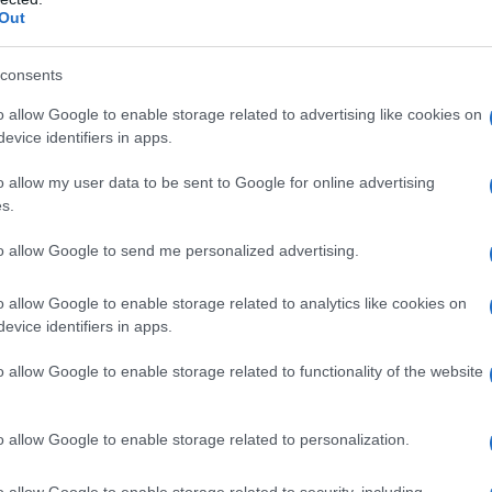
t
Out
Or
consents
sa
o allow Google to enable storage related to advertising like cookies on
evice identifiers in apps.
 con una nuova puntata, l’ultima di questa
Or
e sempre su Rai 1, a partire dalle ore 16.00
sa
o allow my user data to be sent to Google for online advertising
onta a tornare a Milano insieme alla nipote per
s.
e. Marcello però, deluso da come è finita tra
to allow Google to send me personalized advertising.
di vederla. Questo e tanto altro è quello che
o allow Google to enable storage related to analytics like cookies on
 15 marzo.
evice identifiers in apps.
 signore, anticipazioni
o allow Google to enable storage related to functionality of the website
o allow Google to enable storage related to personalization.
 Milano per un appuntamento speciale, ovvero
o allow Google to enable storage related to security, including