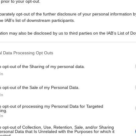
 prior to your opt-out.
rately opt-out of the further disclosure of your personal information by
he IAB’s list of downstream participants.
tion may also be disclosed by us to third parties on the IAB’s List of 
 that may further disclose it to other third parties.
 that this website/app uses one or more Google services and may gath
l Data Processing Opt Outs
TV
including but not limited to your visit or usage behaviour. You may click 
 to Google and its third-party tags to use your data for below specifi
Be
o opt-out of the Sharing of my personal data.
ogle consent section.
ag
In
Ho
o opt-out of the Sale of my Personal Data.
e 
In
to opt-out of processing my Personal Data for Targeted
L
ing.
In
Gi
o opt-out of Collection, Use, Retention, Sale, and/or Sharing
ersonal Data that Is Unrelated with the Purposes for which it
de
lected.