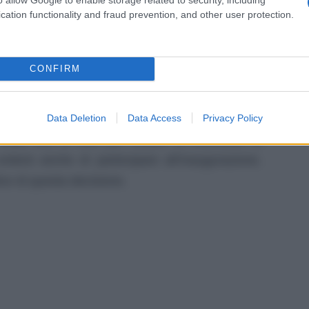
lia.
Marta
ha voluto con tutte le forze questo
cation functionality and fraud prevention, and other user protection.
azione della casa famiglia non può non essere
seguire la nipote, per sostenerla e per farle
CONFIRM
non potrà immaginare che Marcello non vorrà
t’ultima ha deciso di rompere con lui e tagliare
Data Deletion
Data Access
Privacy Policy
nfatti farà di tutto per evitare di incontrare la
iterà anche di partecipare all’inaugurazione.
ce di questa decisione.