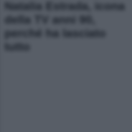
Natalia Estrada, icona
della TV anni 90,
perché ha lasciato
tutto