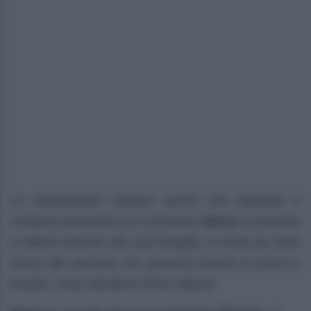
Le anticipazioni rivelano anche che Adelaide e
Umberto tenteranno di convincere
Marta
a rimanere
a Milano insieme alla sua famiglia, in modo da stare
vicino alle persone che possono tenerla al sicuro e
amarla. Cosa deciderà di fare Marta?