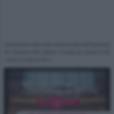
Anticipazioni sulle trame della puntata dell’8 gennaio
del Paradiso delle signore, la soap più amata di tutti
i tempi in onda su Rai 1.