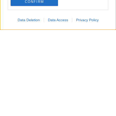
CONFIRM
Data Deletion
Data Access
Privacy Policy
La vita attuale di Natalia
Natalia Estrada
, nei primi anni Duemila, ha
partecipato alla sit-com
Il mammo
accanto a
Enzo
Iacchetti
. Tuttavia, questa esperienza
televisiva
si
può considerare come il canto del cigno della sua
brillante carriera
.
Infatti, la
showgirl spagnola
, ben presto, in
maniera graduale,
abbandona i riflettori
. Sembra,