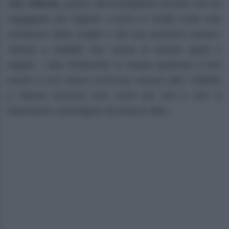
che Vittorio,
grazie all’investigatore privato che ha
ingaggiato per seguirli. L’uomo in realtà vuole solo
vendicarsi della moglie e del suo acerrimo nemico.
Vittorio e Matilde non sanno di essere spiati e
seguiti. I due finalmente si stanno godendo il loro
amore e non hanno occhi per nessun altro. Matilde
e Vittorio avranno solo occhi per loro e non si
lasceranno coinvolgere da nessun altro.