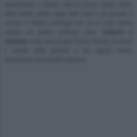
assisteranno a diversi colpi di scena. Marta riceve
delle brutte notizie dagli Stati Uniti e da quando è
tornata a Milano purtroppo per lei le cose hanno
iniziato ad andare piuttosto male.
Umberto e
Adelaide
molto preoccupati hanno tentato di alzare
il morale della giovane e per questo hanno
organizzato una grande sorpresa.