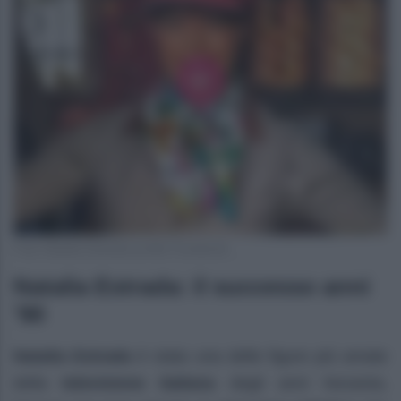
Foto Natalia Estrada profilo Facebook
Natalia Estrada: il successo anni
’90
Natalia Estrada
è stata una delle figure più amate
della
televisione italiana
degli anni Novanta,