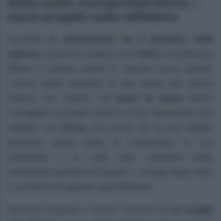
Salvo vuole riconquistare Elvira, i
nuovi progetti sulla caffetteria
Secondo l
e anticipazioni de Il paradiso delle
signore,
Salvo ha scoperto che
Tullio
si trasferirà a
Milano e questa notizia lo lascerà senza parole.
L’uomo infatti penserà di non avere più alcuna
chance con Venere. Gli
amici di Salvo
hanno
consigliato di andare avanti e di non demordere non
soltanto con
Elvira,
ma anche con la sua attività,
portando avanti l’idea di trasformare la sua
Caffetteria n un night club. Salvatore molto
combattuto penserà di seguire i consigli degli amici
e cercherà di superare ogni difficoltà.
Tancredi continua a tenere d’occhio sia
la moglie