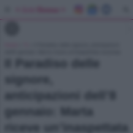
Tv
Home
»
Tv
»
Il Paradiso delle signore, anticipazioni
dell’8 gennaio: Marta riceve un’inaspettata sorpresa
Il Paradiso delle
signore,
anticipazioni dell’8
gennaio: Marta
riceve un’inaspettata