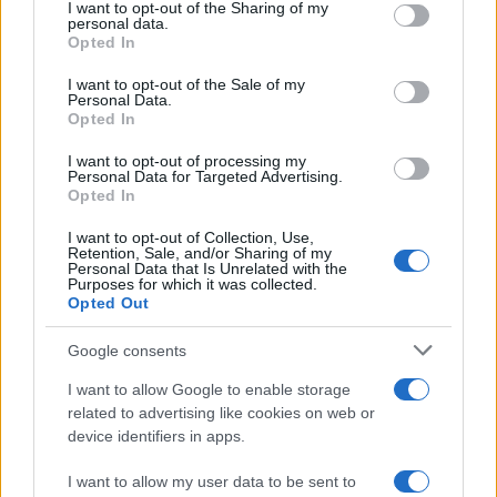
Insieme a
Mastrota
, peraltro, ha condotto la
I want to opt-out of the Sharing of my
disclose it to other third parties.
personal data.
fortunata
edizione estiva
de
Il gioco delle coppie
,
Opted In
Please note that this website/app uses one or more Google
che le ha regalato una
grande notorietà
tra il
services and may gather and store information including but
I want to opt-out of the Sale of my
Personal Data.
not limited to your visit or usage behaviour. You may click to
pubblico italiano.
Opted In
grant or deny consent to Google and its third-party tags to
use your data for below specified purposes in below Google
Il
1996
, quindi, segna la sua
consacrazione
I want to opt-out of processing my
consent section.
Personal Data for Targeted Advertising.
definitiva
, periodo in cui
Leonardo Pieraccioni
la
Opted In
sceglie per il ruolo di
Penelope
nel popolare film
Il
I want to opt-out of Collection, Use,
Retention, Sale, and/or Sharing of my
ciclone
.
Personal Data that Is Unrelated with the
Purposes for which it was collected.
Opted Out
Tale
commedia sentimentale
trionfa al
botteghino
e trasforma
Natalia
in un’icona di
sensualità e
Google consents
simpatia
. Questo
riscontro cinematografico
I want to allow Google to enable storage
ottimale le apre le porte ai principali
programmi di
related to advertising like cookies on web or
device identifiers in apps.
intrattenimento di Mediaset
.
I want to allow my user data to be sent to
Ciò, per l’appunto, fa diventare la
Estrada
il volto