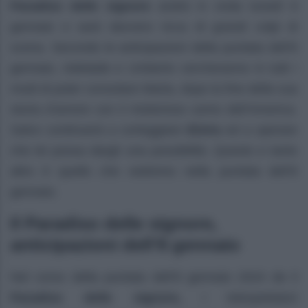
Paradiso delle signore
andrà in onda lunedì 8
gennaio e sarà davvero ricca di grandi colpi di
scena. Secondo le anticipazioni della puntata dell’8
gennaio, Adelaide e Umberto cercheranno in tutti i
modi di poter consolare Marta, dopo la fine della sua
storia d’amore con il misterioso uomo dell’America.
Salvo continuerà a corteggiare
Elvira
ed a sperare
che lei possa dargli una possibilità. Questo e tanto
altro è quello che vedremo nella puntata dell’8
gennaio.
Il Paradiso delle signore,
anticipazioni dell’8 gennaio
Nel corso della puntata dell’8 gennaio 2024 de il
Paradiso delle signore,
i telespettatori