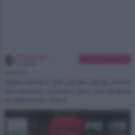
Chiara Longo
Suggerisci una modifica
Copywriter
09/08/2026
Natalia Estrada è stata uno dei volti più popolari
della televisione. Scopriamo, allora, cosa l’ha spinta
ad abbandonare i riflettori.