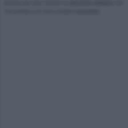
famosa per aver vissuto un
percorso artistico
che
l’ha portata a un vero e proprio
successo
.