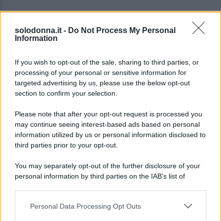
solodonna.it -
Do Not Process My Personal
Information
La
showgirl
, nata in
Spagna
nel 1972, ha nutrito fin
If you wish to opt-out of the sale, sharing to third parties, or
processing of your personal or sensitive information for
dalla giovane età una grande
passione per la
targeted advertising by us, please use the below opt-out
danza
, studiando danza classica al
Reale
section to confirm your selection.
Conservatorio
di Madrid.
Please note that after your opt-out request is processed you
may continue seeing interest-based ads based on personal
La sua
carriera
ha preso slancio quando ha
information utilized by us or personal information disclosed to
debuttato sulla
TV spagnola
con il programma
third parties prior to your opt-out.
musicale
La quinta marcha
. Poco dopo, si è
You may separately opt-out of the further disclosure of your
trasferita in
Italia
con
Giorgio Mastrota
,
personal information by third parties on the IAB’s list of
sposandolo nel
1992
e diventando madre di
Natalia
downstream participants.
Junior
.
Personal Data Processing Opt Outs
This information may also be disclosed by us to third parties
on the IAB’s List of Downstream Participants that may further