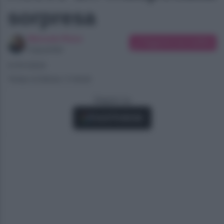
sorpresa
Manuela Rizzo
Suggerisci una modifica
Copywriter
07/01/2024
Tempo di lettura: 3 minuti
Seguici su
Fonti Preferite