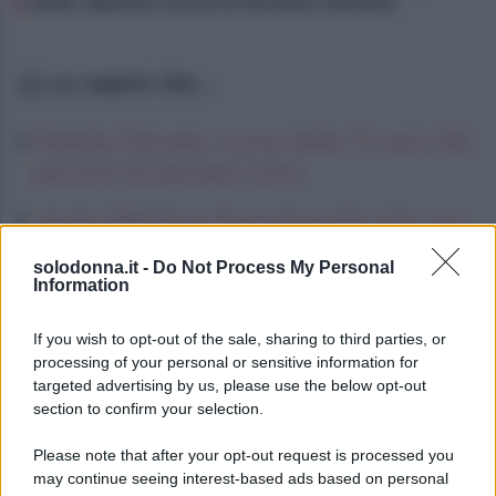
2026: Martina cerca di fermare Adriano
Lo sapevi che...
Natalia Estrada, icona della TV anni 90,
perché ha lasciato tutto
Javier Martinez fa ironia sulla crisi con
Helena: “Quanto mi diverto”
solodonna.it -
Do Not Process My Personal
Information
La Promessa, anticipazioni lunedì 10
agosto 2026: Petra ha contratto il
If you wish to opt-out of the sale, sharing to third parties, or
tetano
processing of your personal or sensitive information for
targeted advertising by us, please use the below opt-out
section to confirm your selection.
Please note that after your opt-out request is processed you
may continue seeing interest-based ads based on personal