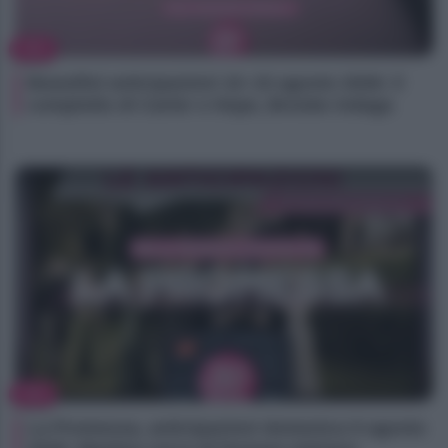
TV
Beautiful anticipazioni 10–15 agosto 2026: il
complotto di Carter e Hope, Brooke indaga
TV
La Promessa, anticipazioni domenica 9 agosto