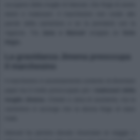
occuparsi della moglie di Manuel, che finge di avere
dolori e malesseri. Il marchesino non crede alle
parole della cameriera e se la prenderà con la
ragazza. Tra
Jana e Manuel
scoppia un
forte
litigio.
La gravidanza Jimena preoccupa
il marchesino
Il marchesino è assolutamente contento di diventare
papà ma è molto preoccupato per i
malesseri della
moglie Jimena
. Chiede a Jana di assisterla, ma la
cameriera si accorge che la donna finge di stare
male.
Manuel ha persino dovuto rinunciare al viaggio a