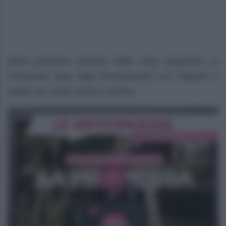
Nella prossima puntata della soap spagnola La
Promessa Jana litiga furiosamente con Manuel, il
quale non vuole starla a sentire.