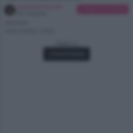
Jacqueline Facconti
Suggerisci una modifica
SEO Copywriter
26/03/2024
Tempo di lettura: 2 minuti
Seguici su
Fonti Preferite