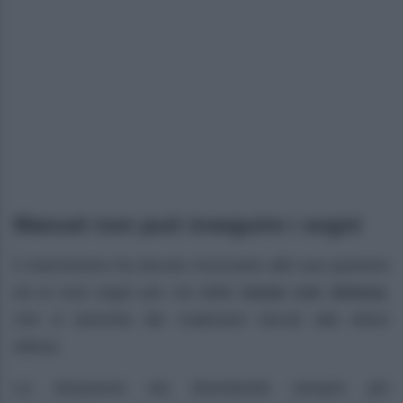
Manuel non può inseguire i sogni
Il marchesino ha dovuto rinunciare alle sue passioni
ed ai suoi sogni per via delle
nozze con Jimena
,
che si lamenta dei malesseri dovuti alla dolce
attesa.
La situazione sta diventando sempre più