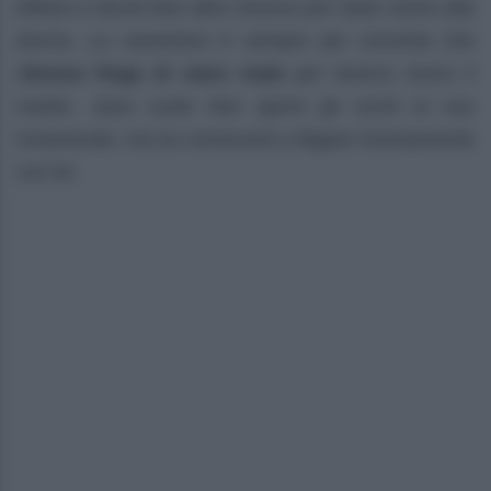
Milano e dovrà fare altre rinunce per stare vicino alla
donna. La cameriera è sempre più convinta che
Jimena finga di stare male
per tenersi vicino il
marito. Jana vuole fare aprire gli occhi al suo
innamorato, ma lui comincerà a litigare furiosamente
con lei.