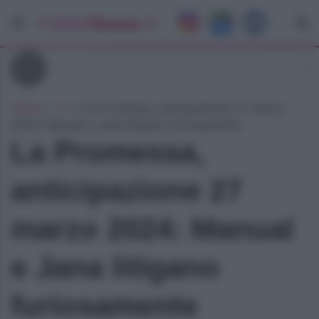
Tv
Home
»
Tv
»
La Promessa, anticipazione 27 marzo
2024: Manual e Jana litigano furiosamente
La Promessa,
anticipazione 27
marzo 2024: Manual
e Jana litigano
furiosamente