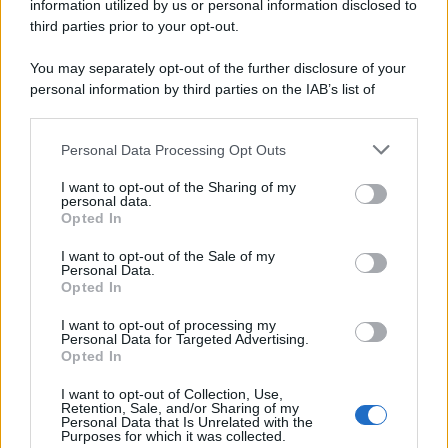
information utilized by us or personal information disclosed to
third parties prior to your opt-out.
You may separately opt-out of the further disclosure of your
personal information by third parties on the IAB’s list of
downstream participants.
Personal Data Processing Opt Outs
This information may also be disclosed by us to third parties
on the IAB’s List of Downstream Participants that may further
I want to opt-out of the Sharing of my
disclose it to other third parties.
personal data.
Opted In
Please note that this website/app uses one or more Google
services and may gather and store information including but
I want to opt-out of the Sale of my
Personal Data.
not limited to your visit or usage behaviour. You may click to
Opted In
grant or deny consent to Google and its third-party tags to
use your data for below specified purposes in below Google
I want to opt-out of processing my
consent section.
Personal Data for Targeted Advertising.
Opted In
I want to opt-out of Collection, Use,
Retention, Sale, and/or Sharing of my
Personal Data that Is Unrelated with the
Purposes for which it was collected.