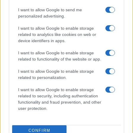
I want to allow Google to send me
personalized advertising.
I want to allow Google to enable storage
related to analytics like cookies on web or
device identifiers in apps.
CHI SIAMO
REDAZIONE
CONTATTI
I want to allow Google to enable storage
related to functionality of the website or app.
© 2026 - SOLODONNA - P.IVA 04827280654 - TESTATA REGISTRATA AL
TRIBUNALE DI NOCERA INFERIORE N. 6/2020 - RG N. 1338/2020
I want to allow Google to enable storage
ISCRIZIONE AL ROC N. 35792 – ISCRITTA ALL’ANSO (ASSOCIAZIONE
related to personalization.
NAZIONALE STAMPA ONLINE)
I want to allow Google to enable storage
Privacy e Notifiche
related to security, including authentication
functionality and fraud prevention, and other
Preferenze privacy
user protection.
Mappa del sito
CONFIRM