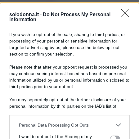
Gianluca Gaetano, la moglie del
solodonna.it -
Do Not Process My Personal
calciatore mamma a tempo pieno
Information
Oroscopo del pomeriggio, sabato 8
If you wish to opt-out of the sale, sharing to third parties, or
agosto
processing of your personal or sensitive information for
targeted advertising by us, please use the below opt-out
section to confirm your selection.
Please note that after your opt-out request is processed you
may continue seeing interest-based ads based on personal
information utilized by us or personal information disclosed to
third parties prior to your opt-out.
You may separately opt-out of the further disclosure of your
personal information by third parties on the IAB’s list of
downstream participants.
Personal Data Processing Opt Outs
This information may also be disclosed by us to third parties
on the IAB’s List of Downstream Participants that may further
I want to opt-out of the Sharing of my
disclose it to other third parties.