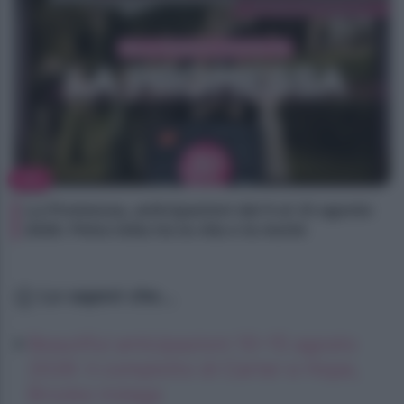
TV
La Promessa, anticipazioni dal 9 al 15 agosto
2026: Petra lotta tra la vita e la morte
Lo sapevi che...
Beautiful anticipazioni 10–15 agosto
2026: il complotto di Carter e Hope,
Brooke indaga