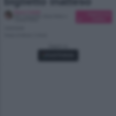
biglietto inatteso
Elena Carletti
Suggerisci una
SEO Copywriter, Ghost Writer e
modifica
Content Editor
13/05/2026
Tempo di lettura: 2 minuti
Seguici su
Fonti Preferite