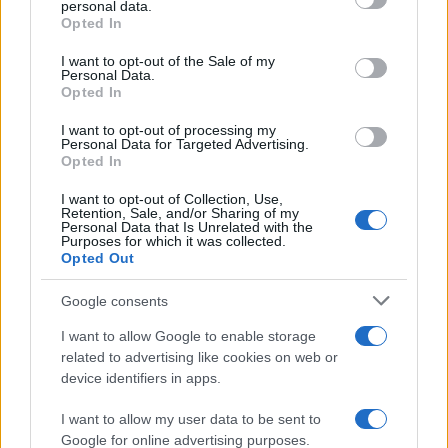
personal data.
Opted In
Please note that this website/app uses one or more Google
services and may gather and store information including but
I want to opt-out of the Sale of my
Personal Data.
not limited to your visit or usage behaviour. You may click to
Opted In
grant or deny consent to Google and its third-party tags to
use your data for below specified purposes in below Google
I want to opt-out of processing my
consent section.
Personal Data for Targeted Advertising.
Opted In
I want to opt-out of Collection, Use,
Retention, Sale, and/or Sharing of my
Personal Data that Is Unrelated with the
Purposes for which it was collected.
Opted Out
Google consents
I want to allow Google to enable storage
related to advertising like cookies on web or
device identifiers in apps.
Seguici su Google News
I want to allow my user data to be sent to
Google for online advertising purposes.