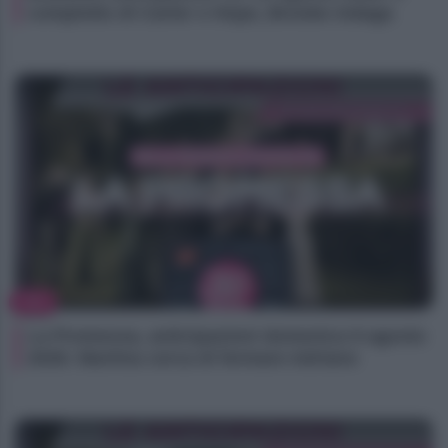
complotto di Carter e Hope, Brooke indaga
TV
La Promessa, anticipazioni domenica 9 agosto
2026: Martina cerca di fermare Adriano