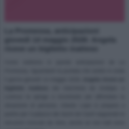
La Promessa, anticipazioni
giovedì 14 maggio 2026: Angela
riceve un biglietto inatteso
Come vedremo in queste anticipazioni de La
Promessa, riguardanti la puntata che andrà in onda
il giorno giovedì 14 maggio 2026,
Angela riceve un
biglietto inatteso
dal marchese de Andújar, e
Lorenzo la spinge a incontrarlo per affrontare la
situazione di persona. Intanto Lope si prepara a
partire per il palazzo dei duchi de Carril seguendo le
istruzioni ricevute da Vera, anche se non tutti sono