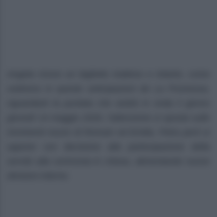
Angela riceve un biglietto inatteso e intanto, come
vedremo in queste anticipazioni de La Promessa,
riguardanti la puntata che andrà in onda il giorno
giovedì 14 maggio 2026, l’attenzione si sposta sulle
imminenti nozze di Romulo ed Emilia. Petra però si
oppone con decisione alla partecipazione della
servitù alla cerimonia in chiesa, alimentando nuove
divisioni interne.