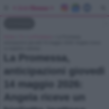
La Promessa
Home
»
Tv
»
La Promessa
»
La Promessa,
anticipazioni giovedì 14 maggio 2026: Angela riceve
un biglietto inatteso
La Promessa,
anticipazioni giovedì
14 maggio 2026:
Angela riceve un