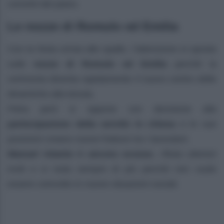
convinti del piano.
Le nozze di Romulo ed Emilia
Con la festa ormai alle spalle, l’attenzione si sposta
sulle
nozze di Romulo ed Emilia
perché la
cerimonia diventa rapidamente il nuovo centro delle
dinamiche alla tenuta.
Petra però si oppone con decisione alla
partecipazione della servitù in chiesa
e le sue
posizioni creano nuove fratture tra i lavoratori.
Manuel intanto è ancora scosso
, rifiuta ulteriori
inviti e si isola sempre di più perché non vuole
essere coinvolto in nuove situazioni sociali.