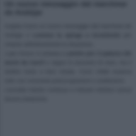
Un nuovo messaggio dal marchese
de Andújar
Angela riceve un nuovo messaggio dal marchese de
Andújar e
Lorenzo la spinge a incontrarlo
per
chiarire definitivamente la situazione.
Lope invece si prepara a
partire per il palazzo dei
duchi de Carril
e segue le istruzioni di Vera, ma il
dubbio inizia a farsi strada. Curro infatti osserva
tutto con crescente preoccupazione e scetticismo.
Leocadia intanto continua a criticare Adriano senza
alcuna esitazione.