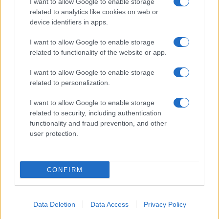
I want to allow Google to enable storage
related to analytics like cookies on web or
device identifiers in apps.
I want to allow Google to enable storage
related to functionality of the website or app.
I want to allow Google to enable storage
related to personalization.
La
passione tra Carter e Hope
era già esplosa in
I want to allow Google to enable storage
passato, ma questo nuovo incontro sarà
related to security, including authentication
functionality and fraud prevention, and other
particolarmente
significativo
. Così,
Carter
, dopo
user protection.
aver difeso
Hope
durante una riunione con
Steffy
e
Ridge
, assume un
ruolo protettivo
nei confronti
CONFIRM
della
Logan
, accendendo in lei
sentimenti di
amore
e sicurezza. Questa connessione li spinge a
trascorrere una
serata insieme
, superando
i
Data Deletion
Data Access
Privacy Policy
semplici baci
.