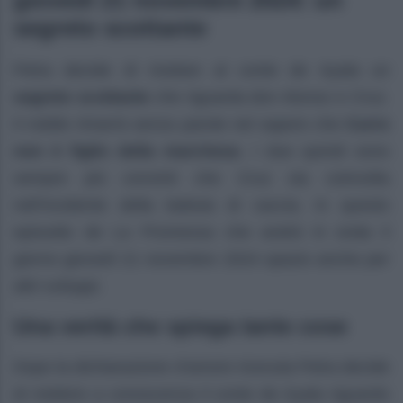
segreto scottante
Petra decide di rivelare al conte de Ayala un
segreto scottante
che riguarda don Alonso e Cruz.
Il nobile rimarrà senza parole nel sapere che
Curro
non è figlio della marchesa
. I due quindi sono
sempre più convinti che Cruz sia coinvolta
nell’incidente della battuta di caccia. In questo
episodio de La Promessa che andrà in onda il
giorno giovedì 21 novembre 2024 spazio anche per
altri sviluppi.
Una verità che spiega tante cose
Dopo la dichiarazione d’amore ricevuta Petra decide
di mettere a conoscenza il conte de Ayala riguardo