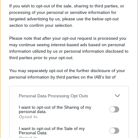
intimità
, cercando di mantenere segreta la loro
If you wish to opt-out of the sale, sharing to third parties, or
nascente alleanza
. Nel frattempo,
Brooke
e
processing of your personal or sensitive information for
Deacon
sperano che
la carriera di Hope
possa
targeted advertising by us, please use the below opt-out
section to confirm your selection.
decollare. Ecco il dettaglio che
cosa accadrà
.
Please note that after your opt-out request is processed you
Beautiful, anticipazioni sabato 8
may continue seeing interest-based ads based on personal
agosto 2026: Hope e Carter
information utilized by us or personal information disclosed to
third parties prior to your opt-out.
sempre più vicini, Steffy e Ridge
affrontano nuove complicazioni
You may separately opt-out of the further disclosure of your
personal information by third parties on the IAB’s list of
downstream participants.
Steffy
nutre
sospetti su Carter e Hope
, sicura che
stia nascendo
qualcosa di più fra loro
. Il suo
Personal Data Processing Opt Outs
This information may also be disclosed by us to third parties
on the IAB’s List of Downstream Participants that may further
intuito le suggerisce una possibile
relazione
I want to opt-out of the Sharing of my
disclose it to other third parties.
personal data.
passionale
, una situazione che
non le piace
Opted In
Please note that this website/app uses one or more Google
affatto
.
services and may gather and store information including but
I want to opt-out of the Sale of my
Personal Data.
not limited to your visit or usage behaviour. You may click to
Preoccupata che
Hope
possa manipolare
Carter
,