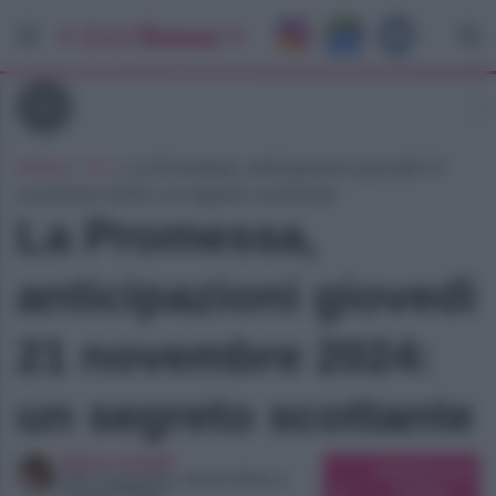
Tv
Home
»
Tv
»
La Promessa, anticipazioni giovedì 21
novembre 2024: un segreto scottante
La Promessa,
anticipazioni giovedì
21 novembre 2024:
un segreto scottante
Elena Carletti
Suggerisci una
SEO Copywriter, Ghost Writer e
modifica
Content Editor