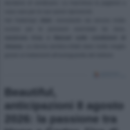
decidono di vendicarsi. La marchesa la pagherà a
casa cara per le sue azioni riprovevoli.
Nel frattempo
Abel
, nonostante sia ancora molto
scosso per le pressioni esercitate da Jana,
rassicura Cruz e Manuel sulle condizioni di
Jimena
. La donna sembra infatti stare molto meglio
grazie ai trattamenti all’avanguardia del dottore.
Beautiful,
anticipazioni 8 agosto
2026: la passione tra