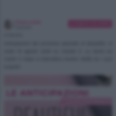
Chiara Longo
Suggerisci una modifica
Copywriter
07/08/2026
Anticipazioni del prossimo episodio di Beautiful, in
onda l’8 agosto 2026 su Canale 5. La storia tra
Carter e Hope si intensifica mentre Steffy ha i suoi
sospetti.