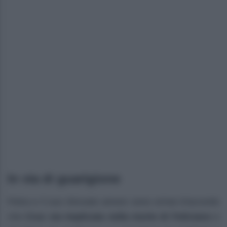
In via di guarigione
Petra e il suo ritrovato amore sono ormai d’accordo
che
Cruz sia implicata nella morte di Feliciano
e