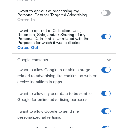
Opted In
grant or deny consent to Google and its third-party tags to
creando eventuali
disagi o problemi in azienda
,
use your data for below specified purposes in below Google
I want to opt-out of processing my
consent section.
Personal Data for Targeted Advertising.
promette a se stessa e a
Finn
di vigilare
Opted In
attentamente su di loro. Tuttavia, mentre lo dice, il
I want to opt-out of Collection, Use,
suo timore
sta già prendendo forma
.
Retention, Sale, and/or Sharing of my
Personal Data that Is Unrelated with the
Purposes for which it was collected.
Opted Out
Google consents
I want to allow Google to enable storage
related to advertising like cookies on web or
device identifiers in apps.
I want to allow my user data to be sent to
Google for online advertising purposes.
I want to allow Google to send me
personalized advertising.