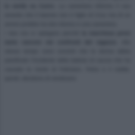
la verità su Curro
. La cameriera informa il suo
amante che il barone non è figlio di Cruz ma di un
amore proibito tra don Alonso e una cameriera.
I due ora si spiegano perché
la marchesa provi
tanto rancore nei confronti del ragazzo
. Allo
stesso tempo sono convinti che la donna abbia
pianificato l’incidente della battuta di caccia che ha
causato la morte di Feliciano. Petra e il nobile,
quindi, decidono di vendicarsi.