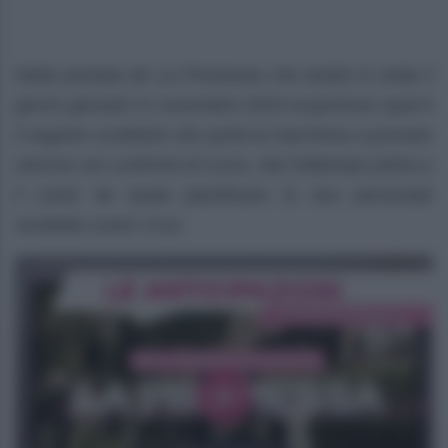
Nella puntata de La Promessa che andrà in onda il
giorno giovedì 21 novembre 2024 scopriremo qual è
il segreto scottante che porta la marchesa a provare
rancore nei confronti di Curro. Nel frattempo pietra e
il conte de Ayala pianificano la loro personale
vendetta contro Cruz.