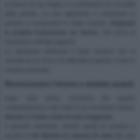
la stanza di sua moglie e a confrontarsi con la realtà
della perdita. La sua agitazione e confusione lo
portano a comportarsi in modo irruento,
sfogando
la propria frustrazione su Teresa
, che cerca di
assisterlo e offrirgli supporto.
La situazione evidenzia il peso emotivo che la
vicenda ha su di lui e le difficoltà di gestire il lutto in
maniera razionale.
Riconoscere l’errore e andare avanti
Dopo aver preso coscienza del proprio
comportamento e del modo in cui ha trattato Teresa,
Manuel si rende conto di aver esagerato.
Il giovane marchese, decide quindi di scusarsi e
accetta di
far liberare la camera di Jana
dai suoi