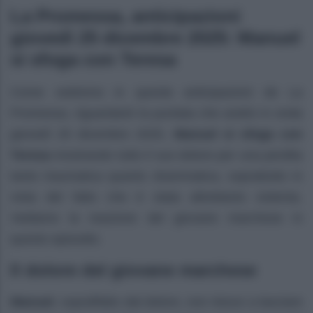
La Promessa, anticipazioni
giovedì 25 dicembre 2025: Manuel
si sfoga con Teresa
Come vedremo in queste anticipazioni de La
Promessa, riguardanti la puntata che andrà in onda
giovedì 25 dicembre 2025,
Manuel si sfoga con
Teresa
mostrando tutto il suo dolore per una perdita
tanto traumatica quanto drammatica, soprattutto in
vista del fatto che è stata altrettanto violenta.
Vediamo la reazione del giovane marchese in
questo episodio.
Il dolore del giovane marchese
Manuel
, sopraffatto dal dolore, non riesce a lasciare