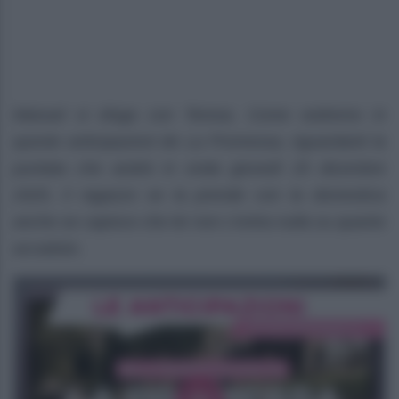
Manuel si sfoga con Teresa. Come vedremo in
queste anticipazioni de La Promessa, riguardanti la
puntata che andrà in onda giovedì 25 dicembre
2025, il ragazzo se la prende con la domestica
anche se capisce che lei non c’entra nulla su quanto
accaduto.