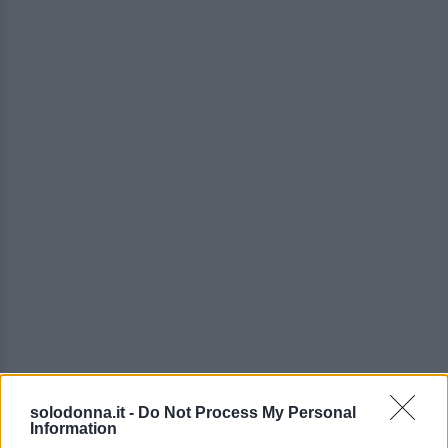
solodonna.it -
Do Not Process My Personal
Nonostante l’
attore statunitense
sia noto per
Information