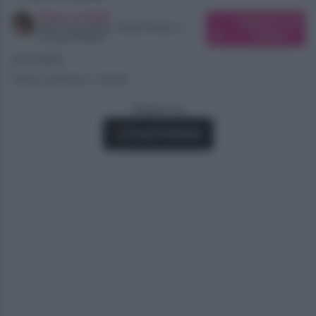
Elena Carletti
Suggerisci una
SEO Copywriter, Ghost Writer e
modifica
Content Editor
24/12/2025
Tempo di lettura: 2 minuti
Seguici su
Fonti Preferite