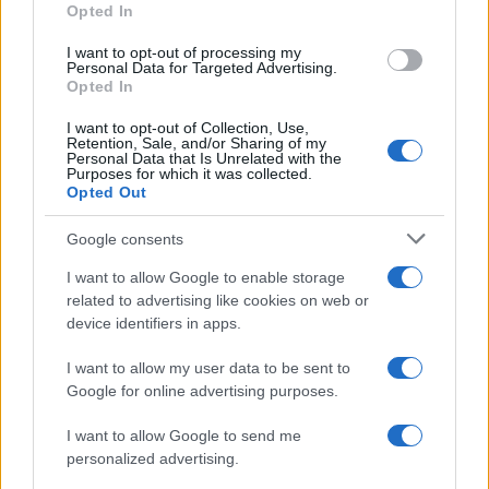
scatti
rubati dagli altri visitatori che si trovavano in
Opted In
grant or deny consent to Google and its third-party tags to
quel posto. In effetti, non potevano, di certo,
use your data for below specified purposes in below Google
I want to opt-out of processing my
consent section.
Personal Data for Targeted Advertising.
passare inosservati
, dato che sono sulla
cresta
Opted In
dell’onda
e che occupano una posizione di rispetto
I want to opt-out of Collection, Use,
nel
mondo dello spettacolo
attuale.
Retention, Sale, and/or Sharing of my
Personal Data that Is Unrelated with the
Purposes for which it was collected.
Le ipotesi che dividono il Web
Opted Out
La
presenza
di
Jordan
e
Raye
al
Six Flags
ha
Google consents
subito fatto il
giro dei social media
, dividendo gli
I want to allow Google to enable storage
related to advertising like cookies on web or
utenti. Nella fattispecie, alcuni sostengono che siano
device identifiers in apps.
una coppia
, mentre altri pensano
siano solo
I want to allow my user data to be sent to
amici
.
Google for online advertising purposes.
I want to allow Google to send me
personalized advertising.