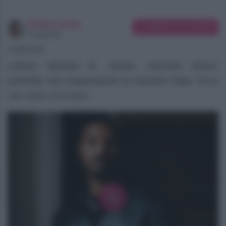
Chiara Longo
Suggerisci una modifica
Copywriter
10/08/2026
L’attore Michael B. Jordan, secondo alcuni,
potrebbe star frequentando la cantante Raye. Ecco
che cosa c’è di vero.