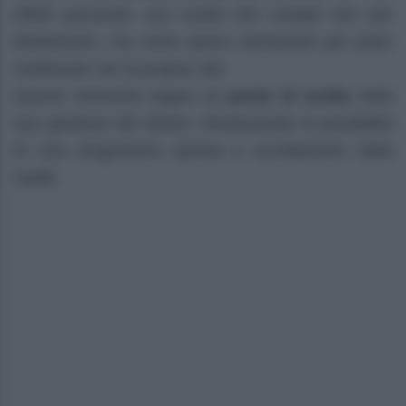
effetti personali, una scelta che compie non per
dimenticare, ma come passo necessario per poter
continuare con la propria vita.
Questo momento segna un
punto di svolta
nella
sua gestione del dolore, introducendo la possibilità
di una progressiva ripresa e accettazione della
realtà.