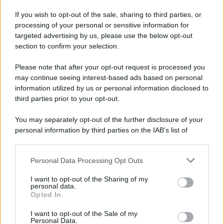
tenere la sua
vita privata lontana dai riflettori
,
If you wish to opt-out of the sale, sharing to third parties, or
stavolta, pare non abbia nascosto una
certa
processing of your personal or sensitive information for
sintonia con la popstar
. Anzi, al contrario,
targeted advertising by us, please use the below opt-out
entrambi sono sembrati
molto affiatati
durante la
section to confirm your selection.
loro gita, alimentando le speculazioni su un
Please note that after your opt-out request is processed you
possibile flirt
.
may continue seeing interest-based ads based on personal
information utilized by us or personal information disclosed to
third parties prior to your opt-out.
Così, per l’appunto, proprio
un anno dopo le voci
di una relazione tra
Raye
e
Lewis Hamilton
, ora
You may separately opt-out of the further disclosure of your
fidanzato con
Kim Kardashian
, l’attenzione della
personal information by third parties on the IAB’s list of
downstream participants.
cronaca rosa
internazionale si è spostata su
Jordan
, che, peraltro, è anche un grande amico del
Personal Data Processing Opt Outs
This information may also be disclosed by us to third parties
on the IAB’s List of Downstream Participants that may further
campione di F1
.
I want to opt-out of the Sharing of my
disclose it to other third parties.
personal data.
Opted In
I
due
, al momento, ufficialmente
single
, sono stati
Please note that this website/app uses one or more Google
services and may gather and store information including but
fotografati insieme
, senza preoccuparsi degli
I want to opt-out of the Sale of my
Personal Data.
not limited to your visit or usage behaviour. You may click to