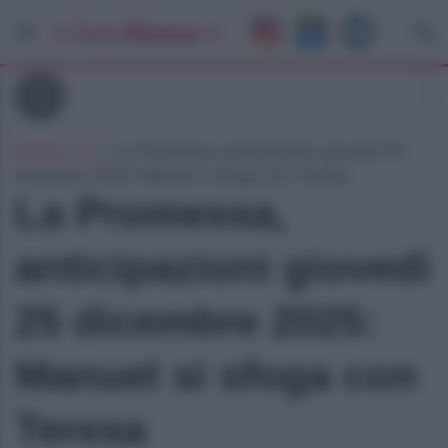
Tv
Home
»
Tv
»
La Promessa, anticipazioni giovedì 25
dicembre 2025: Manuel si sfoga con Teresa
La Promessa,
anticipazioni giovedì
25 dicembre 2025:
Manuel si sfoga con
Teresa