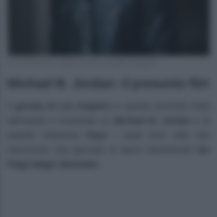
Foto Michael B. Jordan profilo ufficiale Instagram
Michael B. Jordan: il presunto flirt
Il
gossip di Los Angeles
in questa seconda metà
dell’estate è incentrato su
Michael B. Jordan
e la
popstar britannica
Raye
, i quali sono stati visti
trascorrere una giornata al parco divertimenti
Six
Flags Magic Mountain
.