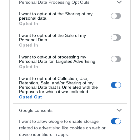
Personal Data Processing Opt Outs
This information may also be disclosed by us to third parties
on the IAB’s List of Downstream Participants that may further
I want to opt-out of the Sharing of my
disclose it to other third parties.
personal data.
Opted In
Please note that this website/app uses one or more Google
services and may gather and store information including but
I want to opt-out of the Sale of my
Personal Data.
not limited to your visit or usage behaviour. You may click to
Opted In
grant or deny consent to Google and its third-party tags to
use your data for below specified purposes in below Google
I want to opt-out of processing my
consent section.
Personal Data for Targeted Advertising.
Opted In
I want to opt-out of Collection, Use,
Retention, Sale, and/or Sharing of my
Personal Data that Is Unrelated with the
Purposes for which it was collected.
Opted Out
Google consents
I want to allow Google to enable storage
related to advertising like cookies on web or
device identifiers in apps.