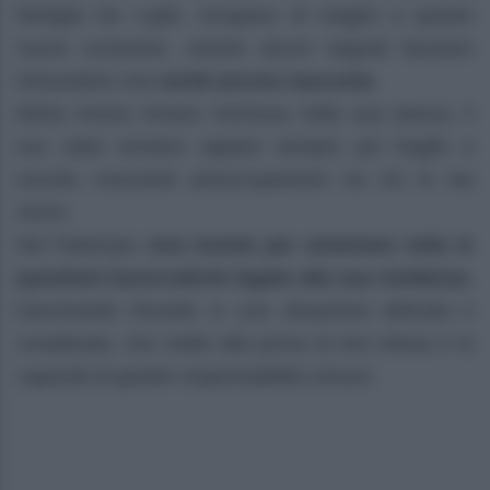
famiglia De Luján, incapace di reagire a questo
nuovo scossone, mentre alcuni segnali lasciano
intravedere una
verità ancora nascosta.
Maria invece rimane rinchiusa nella sua stanza, il
suo stato emotivo appare sempre più fragile e
suscita crescente preoccupazione tra chi le sta
vicino.
Nel frattempo
Ana insiste per sistemare tutte le
questioni burocratiche legate alla sua residenza
,
trascinando Ricardo in una situazione delicata e
complicata, che mette alla prova la loro intesa e la
capacità di gestire responsabilità comuni.