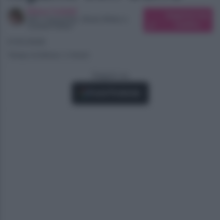
Elena Carletti
Suggerisci una
SEO Copywriter, Ghost Writer e
modifica
Content Editor
07/01/2026
Tempo di lettura: 2 minuti
Seguici su
Fonti Preferite