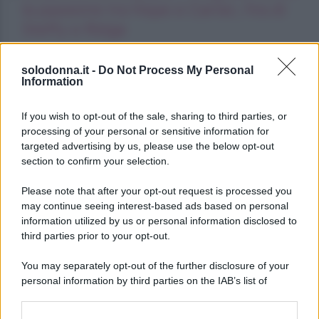
la passione tra Hope e Carter, l’ira di
Steffy e Ridge
Lindsay Lohan, icona anni Duemila,
solodonna.it -
Do Not Process My Personal
che fine ha fatto
Information
Kimi Antonelli avvistato con una nuova
If you wish to opt-out of the sale, sharing to third parties, or
ragazza, cosa sappiamo
processing of your personal or sensitive information for
targeted advertising by us, please use the below opt-out
section to confirm your selection.
Please note that after your opt-out request is processed you
may continue seeing interest-based ads based on personal
information utilized by us or personal information disclosed to
third parties prior to your opt-out.
You may separately opt-out of the further disclosure of your
personal information by third parties on the IAB’s list of
downstream participants.