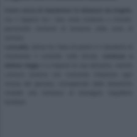
Curro cerca di mantenere le distanze da Angela
,
ma il legame tra i due resta evidente e irrisolto,
generando momenti di tensione nella zona di
servizio.
Leocadia
, divisa tra l’idea di partire e il desiderio di
mantenere il controllo sulla tenuta,
continua a
dettare legge
e a imporre le sue decisioni, mentre
Lorenzo osserva con crescente irritazione ogni
mossa del giovane, consapevole delle dinamiche
instabili che rischiano di travolgere l’equilibrio
familiare.