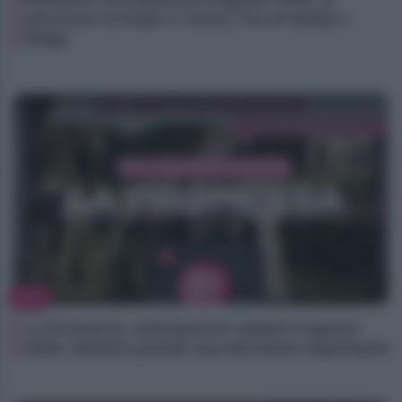
passione tra Hope e Carter, l’ira di Steffy e
Ridge
TV
La Promessa, anticipazioni sabato 8 agosto
2026: Adriano prende una decisione importante