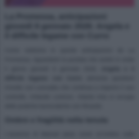
La Promessa, anticipazioni
giovedì 8 gennaio 2026: Angela e
il difficile legame con Curro
Come vedremo in queste anticipazioni de La
Promessa, riguardanti la puntata che andrà in onda
il giorno giovedì 8 gennaio 2026,
Angela e il
difficile legame con Curro
alimenta questioni
irrisolte con Leocadia che continua a imporre il suo
controllo, irritando Lorenzo. Intanto Ana si occupa
delle pratiche burocratiche con Ricardo.
Ombre e fragilità nella tenuta
L’assenza di Manuel pesa come un’ombra sulla