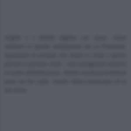
Angela e il difficile legame con Curro. Come
vedremo in queste anticipazioni de La Promessa,
riguardanti la puntata che andrà in onda il giorno
giovedì 8 gennaio 2026, i due protagonisti saranno
al centro dell’attenzione. Intanto l’assenza di Manuel
pesa sui De Luján, mentre Maria preoccupa chi le
sta vicino.