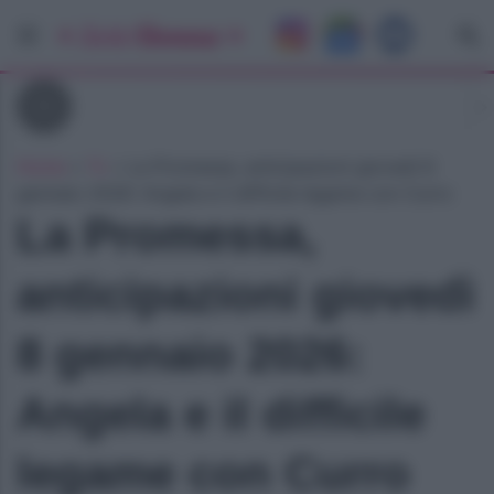
Tv
Home
»
Tv
»
La Promessa, anticipazioni giovedì 8
gennaio 2026: Angela e il difficile legame con Curro
La Promessa,
anticipazioni giovedì
8 gennaio 2026:
Angela e il difficile
legame con Curro