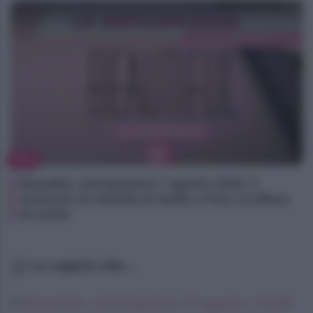
TV
Beautiful, anticipazioni 7 agosto 2026: il
momento di intimità di Steffy e Finn, la difesa
di Carter
Lo sapevi che...
Beautiful, anticipazioni 8 agosto 2026: