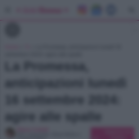
Tv
Home
»
Tv
»
La Promessa, anticipazioni lunedì 16
settembre 2024: agire alle spalle
La Promessa,
anticipazioni lunedì
16 settembre 2024:
agire alle spalle
Elena Carletti
Suggerisci una
SEO Copywriter, Ghost Writer e
modifica
Content Editor