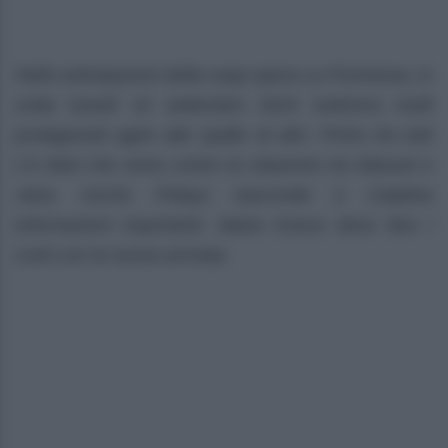
Nelle anticipazioni della soap opera La Promessa, in
onda lunedì 16 settembre 2024 vedremo molti
protagonisti agire alle spalle di altri. Primo fra tutti
c’è Abel che rema contro la relazione tra Manuel e
Jana. Anche Pelayo nasconde a Catalina
informazioni importanti. Maria invece deve fare i
conti con la nuova arrivata.