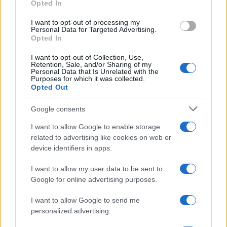
Opted In
grant or deny consent to Google and its third-party tags to
use your data for below specified purposes in below Google
I want to opt-out of processing my
consent section.
Personal Data for Targeted Advertising.
Opted In
I want to opt-out of Collection, Use,
Retention, Sale, and/or Sharing of my
Personal Data that Is Unrelated with the
Purposes for which it was collected.
Opted Out
Google consents
I want to allow Google to enable storage
related to advertising like cookies on web or
device identifiers in apps.
Seguici su Google News
I want to allow my user data to be sent to
Google for online advertising purposes.
I want to allow Google to send me
personalized advertising.