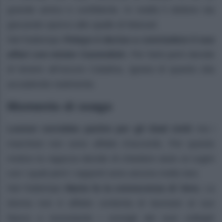
grande amico e confidente. In realtà il dottore sta
giocando sporco alle spalle di Manuel.
Nel frattempo
Pelayo è deciso a concludere il suo
affari con mister Cavendish
. Per farlo però decide
di tenere all’oscuro Catalina, ignara di quanto stia
accadendo realmente.
Momento di svago
Leonor vorrebbe partire per gli Stati Uniti
ma i
marchesi non sono affatto d’accordo. Per questo
motivo la ragazza decide di chiedere aiuto ai cugini
con i quali però i rapporti sono ancora molto tesi.
Nel frattempo
Maria fa la conoscenza di Vera
. La
donna non è affatto contenta di lavorare al suo
fianco e nonostante i consigli dei suoi colleghi