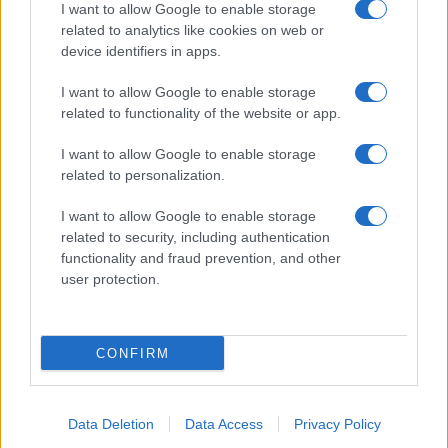
I want to allow Google to enable storage
related to analytics like cookies on web or
device identifiers in apps.
CHI SIAMO
REDAZIONE
CONTATTI
I want to allow Google to enable storage
related to functionality of the website or app.
© 2026 - SOLODONNA - P.IVA 04827280654 - TESTATA REGISTRATA AL
TRIBUNALE DI NOCERA INFERIORE N. 6/2020 - RG N. 1338/2020
I want to allow Google to enable storage
ISCRIZIONE AL ROC N. 35792 – ISCRITTA ALL’ANSO (ASSOCIAZIONE
related to personalization.
NAZIONALE STAMPA ONLINE)
I want to allow Google to enable storage
Privacy e Notifiche
related to security, including authentication
functionality and fraud prevention, and other
Preferenze privacy
user protection.
Mappa del sito
CONFIRM
Data Deletion
Data Access
Privacy Policy