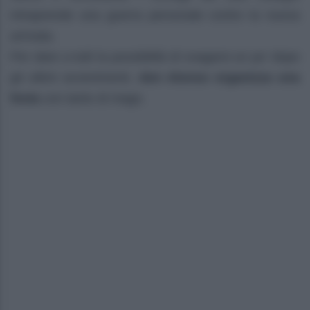
intraprende una guerra personale contro la nuova
arrivata.
Per dare a tutti la possibilità di svagarsi un po’ dopo
gli ultimi avvenimenti,
don Alonso organizza una
festa
con tanto di mago.