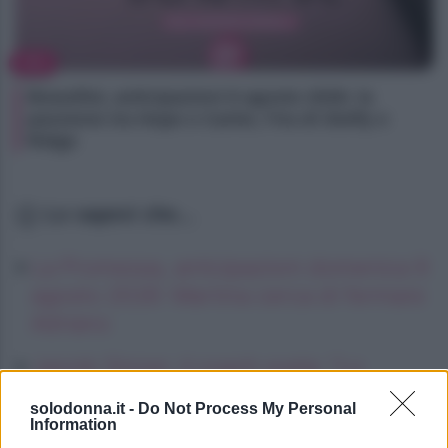
TV
Beautiful, anticipazioni 8 agosto 2026: la
passione tra Hope e Carter, l’ira di Steffy e
Ridge
Lo sapevi che...
La Promessa, anticipazioni domenica 9
agosto 2026: Martina cerca di fermare
Adriano
Jannik Sinner, il coach svela: “Lo
caccerebbero da Las Vegas”
solodonna.it -
Do Not Process My Personal
Information
Un Posto al Sole va in pausa: stop dal