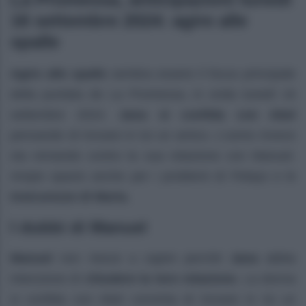
16 settembre 2024: agire alle
spalle
Agire alle spalle
sembra essere il focus principale
della puntata de La Promessa, in onda lunedì 16
settembre 2024.
Jana si confida con Abel
pensando di trovare in lui un amico. L’uomo invece
sta remando contro la sua relazione con Manuel.
Ampio spazio anche per i problemi di Pelayo e le
insicurezze di Maria.
I dubbi di Manuel
Manuel
non riesce a capire perché
Jana
abbia
intenzione di
chiudere la loro relazione.
La donna
si confida con Abel convinta di trovare in lui un