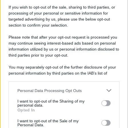
10 agosto, ecco quando tornano le
If you wish to opt-out of the sale, sharing to third parties, or
nuove puntate su Rai 3
processing of your personal or sensitive information for
targeted advertising by us, please use the below opt-out
section to confirm your selection.
Please note that after your opt-out request is processed you
may continue seeing interest-based ads based on personal
information utilized by us or personal information disclosed to
third parties prior to your opt-out.
You may separately opt-out of the further disclosure of your
personal information by third parties on the IAB’s list of
downstream participants.
Personal Data Processing Opt Outs
This information may also be disclosed by us to third parties
on the IAB’s List of Downstream Participants that may further
I want to opt-out of the Sharing of my
disclose it to other third parties.
personal data.
Opted In
Please note that this website/app uses one or more Google
services and may gather and store information including but
I want to opt-out of the Sale of my
Personal Data.
not limited to your visit or usage behaviour. You may click to