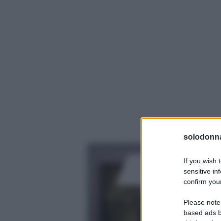
solodonna
If you wish 
sensitive in
confirm your
Please note
based ads b