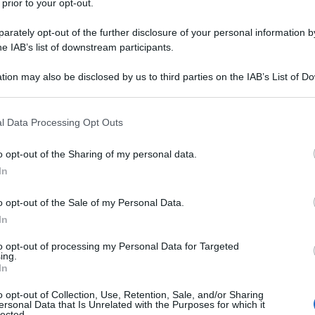
 prior to your opt-out.
rately opt-out of the further disclosure of your personal information by
he IAB’s list of downstream participants.
tion may also be disclosed by us to third parties on the IAB’s List of 
 that may further disclose it to other third parties.
 that this website/app uses one or more Google services and may gath
l Data Processing Opt Outs
TV
including but not limited to your visit or usage behaviour. You may click 
 to Google and its third-party tags to use your data for below specifi
La
o opt-out of the Sharing of my personal data.
ogle consent section.
da
In
Pet
o opt-out of the Sale of my Personal Data.
mo
In
to opt-out of processing my Personal Data for Targeted
L
ing.
In
Or
o opt-out of Collection, Use, Retention, Sale, and/or Sharing
ersonal Data that Is Unrelated with the Purposes for which it
d
lected.