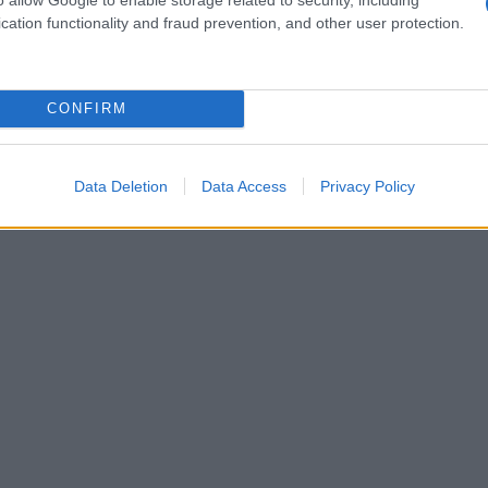
da che parte stare. La donna si trova infatti in
cation functionality and fraud prevention, and other user protection.
tanto proteggere sua figlia.
rtata
riguardo la gravidanza e si confida con
re molto felice per lei. Pelayo però non sembra
CONFIRM
questo possa rovinare la loro relazione.
Data Deletion
Data Access
Privacy Policy