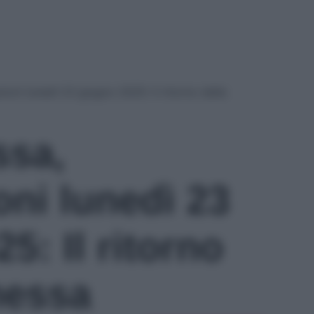
ioni lunedì 23 giugno 2025: Il ritorno della
ssa,
oni lunedì 23
5: Il ritorno
hessa