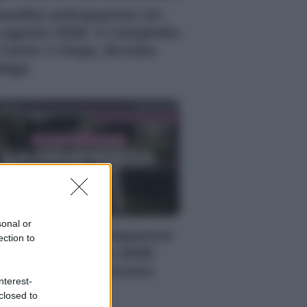
autiful anticipazioni 10–
 agosto 2026: il complotto
 Carter e Hope, Brooke
daga
sonal or
 Promessa, anticipazioni
ection to
menica 9 agosto 2026:
rtina cerca di fermare
nterest-
riano
closed to