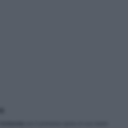
a
e furibonda
con il promesso sposo di sua madre