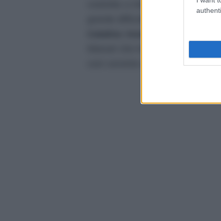
costretta a intervenire ma non sa 
authenti
grande difficoltà perché vorrebbe 
Catalina invece è molto sconfo
Manuel che invece le dice di esse
così convinto e Catalina teme che 