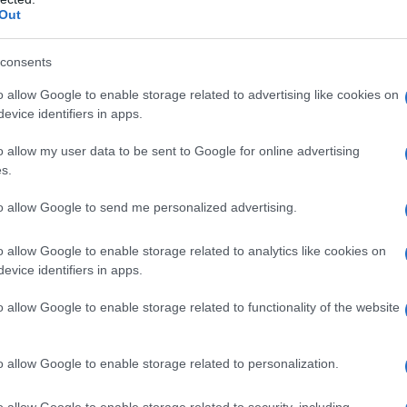
Out
Or
d
consents
Or
o allow Google to enable storage related to advertising like cookies on
icipazioni lunedì 23
evice identifiers in apps.
d
ritorno della duchessa
o allow my user data to be sent to Google for online advertising
s.
messa, riguardanti la puntata che andrà in onda
to allow Google to send me personalized advertising.
, vedremo
il ritorno della duchessa, madre di
io tra Martina e Curro. La marchesina è molto
o allow Google to enable storage related to analytics like cookies on
evice identifiers in apps.
e nascosto la verità riguardo il suo passato.
o allow Google to enable storage related to functionality of the website
rtina e il conte De Ayala
 sua madre non riescono proprio ad andare
o allow Google to enable storage related to personalization.
a
l’ennesima lite tra di loro
. Margherita si trova
o allow Google to enable storage related to security, including