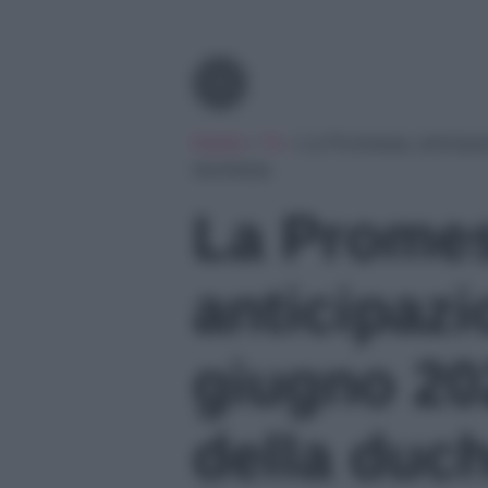
Tv
Home
»
Tv
»
La Promessa, anticipaz
duchessa
La Prome
anticipazi
giugno 202
della duc