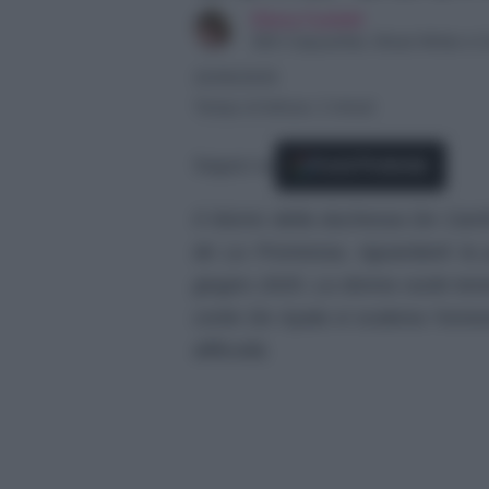
Elena Carletti
SEO Copywriter, Ghost Writer e C
22/06/2025
Tempo di lettura: 2 minuti
Seguici su
Fonti Preferite
Il ritorno della duchessa De Carril
de La Promessa, riguardanti la 
giugno 2025. La donna vuole tener
conte De Ayala si scatena l’ennes
difficoltà.