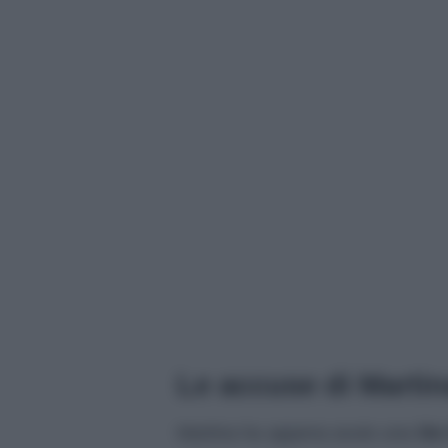
Le accuse di Martin
Martina ha appena avuto una
lit