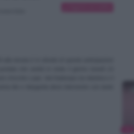
Suggerisci una modifica
ontent Editor
l alla tenuta è lo sfondo di queste anticipazioni
puntata che andrà in onda il giorno lunedì 23
e d’occhio Lope. Nel frattempo tra Martina e il
ima lite e Margarita deve intervenire con tante
TV