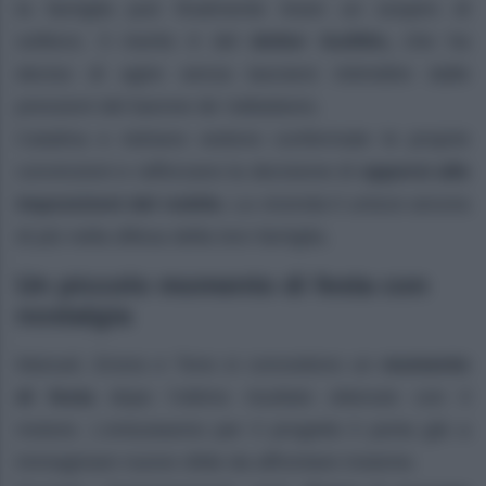
la famiglia può finalmente tirare un sospiro di
sollievo. Il merito è del
dottor Guillén,
che ha
deciso di agire senza lasciarsi intimidire dalle
pressioni del barone de Valladares.
Catalina e Adriano vedono confermate le proprie
convinzioni e rafforzano la decisione di
opporsi alle
imposizioni del nobile.
La vicenda li unisce ancora
di più nella difesa della loro famiglia.
Un piccolo momento di festa con
nostalgia
Manuel, Enora e Tono si concedono un
momento
di festa
dopo l’ottimo risultato ottenuto con il
motore. L’entusiasmo per il progetto li porta già a
immaginare nuove sfide da affrontare insieme.