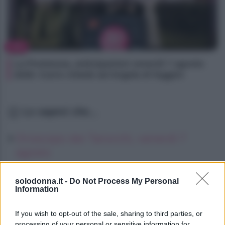
TV
La Promessa, anticipazioni venerdì 7 agosto
2026: Curro chiede ad Angela di fuggire
Lo sapevi che...
Oroscopo dei Tarocchi, venerdì 7
agosto
Oroscopo dei Tarocchi, venerdì 7
solodonna.it -
Do Not Process My Personal
agosto
Information
Oroscopo dei Tarocchi, venerdì 7
If you wish to opt-out of the sale, sharing to third parties, or
agosto
processing of your personal or sensitive information for