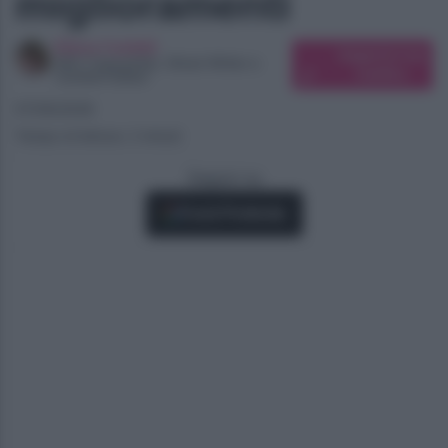
miglioramenti
Elena Carletti
Suggerisci una
SEO Copywriter, Ghost Writer e
modifica
Content Editor
07/06/2026
Tempo di lettura: 2 minuti
Seguici su
Fonti Preferite