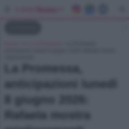
La Promessa
Home
»
Tv
»
La Promessa
»
La Promessa,
anticipazioni lunedì 8 giugno 2026: Rafaela mostra
miglioramenti
La Promessa,
anticipazioni lunedì
8 giugno 2026:
Rafaela mostra