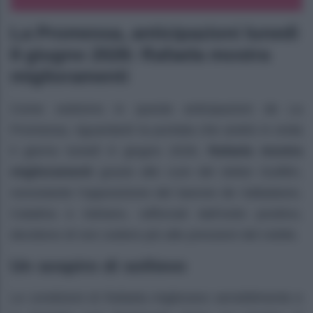
La Promessa, anticipazioni lunedì
8 giugno 2026: Rafaela mostra
miglioramenti
Come vedremo in queste anticipazioni de La
Promessa, riguardanti la puntata che andrà in onda
il giorno lunedì 8 giugno 2026,
Rafaela mostra
miglioramenti
grazie alle cure del dottor Guillén,
nonostante l’opposizione del barone de Valladares.
Catalina e Adriano, rafforzati dall’esito positivo,
decidono di non cedere più alle pressioni del nobile.
Un sospiro di sollievo
Le condizioni di Rafaela migliorano sensibilmente e