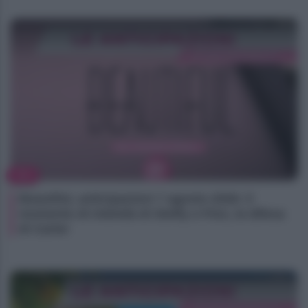
TV
Beautiful, anticipazioni 7 agosto 2026: il
momento di intimità di Steffy e Finn, la difesa
di Carter