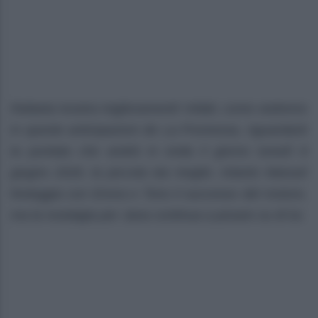
Rafaela mostra miglioramenti! Infatti, come vedremo
in queste anticipazioni de La Promessa, riguardanti
la puntata che andrà in onda il giorno lunedì 8
giugno 2026, la piccola sta meglio. Intanto Manuel
festeggia con Enora e Tono il successo del motore,
ma la nostalgia per Jana continua a pesare su di lui.