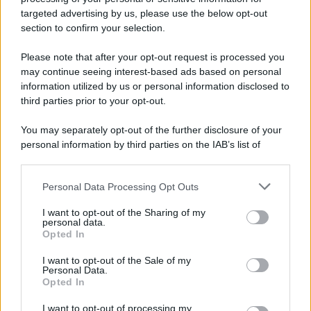
targeted advertising by us, please use the below opt-out
section to confirm your selection.
Please note that after your opt-out request is processed you
may continue seeing interest-based ads based on personal
information utilized by us or personal information disclosed to
third parties prior to your opt-out.
You may separately opt-out of the further disclosure of your
personal information by third parties on the IAB’s list of
downstream participants.
Personal Data Processing Opt Outs
This information may also be disclosed by us to third parties
on the IAB’s List of Downstream Participants that may further
I want to opt-out of the Sharing of my
disclose it to other third parties.
personal data.
Opted In
Please note that this website/app uses one or more Google
services and may gather and store information including but
I want to opt-out of the Sale of my
Personal Data.
not limited to your visit or usage behaviour. You may click to
Opted In
grant or deny consent to Google and its third-party tags to
use your data for below specified purposes in below Google
I want to opt-out of processing my