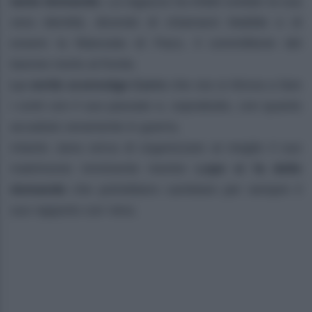
tante domande.
La ragazza ha infatti svelato la sua
vera identità, dicendo di chiamarsi Matilde e di
essere la fidanzata di Paco, il commilitone del
barone morto al fronte.
La verità sconvolge Curro
che ora si ritrova a fare
i conti con il suo passato e, soprattutto, con quanto
accaduto veramente in guerra.
Intanto Jana cerca di organizzare al meglio il suo
matrimonio imminente mentre
Lope si fa delle
domande
che potrebbero cambiare per sempre il
suo rapporto con Vera.