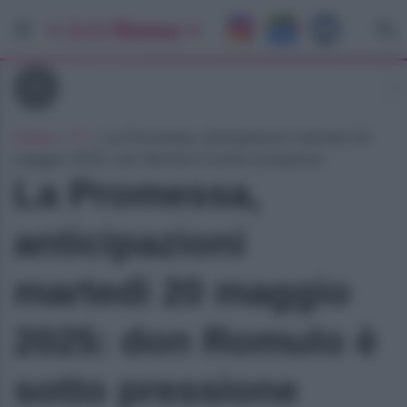
Tv
Home
»
Tv
»
La Promessa, anticipazioni martedì 20
maggio 2025: don Romulo è sotto pressione
La Promessa,
anticipazioni
martedì 20 maggio
2025: don Romulo è
sotto pressione