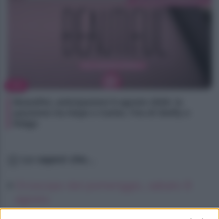
TV
Beautiful, anticipazioni 8 agosto 2026: la
passione tra Hope e Carter, l’ira di Steffy e
Ridge
Lo sapevi che...
Oroscopo del pomeriggio, sabato 8
agosto