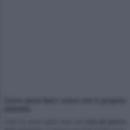
Curro deve fare i conti con il proprio
passato
Curro ha ormai capito come mai
Julia gli poneva