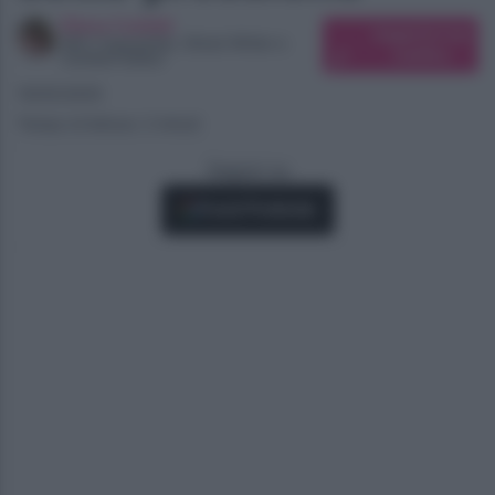
Elena Carletti
Suggerisci una
SEO Copywriter, Ghost Writer e
modifica
Content Editor
19/05/2025
Tempo di lettura: 2 minuti
Seguici su
Fonti Preferite