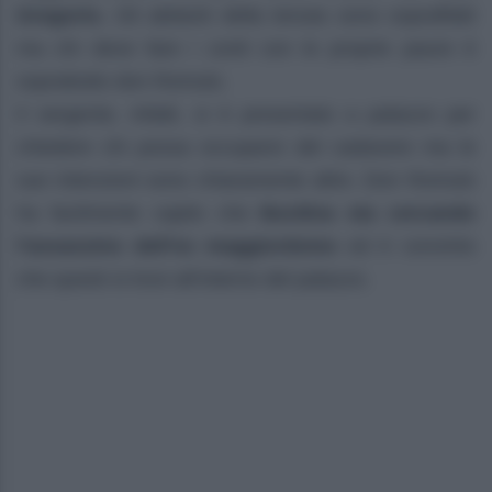
Gregorio.
Gli abitanti della tenuta sono sopraffatti
ma chi deve fare i conti con le proprie paure è
soprattutto don Romulo.
Il sergente, infatti, si è presentato a palazzo per
chiedere chi possa occuparsi del cadavere ma le
sue intenzioni sono chiaramente altre. Don Romulo
ha facilmente capito che
Burdina sta cercando
l’assassino dell’ex maggiordomo
ed è convinto
che questi si trovi all’interno del palazzo.