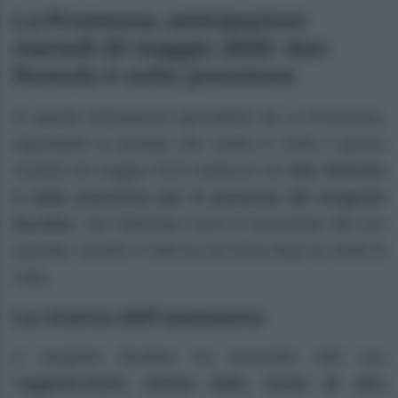
La Promessa, anticipazioni
martedì 20 maggio 2025: don
Romulo è sotto pressione
In queste anticipazioni giornaliere de La Promessa,
riguardanti la puntata che andrà in onda il giorno
martedì 20 maggio 2025 vedremo che
don Romulo
è sotto pressione per la presenza del sergente
Burdina
. Nel frattempo Curro è tormentato dal suo
passato, tornato in tutta la sua forza dopo la verità di
Julia.
La ricerca dell’assassino
Il sergente Burdina ha sconvolto tutti con
l’
agghiacciante notizia della morte di don