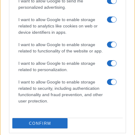
I want to allow Google to send me
personalized advertising.
I want to allow Google to enable storage
related to analytics like cookies on web or
device identifiers in apps.
CHI SIAMO
REDAZIONE
CONTATTI
I want to allow Google to enable storage
related to functionality of the website or app.
© 2026 - SOLODONNA - P.IVA 04827280654 - TESTATA REGISTRATA AL
TRIBUNALE DI NOCERA INFERIORE N. 6/2020 - RG N. 1338/2020
I want to allow Google to enable storage
ISCRIZIONE AL ROC N. 35792 – ISCRITTA ALL’ANSO (ASSOCIAZIONE
related to personalization.
NAZIONALE STAMPA ONLINE)
I want to allow Google to enable storage
Privacy e Notifiche
related to security, including authentication
functionality and fraud prevention, and other
Preferenze privacy
user protection.
Mappa del sito
CONFIRM