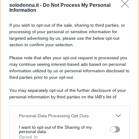
Oroscopo del pomeriggio, sabato 8
solodonna.it -
Do Not Process My Personal
agosto
Information
Oroscopo del pomeriggio, sabato 8
If you wish to opt-out of the sale, sharing to third parties, or
agosto
processing of your personal or sensitive information for
targeted advertising by us, please use the below opt-out
section to confirm your selection.
Please note that after your opt-out request is processed you
may continue seeing interest-based ads based on personal
information utilized by us or personal information disclosed to
third parties prior to your opt-out.
You may separately opt-out of the further disclosure of your
personal information by third parties on the IAB’s list of
downstream participants.
Personal Data Processing Opt Outs
This information may also be disclosed by us to third parties
on the IAB’s List of Downstream Participants that may further
I want to opt-out of the Sharing of my
disclose it to other third parties.
personal data.
Opted In