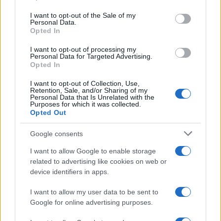
Please note that this website/app uses one or more Google
services and may gather and store information including but
I want to opt-out of the Sale of my
Personal Data.
not limited to your visit or usage behaviour. You may click to
Opted In
grant or deny consent to Google and its third-party tags to
use your data for below specified purposes in below Google
I want to opt-out of processing my
consent section.
Personal Data for Targeted Advertising.
Opted In
I want to opt-out of Collection, Use,
Retention, Sale, and/or Sharing of my
Personal Data that Is Unrelated with the
Purposes for which it was collected.
Opted Out
Google consents
I want to allow Google to enable storage
related to advertising like cookies on web or
device identifiers in apps.
Seguici su Google News
I want to allow my user data to be sent to
Google for online advertising purposes.