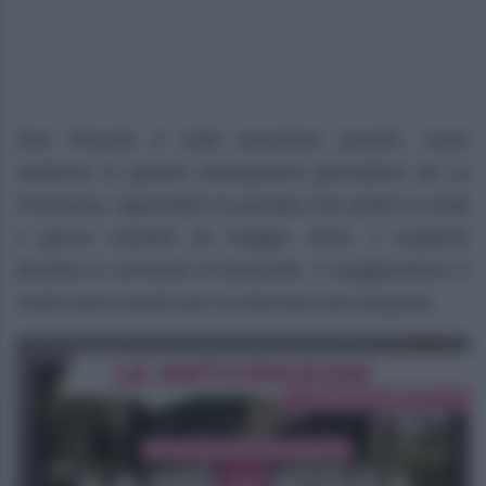
Don Romulo è sotto pressione perché, come
vedremo in queste anticipazioni giornaliere de La
Promessa, riguardanti la puntata che andrà in onda
il giorno martedì 20 maggio 2025, il sergente
Burdina lo tormenta di domande. Il maggiordomo è
molto preoccupato per le intenzioni del sergente.