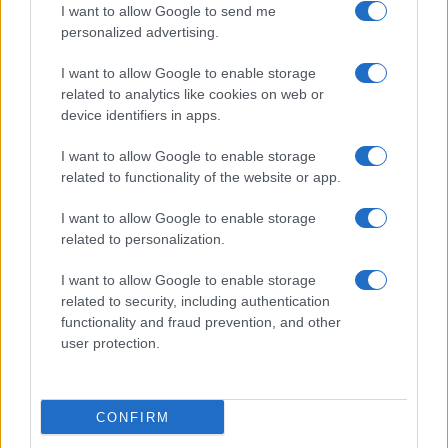
I want to allow Google to send me
personalized advertising.
I want to allow Google to enable storage
related to analytics like cookies on web or
device identifiers in apps.
CHI SIAMO
REDAZIONE
CONTATTI
I want to allow Google to enable storage
related to functionality of the website or app.
© 2026 - SOLODONNA - P.IVA 04827280654 - TESTATA REGISTRATA AL
TRIBUNALE DI NOCERA INFERIORE N. 6/2020 - RG N. 1338/2020
I want to allow Google to enable storage
ISCRIZIONE AL ROC N. 35792 – ISCRITTA ALL’ANSO (ASSOCIAZIONE
related to personalization.
NAZIONALE STAMPA ONLINE)
I want to allow Google to enable storage
Privacy e Notifiche
related to security, including authentication
functionality and fraud prevention, and other
Preferenze privacy
user protection.
Mappa del sito
CONFIRM