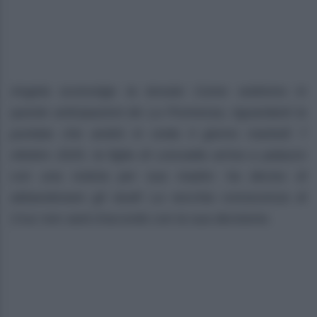
Angela sconvolge la tenuta! Come vedremo in
queste anticipazioni de La Promessa, riguardanti la
puntata che andrà in onda il giorno martedì 7
ottobre 2025, la figlia di Leocadia arriva a palazzo
con una notizia per sua madre: ha deciso di
abbandonare gli studi! La vecchia conoscenza di
Cruz non sarà d’accordo con la sua decisione.