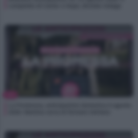
complotto di Carter e Hope, Brooke indaga
TV
La Promessa, anticipazioni domenica 9 agosto
2026: Martina cerca di fermare Adriano