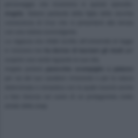
personaggio che troveremo in questo episodio:
Angela
. Stiamo parlando della figlia della vecchia
conoscenza di Cruz che si presenterà alla tenuta
con una notizia sconvolgente.
La ragazza era infatti iscritta all’Università di legge
in Svizzera ma
ha deciso di lasciare gli studi
per
scoprire una verità riguardo la sua vita.
Angela porterà
parecchio scompiglio a palazzo
per via del suo carattere irriverente e per la natura
determinata e romantica con la quale riuscirà anche
a fare breccia sul cuore di un protagonista molto
amato della soap.