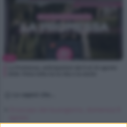
TV
La Promessa, anticipazioni dal 9 al 15 agosto
2026: Petra lotta tra la vita e la morte
Lo sapevi che...
Oroscopo del buongiorno, domenica 9
agosto