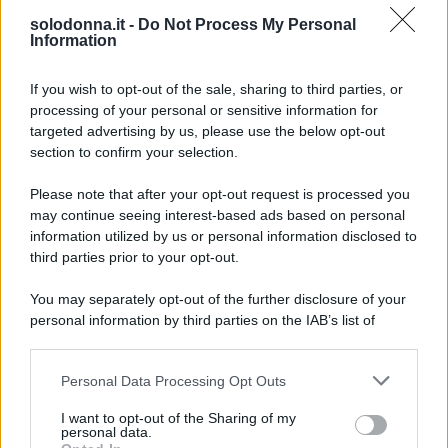
Oroscopo del buongiorno, domenica 9
solodonna.it -
Do Not Process My Personal
agosto
Information
Oroscopo del buongiorno, domenica 9
If you wish to opt-out of the sale, sharing to third parties, or
agosto
processing of your personal or sensitive information for
targeted advertising by us, please use the below opt-out
section to confirm your selection.
Please note that after your opt-out request is processed you
may continue seeing interest-based ads based on personal
information utilized by us or personal information disclosed to
third parties prior to your opt-out.
You may separately opt-out of the further disclosure of your
personal information by third parties on the IAB’s list of
downstream participants.
Personal Data Processing Opt Outs
This information may also be disclosed by us to third parties
on the IAB’s List of Downstream Participants that may further
I want to opt-out of the Sharing of my
disclose it to other third parties.
personal data.