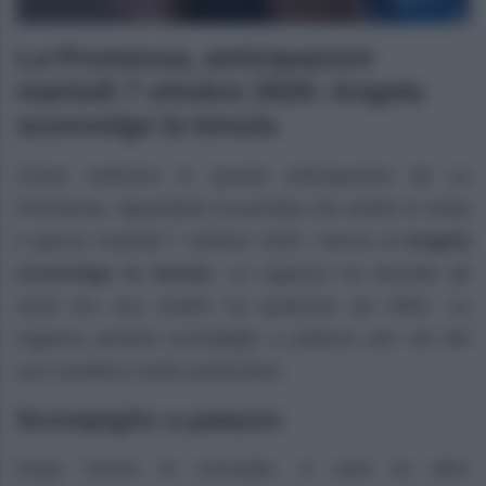
La Promessa, anticipazioni
martedì 7 ottobre 2025: Angela
sconvolge la tenuta
Come vedremo in queste anticipazioni de La
Promessa, riguardanti la puntata che andrà in onda
il giorno martedì 7 ottobre 2025, l’arrivo di
Angela
sconvolge la tenuta
. La ragazza ha lasciato gli
studi ma sua madre ha qualcosa da ridire. La
ragazza porterà scompiglio a palazzo per via del
suo carattere molto particolare.
Scompiglio a palazzo
Dopo l’arrivo di Leocadia, ci sarà un altro