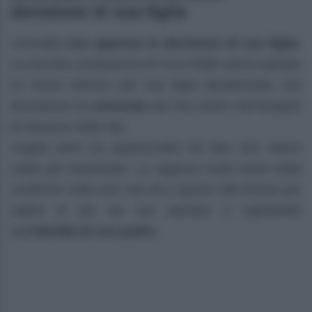
decisione di sua figlia
Leocadia
non approva la decisione di sua figlia
.
La vecchia conoscenza di Cruz infatti aveva sperato
un futuro diverso per sua figlia desiderando che
diventasse un
avvocato
per non avere mai bisogno
di nessuno nella vita.
Angela però ha qualcos’altro da fare che ritiene
molto più importante. La ragazza vuole avere delle
conferme nella sua vita ed è giunta alla tenuta per
capire di più sul suo passato e soprattutto
sull’
identità di suo padre.