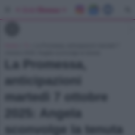
Tv
Home
»
Tv
»
La Promessa, anticipazioni martedì 7
ottobre 2025: Angela sconvolge la tenuta
La Promessa,
anticipazioni
martedì 7 ottobre
2025: Angela
sconvolge la tenuta