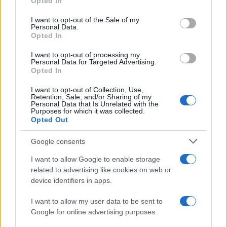
Opted In
Please note that this website/app uses one or more Google
services and may gather and store information including but
I want to opt-out of the Sale of my
Personal Data.
not limited to your visit or usage behaviour. You may click to
Opted In
grant or deny consent to Google and its third-party tags to
use your data for below specified purposes in below Google
I want to opt-out of processing my
consent section.
Personal Data for Targeted Advertising.
Opted In
I want to opt-out of Collection, Use,
Retention, Sale, and/or Sharing of my
Personal Data that Is Unrelated with the
Purposes for which it was collected.
Opted Out
Google consents
I want to allow Google to enable storage
related to advertising like cookies on web or
device identifiers in apps.
Seguici su Google News
I want to allow my user data to be sent to
Google for online advertising purposes.