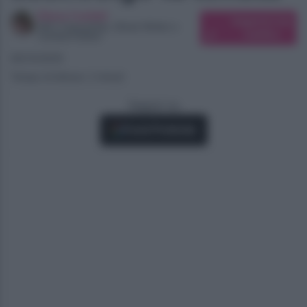
Elena Carletti
Suggerisci una
SEO Copywriter, Ghost Writer e
modifica
Content Editor
06/10/2025
Tempo di lettura: 2 minuti
Seguici su
Fonti Preferite