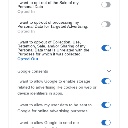
services and may gather and store information including but
I want to opt-out of the Sale of my
Personal Data.
not limited to your visit or usage behaviour. You may click to
Opted In
grant or deny consent to Google and its third-party tags to
use your data for below specified purposes in below Google
I want to opt-out of processing my
consent section.
Personal Data for Targeted Advertising.
Opted In
I want to opt-out of Collection, Use,
Retention, Sale, and/or Sharing of my
Personal Data that Is Unrelated with the
Purposes for which it was collected.
Opted Out
Google consents
I want to allow Google to enable storage
related to advertising like cookies on web or
device identifiers in apps.
Seguici su Google News
I want to allow my user data to be sent to
Google for online advertising purposes.
I want to allow Google to send me