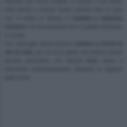
Marcelo non riesce proprio a trovare il suo posto
nella tenuta e nessun lavoro sembra fare al caso
suo. Il marito di Teresa, è
inadatto a qualsiasi
mestiere
e la sua presenza non è gradita nemmeno
in cucina.
Tra i tanti guai riesce anche a
mettere a rischio la
vita di Julia
, per via di un gesto che poteva essere
davvero pericoloso. Per fortuna Maria riesce a
intervenire tempestivamente salvando la ragazza
dalla morte.