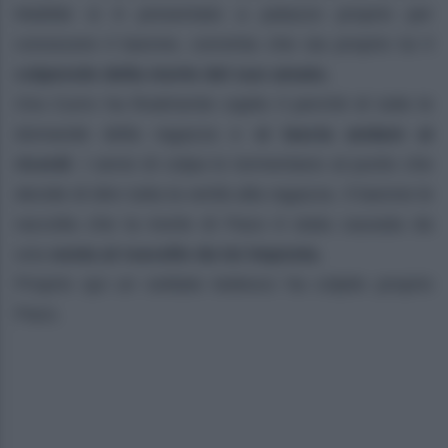
Matilde si è presentato a palazzo proprio per
conoscere il barone, convinta che sia proprio lui il
colpevole della morte del suo amato.
Ora Curro ha finalmente capito il perché di tutte le
domande della ragazza e
si lascia andare ai
ricordi
. I sensi di colpa lo tormentano al punto che
decide di dire tutta la verità alla ragazza. Il barone le
raccolta che la morte di Paco è stata causata da
una
sosta al ruscello da lui imposta.
Proprio qui un soldato tedesco ha colpito proprio
Paco.