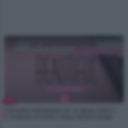
TV
Beautiful anticipazioni 10–15 agosto 2026: il
complotto di Carter e Hope, Brooke indaga