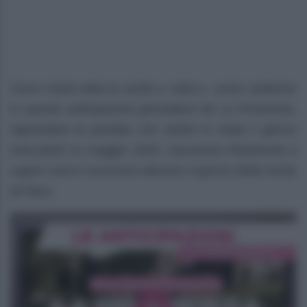
Curro rivela tutta la verità a Julia e, come vedremo
in queste anticipazioni giornaliere de La Promessa,
riguardanti la puntata che andrà in onda il giorno
mercoledì 21 maggio 2025, riusciremo finalmente a
capire cosa è successo davvero il giorno della morte
di Paco.