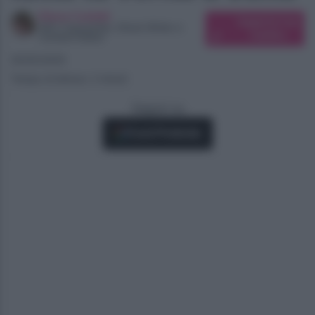
Elena Carletti
Suggerisci una
SEO Copywriter, Ghost Writer e
modifica
Content Editor
20/05/2025
Tempo di lettura: 2 minuti
Seguici su
Fonti Preferite