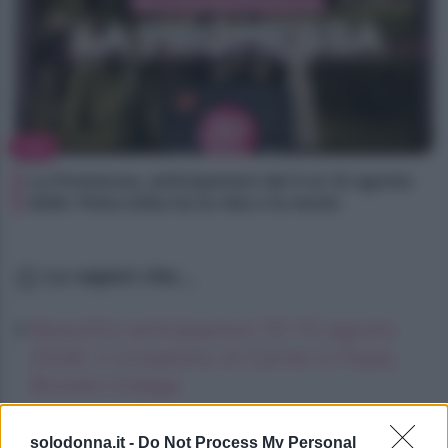
TV
La Promessa, anticipazioni dal 9 al 15 agosto
2026: Petra lotta tra la vita e la morte
Lo sapevi che...
Beautiful anticipazioni 10–15 agosto
2026: il complotto di Carter e Hope,
Brooke indaga
Gianluca Gaetano, la moglie del
solodonna.it -
Do Not Process My Personal