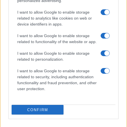
personalized advertising.
I want to allow Google to enable storage
related to analytics like cookies on web or
device identifiers in apps.
CHI SIAMO
REDAZIONE
CONTATTI
I want to allow Google to enable storage
related to functionality of the website or app.
© 2026 - SOLODONNA - P.IVA 04827280654 - TESTATA REGISTRATA AL
TRIBUNALE DI NOCERA INFERIORE N. 6/2020 - RG N. 1338/2020
I want to allow Google to enable storage
ISCRIZIONE AL ROC N. 35792 – ISCRITTA ALL’ANSO (ASSOCIAZIONE
related to personalization.
NAZIONALE STAMPA ONLINE)
I want to allow Google to enable storage
Privacy e Notifiche
related to security, including authentication
functionality and fraud prevention, and other
Preferenze privacy
user protection.
Mappa del sito
CONFIRM