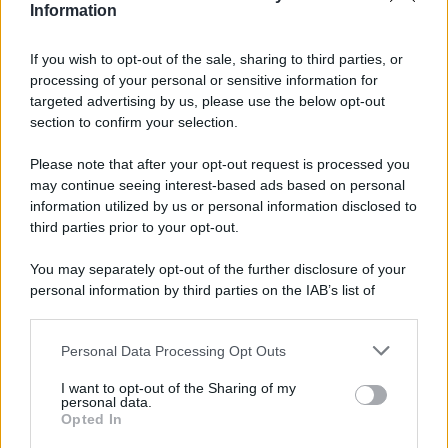
calciatore mamma a tempo pieno
Information
Oroscopo del pomeriggio, sabato 8
If you wish to opt-out of the sale, sharing to third parties, or
agosto
processing of your personal or sensitive information for
targeted advertising by us, please use the below opt-out
section to confirm your selection.
Please note that after your opt-out request is processed you
may continue seeing interest-based ads based on personal
information utilized by us or personal information disclosed to
third parties prior to your opt-out.
You may separately opt-out of the further disclosure of your
personal information by third parties on the IAB’s list of
downstream participants.
Personal Data Processing Opt Outs
This information may also be disclosed by us to third parties
on the IAB’s List of Downstream Participants that may further
I want to opt-out of the Sharing of my
disclose it to other third parties.
personal data.
Opted In
Please note that this website/app uses one or more Google