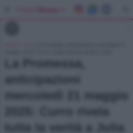
Tv
Home
»
Tv
»
La Promessa, anticipazioni mercoledì 21
maggio 2025: Curro rivela tutta la verità a Julia
La Promessa,
anticipazioni
mercoledì 21 maggio
2025: Curro rivela
tutta la verità a Julia