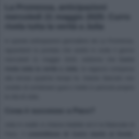
La Promessa, anticipazioni
mercoledì 21 maggio 2025: Curro
rivela tutta la verità a Julia
In queste anticipazioni giornaliere de La Promessa,
riguardanti la puntata che andrà in onda il giorno
mercoledì 21 maggio 2025, vedremo che
Curro
rivela tutta la verità a Julia
, la ragazza comparsa
alla tenuta qualche tempo fa. Intanto Marcelo non
smette di combinare guai e mette in pericolo proprio
la vita di Julia.
Cosa è successo a Paco?
Julia in realtà si chiama Matilde ed è la fidanzata di
Paco, il
commilitone di Curro morto al fronte
.