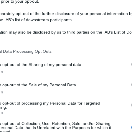
 prior to your opt-out.
rately opt-out of the further disclosure of your personal information by
he IAB’s list of downstream participants.
tion may also be disclosed by us to third parties on the IAB’s List of 
 that may further disclose it to other third parties.
 that this website/app uses one or more Google services and may gath
l Data Processing Opt Outs
TV
including but not limited to your visit or usage behaviour. You may click 
 to Google and its third-party tags to use your data for below specifi
Be
o opt-out of the Sharing of my personal data.
ogle consent section.
ag
In
in
o opt-out of the Sale of my Personal Data.
di
In
to opt-out of processing my Personal Data for Targeted
L
ing.
In
Be
o opt-out of Collection, Use, Retention, Sale, and/or Sharing
ersonal Data that Is Unrelated with the Purposes for which it
ag
lected.