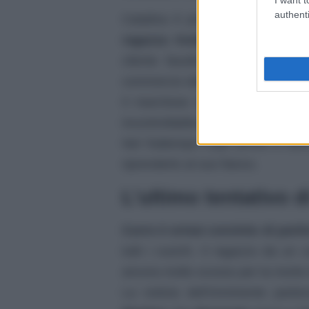
authenti
Catalina è pronta ad affrontare
ragazza rivela davanti a don A
cliente fasullo che ha portato
commercio delle marmellate.
Il marchese rimane sconvolto da
incontrollabile
caccia il capitano 
Nel frattempo Lope prova a riav
riprenderlo al suo fianco.
L’ultimo tentativo d
Curro è ormai convinto di partir
tutti i cuochi. Il ragazzo da u
ancora molto scosso per la morte 
La notizia dell’imminente parte