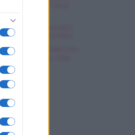
a Hope e Carter, l’ira di
effy e Ridge
ndsay Lohan, icona anni
emila, che fine ha fatto
mi Antonelli avvistato con
a nuova ragazza, cosa
appiamo