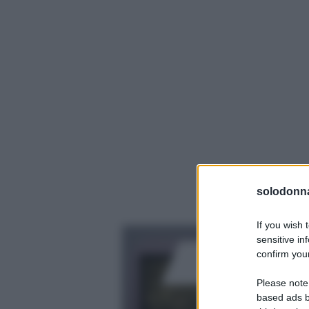
solodonna
If you wish 
sensitive in
confirm your
Please note
based ads b