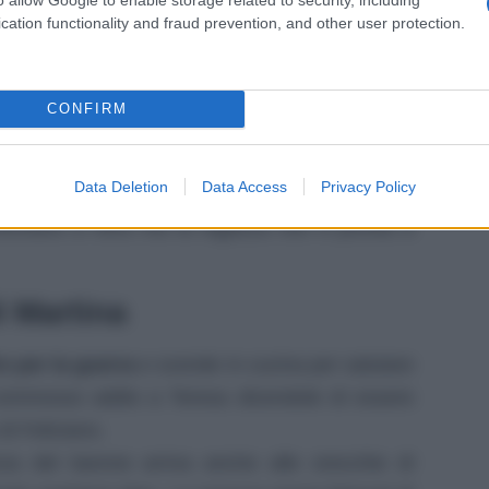
cation functionality and fraud prevention, and other user protection.
 don Lorenzo e lo fa davanti a suo padre.
La
lonso tutta la verità
riguardo alla truffa del
 don Lorenzo ad avere il pieno controllo del
CONFIRM
lle parole di sua figlia e preso da una fuga
Data Deletion
Data Access
Privacy Policy
dalla tenuta.
vicinarsi a Vera ma la ragazza non è pronta a
i Martina
e per la guerra
e scende in cucina per salutare
n commosso addio a Teresa dicendole di essere
di Feliciano.
nza del barone arriva anche alle orecchie di