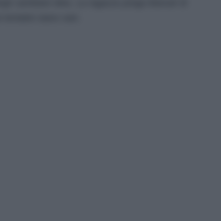
rgli cambiare idea. La ragazza prega Manuel di
 tentativi siano vani.