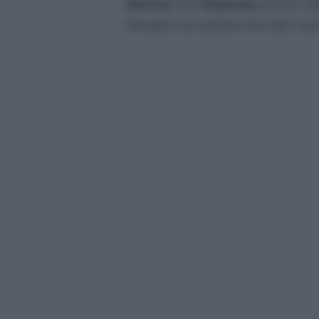
Martina
che
disperata
prova a fa
fermarlo ma sembra che tutti i suoi