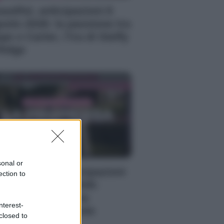
autiful, anticipazioni 8
osto 2026: la passione tra
pe e Carter, l’ira di Steffy
Ridge
sonal or
 Promessa, anticipazioni
ection to
bato 8 agosto 2026:
riano prende una
nterest-
cisione importante
closed to