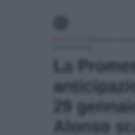
Tv
Home
»
Tv
»
La Promessa, anticipa
scaccia Lorenzo!
La Prome
anticipazi
29 gennai
Alonso sc