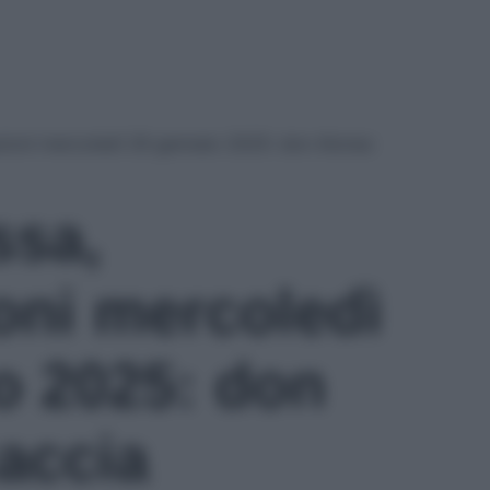
zioni mercoledì 29 gennaio 2025: don Alonso
ssa,
oni mercoledì
o 2025: don
accia