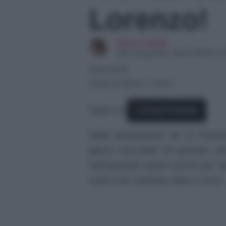
Lorenzo!
Elena Carletti
SEO Copywriter, Ghost Writer e C
28/01/2025
Tempo di lettura: 2 minuti
Seguici su
Fonti Preferite
Nelle anticipazioni de La Promes
giorno mercoledì 29 gennaio 20
Nell’episodio spazio anche per l’a
modi a far cambiare idea a Curro.