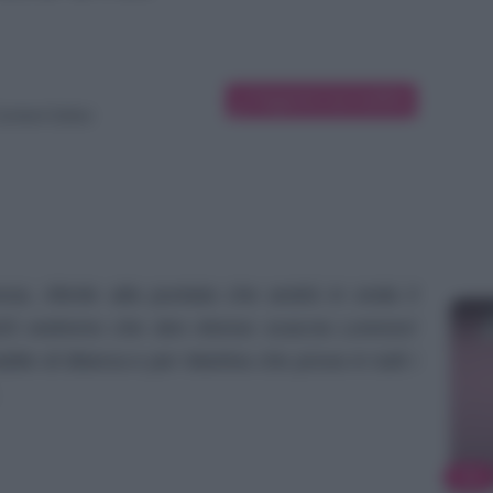
Suggerisci una modifica
ontent Editor
sa, riferite alla puntata che andrà in onda il
25 vedremo che don Alonso scaccia Lorenzo!
ddio di Blanca e per Martina che prova in tutti i
TV