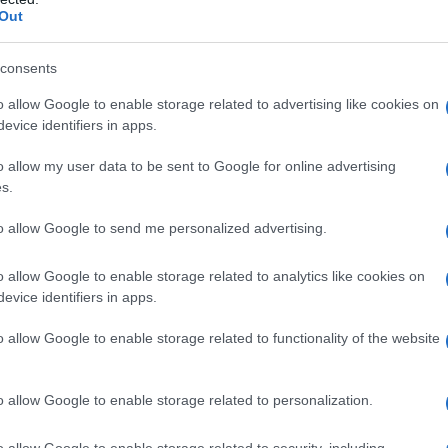
tr
Out
St
consents
Li
o allow Google to enable storage related to advertising like cookies on
Du
evice identifiers in apps.
ticipazioni mercoledì
Ki
o allow my user data to be sent to Google for online advertising
: don Alonso scaccia
un
s.
s
to allow Google to send me personalized advertising.
o allow Google to enable storage related to analytics like cookies on
alla tenuta proprio come vedremo in queste
evice identifiers in apps.
ferite alla puntata che andrà in onda il giorno
o allow Google to enable storage related to functionality of the website
odio si arricchisce anche dei problemi di cuore
o allow Google to enable storage related to personalization.
a verità
o allow Google to enable storage related to security, including