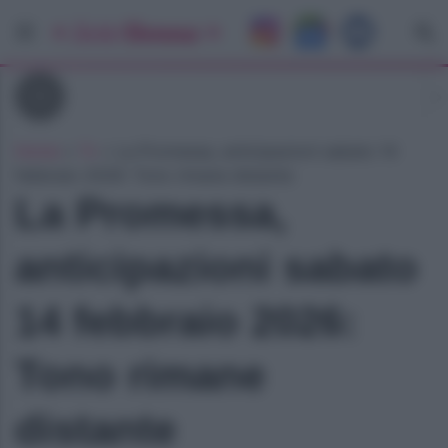
Tv
Home
»
Tv
»
La Promessa, anticipazioni sabato 14
febbraio 2026: Tono rimane distante
La Promessa,
anticipazioni sabato
14 febbraio 2026:
Tono rimane
distante