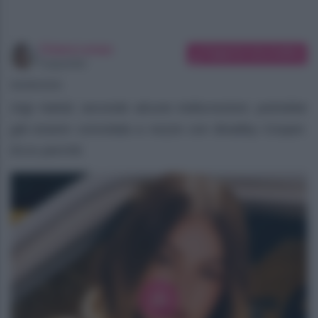
Chiara Longo
Suggerisci una modifica
Copywriter
06/08/2026
Gigi Hahid, secondo alcune indiscrezioni, potrebbe
già essere convolata a nozze con Bradley Cooper.
Ecco perché.