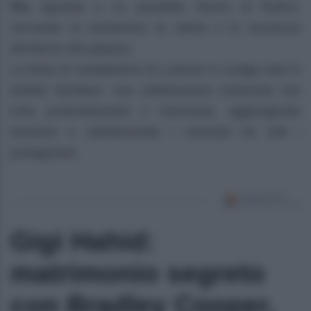
Pia
riguardo a un possibile ritorno di Rufino,
cercando di mantenere la calma e la sicurezza
all’interno del palazzo.
La festa di compleanno di Lorenzo si svolge solo in
ambito familiare, una celebrazione contenuta che
irrita profondamente il marchese, aggiungendo
tensione e sottolineando i contrasti tra tutti i
protagonisti.
Gigi Hahid:
matrimonio segreto
con Bradley Cooper,