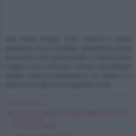
Tono rimane distante. Come vedremo in queste
anticipazioni de La Promessa, riguardanti la puntata
che andrà in onda il giorno sabato 14 febbraio 2026,
il ragazzo non si riavvicina a Simona. Nel frattempo
Catalina conferma pubblicamente che Adriano è il
padre dei suoi figli e lo fa rivolgendosi a tutti.
Guarda il video
La Promessa, anticipazioni sabato 14 febbraio 2026: Tono
rimane distante
Le verità di Catalina
Tensioni e distanze a palazzo