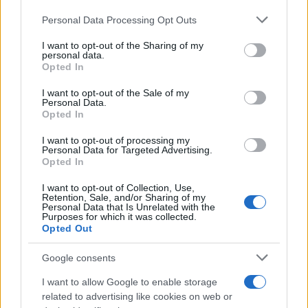
basso
, in contrasto con le precedenti
esperienze
Personal Data Processing Opt Outs
This information may also be disclosed by us to third parties
sotto i riflettori
.
on the IAB’s List of Downstream Participants that may further
I want to opt-out of the Sharing of my
disclose it to other third parties.
personal data.
In particolare,
Cooper
con
Lady Gaga
e
Irina
Opted In
Please note that this website/app uses one or more Google
Shayk
, e Gigi con
Zayn Malik
. Entrambi hanno
services and may gather and store information including but
I want to opt-out of the Sale of my
Personal Data.
not limited to your visit or usage behaviour. You may click to
scelto di proteggere la loro
nuova relazione
dalle
Opted In
grant or deny consent to Google and its third-party tags to
pressioni mediatiche
.
use your data for below specified purposes in below Google
I want to opt-out of processing my
consent section.
Personal Data for Targeted Advertising.
Opted In
I want to opt-out of Collection, Use,
Retention, Sale, and/or Sharing of my
Personal Data that Is Unrelated with the
Purposes for which it was collected.
Opted Out
Google consents
I want to allow Google to enable storage
related to advertising like cookies on web or