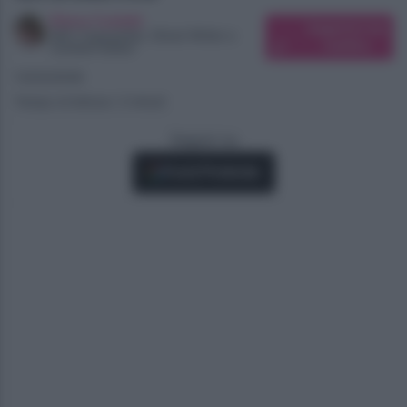
Elena Carletti
Suggerisci una
SEO Copywriter, Ghost Writer e
modifica
Content Editor
13/02/2026
Tempo di lettura: 3 minuti
Seguici su
Fonti Preferite