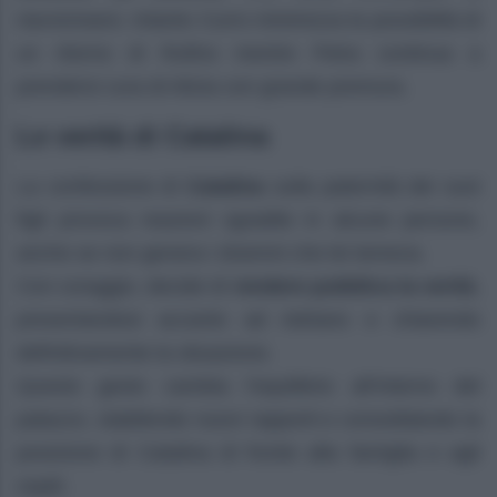
riavvicinarsi. Intanto Curro minimizza la possibilità di
un ritorno di Rufino mentre Petra continua a
prendersi cura di Alicia con grande premura.
Le verità di Catalina
La confessione di
Catalina
sulla paternità dei suoi
figli provoca reazioni sgradite in alcune persone,
anche se non genera i drammi che lei temeva.
Con coraggio, decide di
rendere pubblica la verità
,
presentandosi accanto ad Adriano e chiarendo
definitivamente la situazione.
Questo gesto cambia l’equilibrio all’interno del
palazzo, stabilendo nuovi rapporti e consolidando la
posizione di Catalina di fronte alla famiglia e agli
ospiti.