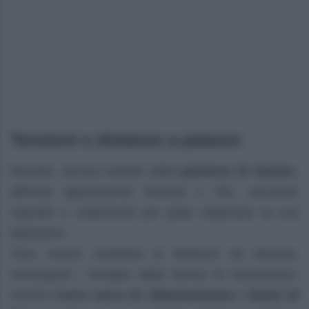
Tensioni e distanze a palazzo
Ricardo, ancora turbato dalla
partenza di Santos
,
affronta apertamente Romulo e Pia, cercando
risposte e chiarimenti per poter elaborare la sua
delusione.
Tono invece mantiene le distanze da Simona,
nonostante i tentativi della donna di riavvicinarsi,
mentre
Curro cerca di ridimensionare i timori di