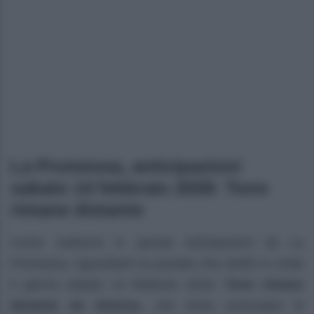
La Promessa, anticipazioni
sabato 14 febbraio 2026: Tono
rimane distante
Come vedremo in queste anticipazioni de La
Promessa, riguardanti la puntata che andrà in onda
il giorno sabato 14 febbraio 2026,
Tono rimane
distante da Simona
, che tenta comunque di