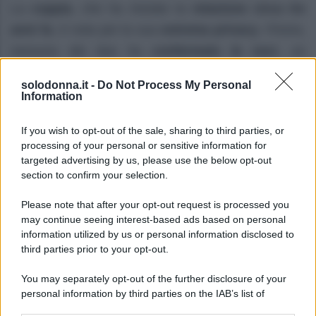
La
coppia
, che ha iniziato la
relazione circa tre
anni fa
, è nota per la sua
estrema privacy
. Finora,
nessuno dei due ha
confermato le voci
, un
comportamento in linea con la loro abitudine di
solodonna.it -
Do Not Process My Personal
tenere la
vita privata lontana dai curiosi
.
Information
Gigi
e
Bradley
si erano incontrati per la prima volta
If you wish to opt-out of the sale, sharing to third parties, or
processing of your personal or sensitive information for
alla
festa di compleanno
del figlio di un amico
targeted advertising by us, please use the below opt-out
comune. Poi, hanno iniziato a uscire insieme
section to confirm your selection.
nell’
ottobre del 2023
, quando sono stati fotografati
Please note that after your opt-out request is processed you
insieme a
New York
per la prima volta.
may continue seeing interest-based ads based on personal
information utilized by us or personal information disclosed to
Infatti,
Bradley
e
Gigi
, dagli inizi della loro
storia
third parties prior to your opt-out.
d’amore
, sono stati sempre
discreti
, non
You may separately opt-out of the further disclosure of your
rilasciando
commenti pubblici
sulla loro love
personal information by third parties on the IAB’s list of
story. I
due
, quindi, hanno mantenuto un
profilo
downstream participants.