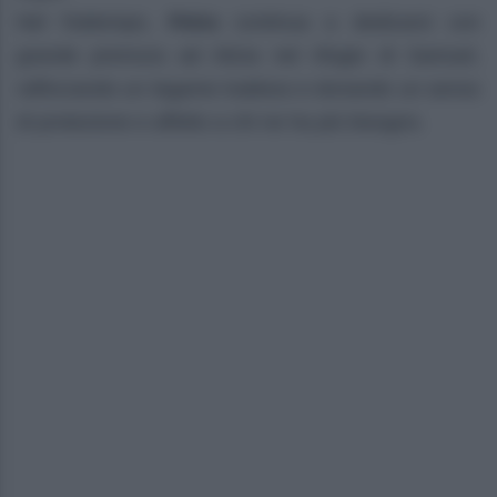
Nel frattempo,
Petra
continua a dedicarsi con
grande premura ad Alicia nel rifugio di Samuel,
rafforzando un legame inatteso e donando un senso
di protezione e affetto a chi ne ha più bisogno.