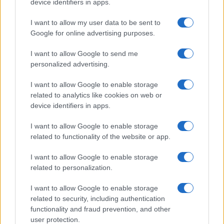
device identifiers in apps.
I want to allow my user data to be sent to
Google for online advertising purposes.
I want to allow Google to send me
personalized advertising.
I want to allow Google to enable storage
related to analytics like cookies on web or
device identifiers in apps.
I want to allow Google to enable storage
Gli anelli sospetti
related to functionality of the website or app.
A luglio, l’
attore
e la
supermodella
hanno
I want to allow Google to enable storage
related to personalization.
Taylor Swift
partecipato al
matrimonio
di
e
Travis
Kelce
a New York, apparendo finalmente più
aperti
I want to allow Google to enable storage
related to security, including authentication
pubblicamente
.
functionality and fraud prevention, and other
user protection.