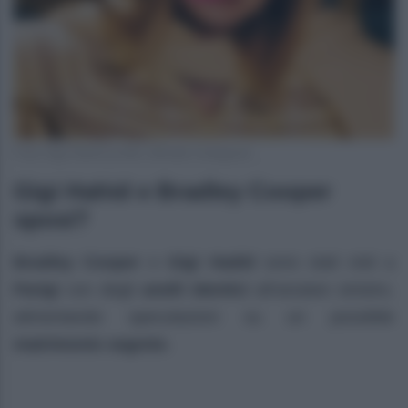
Foto Gigi Hahid profilo ufficiale Instagram
Gigi Hahid e Bradley Cooper
sposi?
Bradley Cooper
e
Gigi Hadid
sono stati visti a
Parigi
con degli
anelli identici
all’anulare sinistro,
alimentando speculazioni su un possibile
matrimonio segreto
.