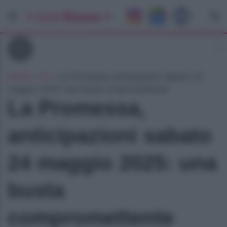
Tv
Home
»
Tv
»
La Promessa, anticipazioni sabato 24
maggio 2025: una busta compromettente
La Promessa,
anticipazioni sabato
24 maggio 2025: una
busta
compromettente