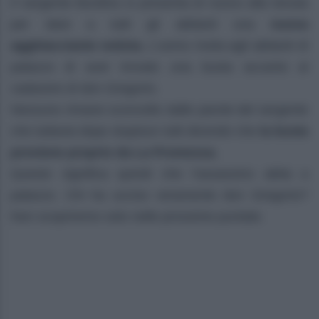
Il sergente Burdina si presenta di nuovo alla tenuta
per dare a tutti gli abitanti una
nuova
agghiacciante notizia.
L’uomo rivela agli abitanti di
palazzo di aver trovato una busta accanto al
cadavere di don Gregorio.
Nessuno rimane sconvolto dalle parole del sergente
che tuttavia dopo stupisce tutti dicendo che
la busta
proviene proprio da La Promessa.
Questo significa quindi che l’assassino abita a
palazzo. Chi ha ucciso veramente don Gregorio?
Non scopriremo solo nelle prossime puntate.