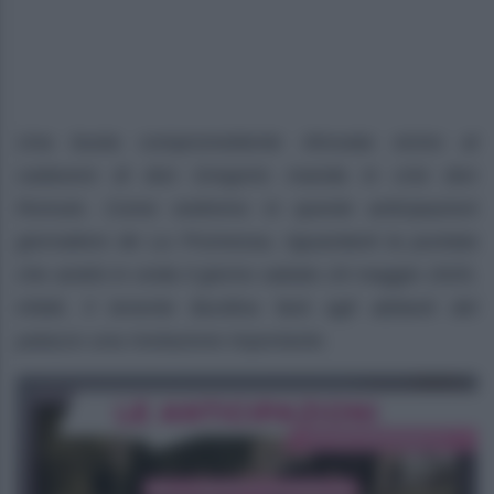
Una busta compromettente ritrovata vicino al
cadavere di don Gregorio manda in crisi don
Romulo. Come vedremo in queste anticipazioni
giornaliere de La Promessa, riguardanti la puntata
che andrà in onda il giorno sabato 24 maggio 2025,
infatti, il tenente Burdina farà agli abitanti del
palazzo una rivelazione importante.