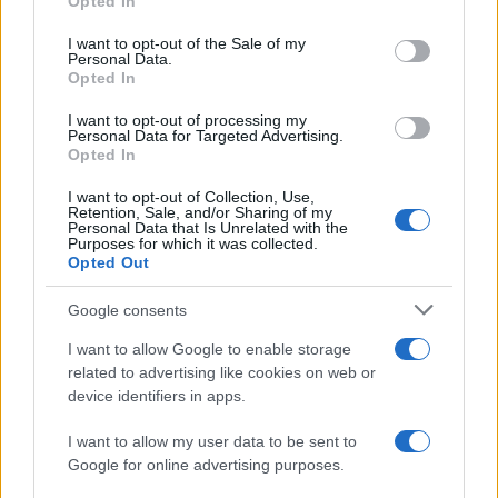
Opted In
Please note that this website/app uses one or more Google
services and may gather and store information including but
I want to opt-out of the Sale of my
Personal Data.
not limited to your visit or usage behaviour. You may click to
Opted In
grant or deny consent to Google and its third-party tags to
use your data for below specified purposes in below Google
I want to opt-out of processing my
consent section.
Personal Data for Targeted Advertising.
Opted In
I want to opt-out of Collection, Use,
Retention, Sale, and/or Sharing of my
Personal Data that Is Unrelated with the
Purposes for which it was collected.
Opted Out
Google consents
I want to allow Google to enable storage
related to advertising like cookies on web or
device identifiers in apps.
Seguici su Google News
I want to allow my user data to be sent to
Google for online advertising purposes.