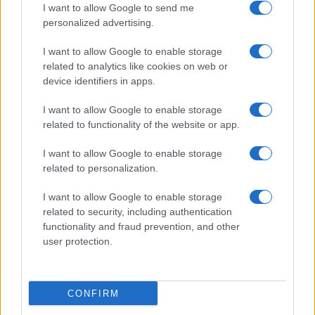
I want to allow Google to send me
personalized advertising.
I want to allow Google to enable storage
related to analytics like cookies on web or
device identifiers in apps.
CHI SIAMO
REDAZIONE
CONTATTI
I want to allow Google to enable storage
related to functionality of the website or app.
© 2026 - SOLODONNA - P.IVA 04827280654 - TESTATA REGISTRATA AL
TRIBUNALE DI NOCERA INFERIORE N. 6/2020 - RG N. 1338/2020
I want to allow Google to enable storage
ISCRIZIONE AL ROC N. 35792 – ISCRITTA ALL’ANSO (ASSOCIAZIONE
related to personalization.
NAZIONALE STAMPA ONLINE)
I want to allow Google to enable storage
Privacy e Notifiche
related to security, including authentication
functionality and fraud prevention, and other
Preferenze privacy
user protection.
Mappa del sito
CONFIRM