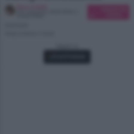
Elena Carletti
Suggerisci una
SEO Copywriter, Ghost Writer e
modifica
Content Editor
23/05/2025
Tempo di lettura: 2 minuti
Seguici su
Fonti Preferite