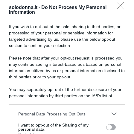
agosto 2026: Petra ha contratto il
solodonna.it -
Do Not Process My Personal
tetano
Information
Angelina Mango aspetta un figlio? Le
If you wish to opt-out of the sale, sharing to third parties, or
indiscrezioni
processing of your personal or sensitive information for
targeted advertising by us, please use the below opt-out
section to confirm your selection.
Please note that after your opt-out request is processed you
may continue seeing interest-based ads based on personal
information utilized by us or personal information disclosed to
third parties prior to your opt-out.
You may separately opt-out of the further disclosure of your
personal information by third parties on the IAB’s list of
downstream participants.
Personal Data Processing Opt Outs
This information may also be disclosed by us to third parties
on the IAB’s List of Downstream Participants that may further
I want to opt-out of the Sharing of my
disclose it to other third parties.
personal data.