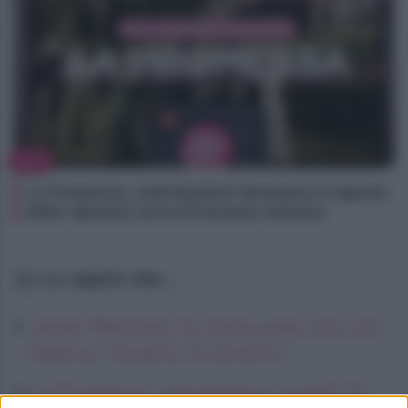
TV
La Promessa, anticipazioni domenica 9 agosto
2026: Martina cerca di fermare Adriano
Lo sapevi che...
Javier Martinez fa ironia sulla crisi con
Helena: “Quanto mi diverto”
La Promessa, anticipazioni lunedì 10