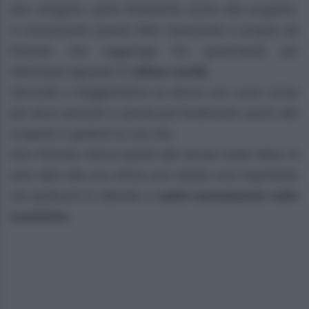
don Gregorio, potrà finalmente uscire allo scoperto.
A comunicarle questo fatto importante è proprio da
Romolo che raggiunge l’ex governante per
informarla riguardo le
ultime novità
.
Secondo il maggiordomo la donna non corre ormai
più alcun pericolo e quindi può finalmente uscire allo
scoperto e godersi la sua vita.
Don Romulo ritorna quindi alla tenuta molto felice di
aver dato alla sua amica una notizia così importante
ma qualcuno lo attende e
cadrà nuovamente nello
sconforto.