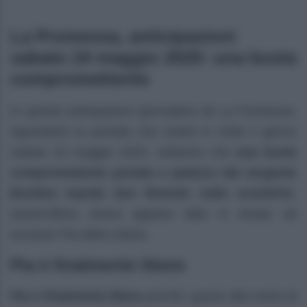
La Promessa, anticipazioni
sabato 24 maggio 2025: una busta
compromettente
In queste anticipazioni giornaliere de La Promessa,
riguardanti la puntata che andrà in onda il giorno
sabato 24 maggio 2025, vedremo che
una busta
compromettente portata a palazzo dal sergente
Burdina manda don Romulo nello sconforto
.
Quest’ultimo aveva appena fatto in tempo ad
avvisare Pia della notizia.
Pia è finalmente libera
Pia è finalmente libera
perché, grazie alla morte di