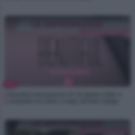
TV
Beautiful anticipazioni 10–15 agosto 2026: il
complotto di Carter e Hope, Brooke indaga