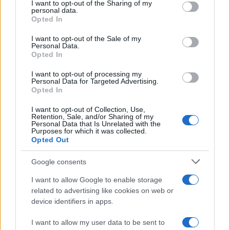
particolare, non vede di buon occhio la convivenza e
I want to opt-out of the Sharing of my
disclose it to other third parties.
personal data.
l’
influenza
di
Poppy
e
Luna
nelle vicende di suo
Opted In
Please note that this website/app uses one or more Google
padre Bill
.
services and may gather and store information including but
I want to opt-out of the Sale of my
Personal Data.
not limited to your visit or usage behaviour. You may click to
Opted In
grant or deny consent to Google and its third-party tags to
use your data for below specified purposes in below Google
I want to opt-out of processing my
consent section.
Personal Data for Targeted Advertising.
Opted In
I want to opt-out of Collection, Use,
Retention, Sale, and/or Sharing of my
Personal Data that Is Unrelated with the
Purposes for which it was collected.
Opted Out
Google consents
I want to allow Google to enable storage
related to advertising like cookies on web or
device identifiers in apps.
I want to allow my user data to be sent to