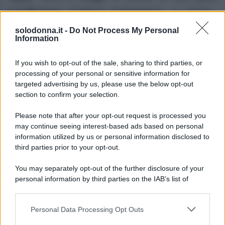
insufficienza cardiaca
progressiva
. La donna,
allora, implora
Ridge
di mantenere il
segreto
,
solodonna.it -
Do Not Process My Personal
Information
nascondendolo anche a
Steffy
e a
Thomas
.
Martedì 11 agosto 2026
If you wish to opt-out of the sale, sharing to third parties, or
processing of your personal or sensitive information for
targeted advertising by us, please use the below opt-out
Carter
trova finalmente il coraggio di confessare i
section to confirm your selection.
suoi
veri sentimenti a Hope
. Così, tra i
due
nasce
Please note that after your opt-out request is processed you
una grande
passione
e decidono di unire le forze
may continue seeing interest-based ads based on personal
per tentare una clamorosa
scalata alla Forrester
information utilized by us or personal information disclosed to
third parties prior to your opt-out.
Creations
.
You may separately opt-out of the further disclosure of your
Mercoledì 12 agosto 2026
personal information by third parties on the IAB’s list of
downstream participants.
Will Spencer
manifesta forti
preoccupazioni
Personal Data Processing Opt Outs
riguardo alle
dinamiche familiari
. Il
ragazzo
, in
This information may also be disclosed by us to third parties
on the IAB’s List of Downstream Participants that may further