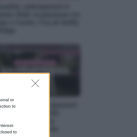
autiful, anticipazioni 8
osto 2026: la passione tra
pe e Carter, l’ira di Steffy
Ridge
sonal or
 Promessa, anticipazioni
ection to
bato 8 agosto 2026:
riano prende una
nterest-
cisione importante
closed to