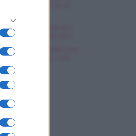
a Hope e Carter, l’ira di
effy e Ridge
ndsay Lohan, icona anni
emila, che fine ha fatto
mi Antonelli avvistato con
a nuova ragazza, cosa
appiamo