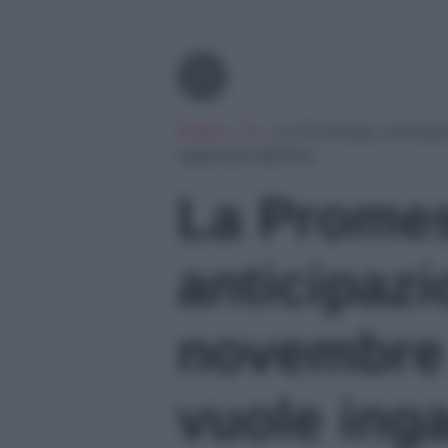
Tv
Home
»
Tv
»
La Promessa, anticipa
ingannare Martina
La Prome
anticipazi
novembre 
vuole ing