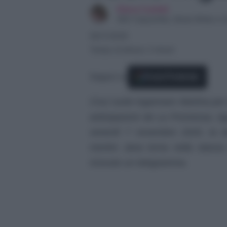
Elena Carletti
SEO Copywriter, Ghost Writer e C
06/11/2025
Tempo di lettura: 2 minuti
Seguici su
Fonti Preferite
Cruz vuole ingannare Martina per 
anticipazioni de La Promessa, rig
venerdì 7 novembre 2025, la d
mentre Jana torna nella stanza
ricevuto un telegramma.