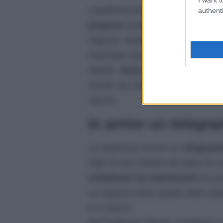
I problemi economici alla tenuta 
authenti
propone a suo marito Alonso d
ragazza vendesse i propri terren
marchese non sa se accettare la 
Intanto
Jana torna nella camer
ricordi ma arriva Pia per metterl
stanza.
In arrivo un teleg
La marchesa riceve un
telegra
tratti di una missiva da parte di L
combinare un matrimonio
tra un
La ragazza entra quindi nella Ca
e ci riesce!
Nel frattempo Alonso consegna a