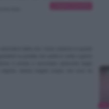
Suggerisci una modifica
ontent Editor
riprendersi dalla crisi. Come vedremo in queste
uardanti la puntata che andrà in onda il giorno
onna è pronta a raccontare parecchie bugie
 segreta. Intanto Angela scopre che Cruz ha
TV