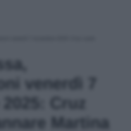
zioni venerdì 7 novembre 2025: Cruz vuole
ssa,
oni venerdì 7
2025: Cruz
annare Martina