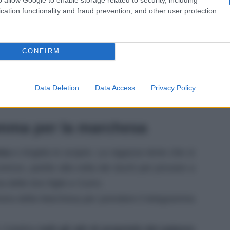
non si fermano e proprio per questo motivo
Cruz
cation functionality and fraud prevention, and other user protection.
i ingannare Martina.
I due vorrebbero che la
i in modo da avere più risorse finanziarie. Il
CONFIRM
proposta.
a segreta
nella speranza che le riaffiorino dei
a in guardia sul probabile arrivo di Cruz nella
Data Deletion
Data Access
Privacy Policy
ramma per la marchesa
mma
e Angela lo scopre. La ragazza teme che si
orenzo, partito alla volta dei duchi per provare a
a delle loro figlie e Curro.
mera della Marchesa per prendere il telegramma
 Catalina
tutti gli atti di proprietà del palazzo