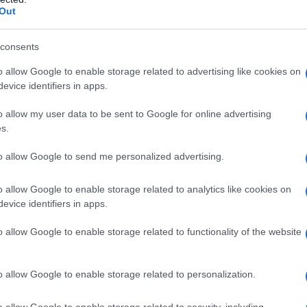
tr
Out
St
consents
Li
o allow Google to enable storage related to advertising like cookies on
icipazioni venerdì 7
Du
evice identifiers in apps.
Cruz vuole ingannare
Ki
o allow my user data to be sent to Google for online advertising
un
s.
s
to allow Google to send me personalized advertising.
zioni de La Promessa, riguardanti la puntata
o allow Google to enable storage related to analytics like cookies on
nerdì 7 novembre 2025,
Cruz vuole ingannare
evice identifiers in apps.
opri terreni
. Intanto Don Alonso consegna a
o allow Google to enable storage related to functionality of the website
palazzo di Madrid e, nello stesso tempo, le chiede
o allow Google to enable storage related to personalization.
mi economici alla tenuta
o allow Google to enable storage related to security, including