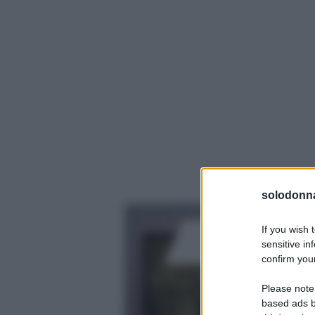
solodonna
If you wish 
sensitive in
confirm your
Please note
based ads b