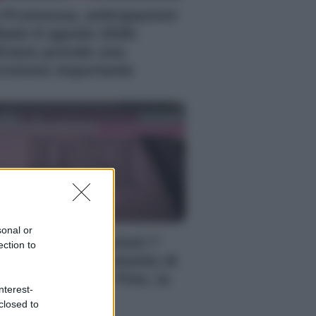
 Promessa, anticipazioni
bato 8 agosto 2026:
riano prende una
cisione importante
sonal or
autiful, anticipazioni 7
ection to
osto 2026: il momento di
timità di Steffy e Finn, la
nterest-
fesa di Carter
closed to