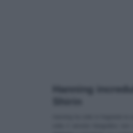
Hanning incredul
Shirin
Hanning ha colto in fragrante la 
volta il servizio fotografico no