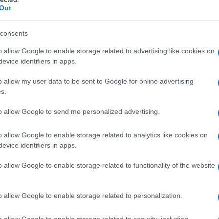
Out
Ki
un
consents
s
o allow Google to enable storage related to advertising like cookies on
rà le proprie
evice identifiers in apps.
La
sa
o allow my user data to be sent to Google for online advertising
Ad
s.
de
e dalla cucina dell’hotel è sempre più complessa
to allow Google to send me personalized advertising.
ere una persona che non centra nulla, Josie.
o allow Google to enable storage related to analytics like cookies on
ammanchi,
ma non ha dubitato nemmeno un
evice identifiers in apps.
fatti che dietro a questi furti ci sia la povera
ata in una posizione scomoda dal momento in cui
o allow Google to enable storage related to functionality of the website
re la sua innocenza. Per fortuna è intervenuta
 più a fondo e ha scoperto che dietro a questa
o allow Google to enable storage related to personalization.
questa nuova puntata, la vedremo sollevata in
o allow Google to enable storage related to security, including