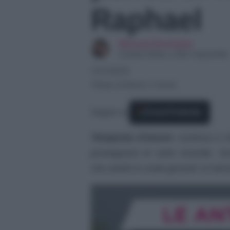
Raphael
Manuela Bortolotto
Content Editor e SEO Copywriter
13/12/2023
Tempo di lettura: 2 minuti
Seguici su
Fonti Preferite
Tempesta d’amore
continua e mo
proseguono le varie vicende. Sco
che andrà in onda giovedì 14 di