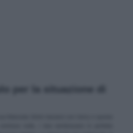
o per la situazione di
sua fidanzata Shirin baciarsi con Gerry e questa
n centrava nulla. I due sembravano in perfetta