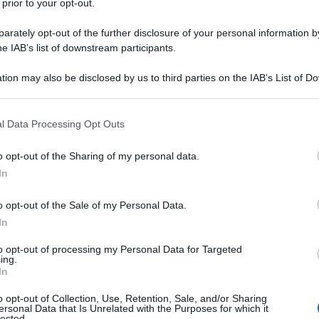
 prior to your opt-out.
rately opt-out of the further disclosure of your personal information by
he IAB’s list of downstream participants.
tion may also be disclosed by us to third parties on the IAB’s List of 
 that may further disclose it to other third parties.
 that this website/app uses one or more Google services and may gath
l Data Processing Opt Outs
TV
including but not limited to your visit or usage behaviour. You may click 
 to Google and its third-party tags to use your data for below specifi
Un
o opt-out of the Sharing of my personal data.
ogle consent section.
an
In
ag
o opt-out of the Sale of my Personal Data.
il
In
to opt-out of processing my Personal Data for Targeted
L
ing.
In
Li
o opt-out of Collection, Use, Retention, Sale, and/or Sharing
ersonal Data that Is Unrelated with the Purposes for which it
Du
lected.