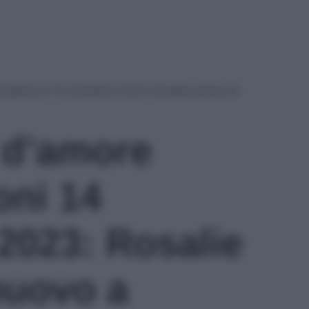
cipazioni 14 dicembre 2023: Rosalie pensa di
 d’amore
oni 14
2023: Rosalie
nuovo a