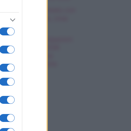
mi Antonelli avvistato con
a nuova ragazza, cosa
appiamo
 Promessa, anticipazioni
bato 8 agosto 2026:
riano prende una
cisione importante