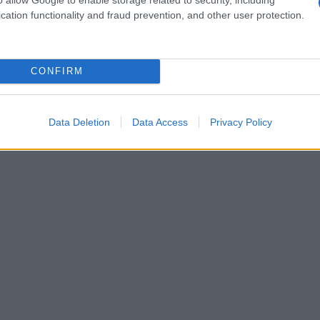
i vuole prendere la
responsabilità
di quanto ha
cation functionality and fraud prevention, and other user protection.
e da questa brutta situazione.
CONFIRM
Data Deletion
Data Access
Privacy Policy