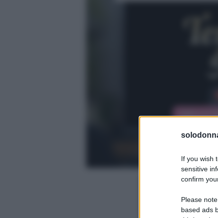
solodonna
If you wish 
sensitive in
confirm your
Please note
based ads b