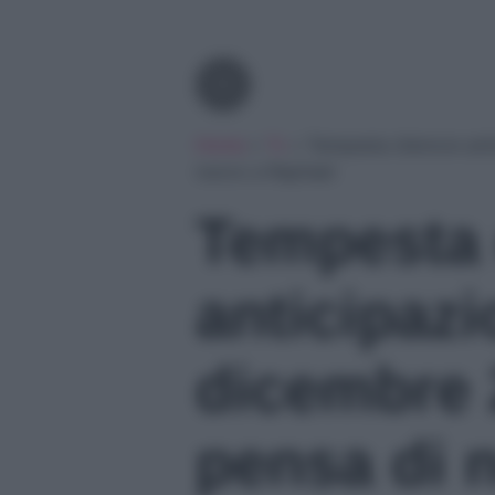
Tv
Home
»
Tv
»
Tempesta d’amore anti
nuovo a Raphael
Tempesta
anticipazi
dicembre 
pensa di 