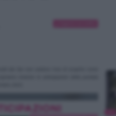
Suggerisci una modifica
lti dei fan non vedono l’ora di scoprire come
priamo insieme le anticipazioni della puntata
cembre 2023.
TV