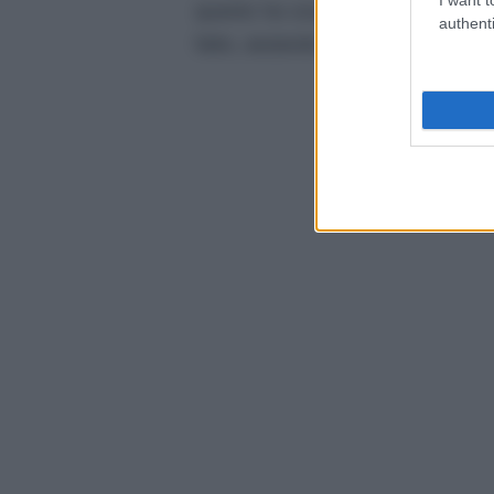
quanto ha scoperto che lo chef s
authenti
fatto, aiutando così Josie ad uscir