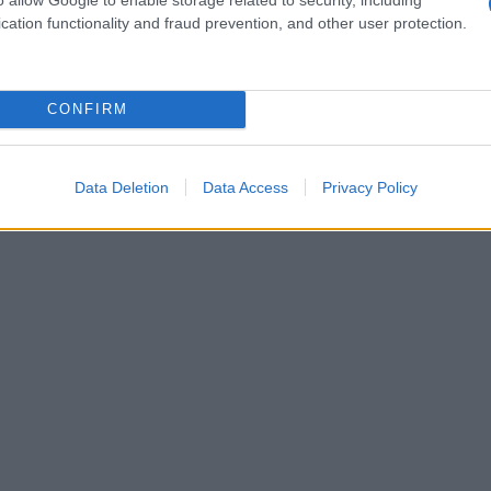
spiatorio su cui fare ricadere la colpa della
cation functionality and fraud prevention, and other user protection.
 Markus e Vincent sembra intanto rinsaldarsi.
 ad Ana che la situazione peggiorata e dovrà
CONFIRM
 chiude la settimana di Tempesta d’amore. Noi
giornati con le anticipazioni riguardanti la
Data Deletion
Data Access
Privacy Policy