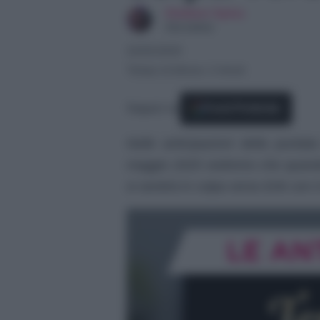
Giuliano Spina
Giornalista
22/05/2025
Tempo di lettura: 2 minuti
Seguici su
Fonti Preferite
Nelle anticipazioni della punt
maggio 2025 vedremo che quando 
si sentirà in colpa verso Erik con 