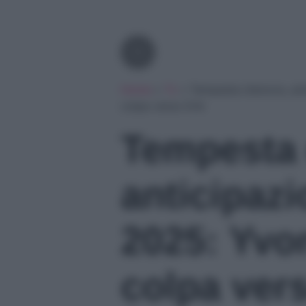
Tv
Home
»
Tv
»
Tempesta d’amore, ant
colpa verso Erik
Tempesta 
anticipaz
2025: Yvon
colpa vers