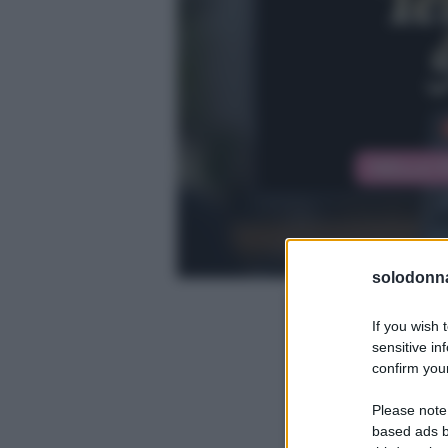
solodonna
If you wish 
sensitive in
confirm your
Please note
based ads b