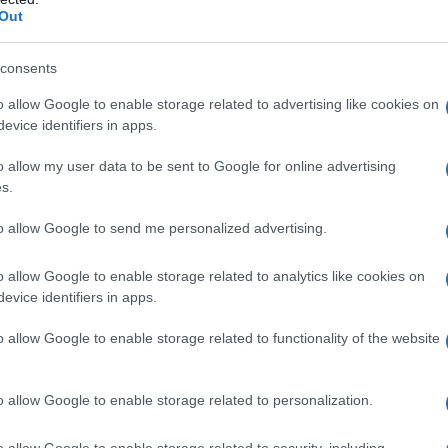
Out
Or
to di Erik
ve
consents
Or
o allow Google to enable storage related to advertising like cookies on
ddio al celibato di Erik
, coinvolgendo Yvonne
evice identifiers in apps.
ve
rgo per aiutarli. Yvonne tuttavia farà la sua
o allow my user data to be sent to Google for online advertising
 accadrà dopo.
s.
ntarsi al matrimonio
to allow Google to send me personalized advertising.
o, che già di per sé non è tanto statico,
è Josie,
o allow Google to enable storage related to analytics like cookies on
hof in occasione del matrimonio dei genitori,
evice identifiers in apps.
famiglia e legami passati
, che potrebbero
o allow Google to enable storage related to functionality of the website
nvolto dalla rivelazione di Yvonne ed è solo
parole di Gerry che
riesce a trovare la forza di
o allow Google to enable storage related to personalization.
monio e quindi per sposare Yvonne
.
o allow Google to enable storage related to security, including