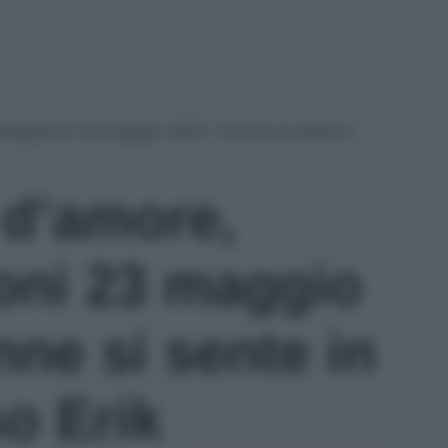
icipazioni 23 maggio 2025: Yvonne si sente in
d’amore,
ioni 23 maggio
ne si sente in
o Erik