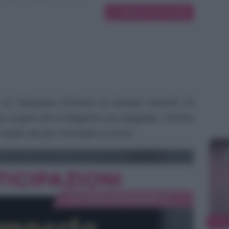
Suggerisci una modifica
ata di Tempesta d’Amore di domani venerdì 23
scopre che la diagnosi era sbagliata, Yvonne
il quale sta per convolare a nozze.
TV