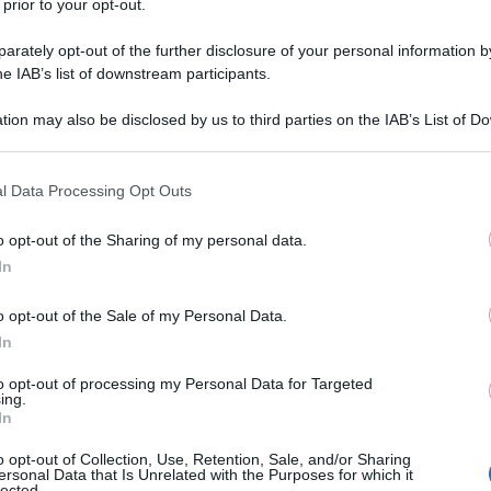
 prior to your opt-out.
rately opt-out of the further disclosure of your personal information by
he IAB’s list of downstream participants.
tion may also be disclosed by us to third parties on the IAB’s List of 
 that may further disclose it to other third parties.
 that this website/app uses one or more Google services and may gath
l Data Processing Opt Outs
TV
including but not limited to your visit or usage behaviour. You may click 
 to Google and its third-party tags to use your data for below specifi
La
o opt-out of the Sharing of my personal data.
ogle consent section.
ve
In
Cu
o opt-out of the Sale of my Personal Data.
fu
In
to opt-out of processing my Personal Data for Targeted
L
ing.
In
Or
o opt-out of Collection, Use, Retention, Sale, and/or Sharing
ersonal Data that Is Unrelated with the Purposes for which it
ve
lected.