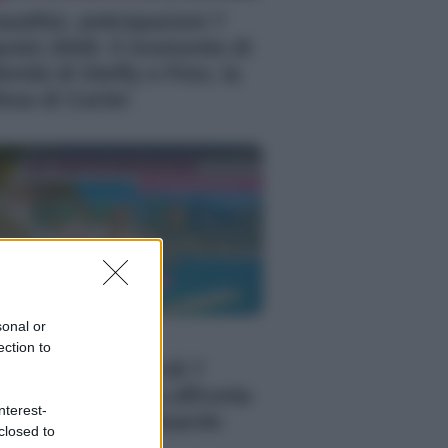
autiful, anticipazioni 7
osto 2026: il momento di
timità di Steffy e Finn, la
fesa di Carter
sonal or
 Posto Al Sole,
ection to
ticipazioni venerdì 7
osto 2026: Clara affronta
nterest-
 tradimento di Eduardo
closed to