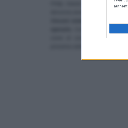
Philip intanto cerca un capro e
authenti
denuncia anonima.
Il legame tra
Vincent visita Apollo e spiega
operarlo
. Con queste vicende si
come di consueto vi terremo ag
prossima settimana.