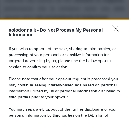
separate alla nascita nel film
Genitori in trappola
,
performance che la consacra come una delle
giovani attrici
più promettenti di Hollywood
.
solodonna.it -
Do Not Process My Personal
Il suo
successo
prosegue con film diventati
cult
Information
generazionali
, come, per esempio,
Quel pazzo
venerdì
, al fianco di
Jamie Lee Curtis
e soprattutto
If you wish to opt-out of the sale, sharing to third parties, or
processing of your personal or sensitive information for
con
Mean Girls
nel 2004, che la consacra come
targeted advertising by us, please use the below opt-out
icona globale
.
section to confirm your selection.
Durante questo periodo,
Lindsay
si dedica anche
Please note that after your opt-out request is processed you
may continue seeing interest-based ads based on personal
alla
musica
, pubblicando
album pop di successo
information utilized by us or personal information disclosed to
nelle classifiche americane. Tuttavia,
third parties prior to your opt-out.
successivamente segna un
periodo molto
You may separately opt-out of the further disclosure of your
turbolento
per lei a causa della intensa
pressione
personal information by third parties on the IAB’s list of
mediatica
.
downstream participants.