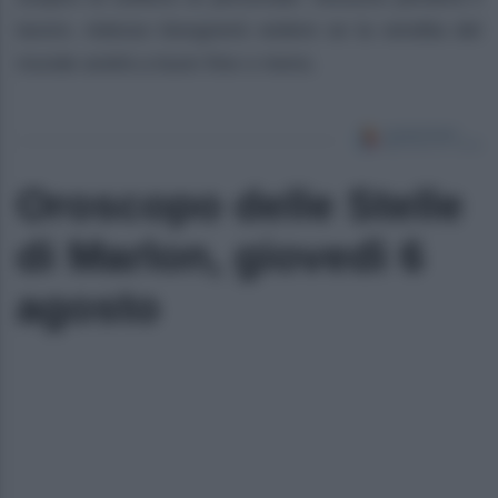
lavoro. Adesso bisognerà vedere se la vendita del
murale andrà a buon fine o meno.
Oroscopo delle Stelle
di Marlon, giovedì 6
agosto