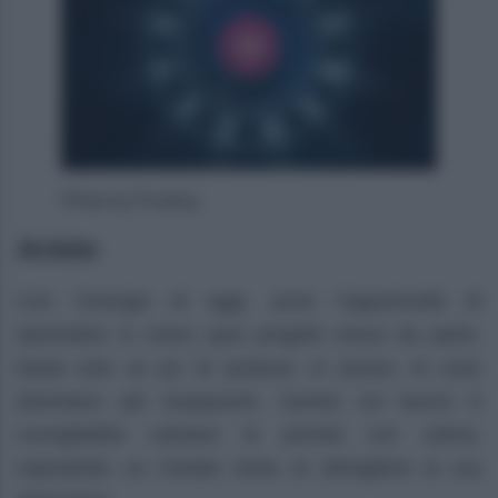
Photo by Pixabay
Ariete
Con l’energia di oggi, avrai l’opportunità di
riprendere in mano quei progetti messi da parte,
basta solo un po’ di audacia. In amore, le cose
diventano più trasparenti, mentre sul lavoro è
consigliabile valutare le priorità con calma,
soprattutto se l’estate tenta di distogliere la tua