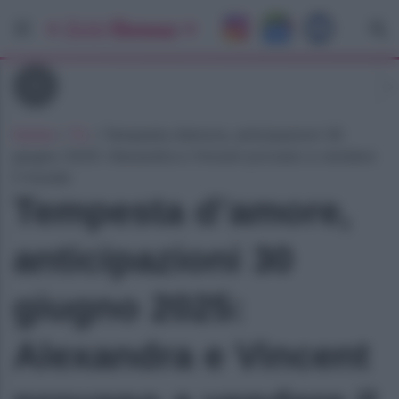
Tv
Home
»
Tv
»
Tempesta d’amore, anticipazioni 30
giugno 2025: Alexandra e Vincent provano a vendere
il murale
Tempesta d’amore,
anticipazioni 30
giugno 2025:
Alexandra e Vincent