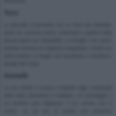
attenzione.
Toro
La giornata si presenta con un ritmo più rilassato,
quasi da vacanza estiva, invitandoti a godere delle
piccole gioie con tranquillità. In famiglia o tra amici,
potresti ricevere un supporto inaspettato, mentre sul
piano pratico, è meglio non accelerare e ascoltare i
bisogni del corpo.
Gemelli
La tua mente è vivace e brillante oggi, rendendoti
abile nelle interazioni e trattative. Un messaggio o
un incontro può migliorare il tuo umore, ma in
amore, un po’ più di onestà può prevenire