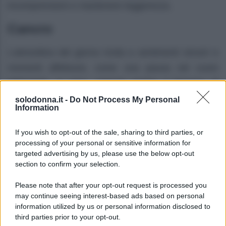
incomprensioni e mantenere leggerezza.
Cancro
L’atmosfera del giorno invita a sentimenti sinceri e
momenti affettuosi, come una pausa nel cuore
dell’estate. A casa, potresti sentire il bisogno di
ordine e comfort, mentre la tua salute potrebbe
solodonna.it -
Do Not Process My Personal
Information
beneficiare di più riposo e un ritmo più lento.
If you wish to opt-out of the sale, sharing to third parties, or
Leone
processing of your personal or sensitive information for
targeted advertising by us, please use the below opt-out
Questo periodo ti porta sotto i riflettori con un
section to confirm your selection.
fascino naturale che attira l’attenzione, specialmente
Please note that after your opt-out request is processed you
nei rapporti sociali. Sul lavoro, puoi ricevere
may continue seeing interest-based ads based on personal
conferme significative, ma cerca di non controllare
information utilized by us or personal information disclosed to
third parties prior to your opt-out.
ogni dettaglio. Una piccola distrazione estiva