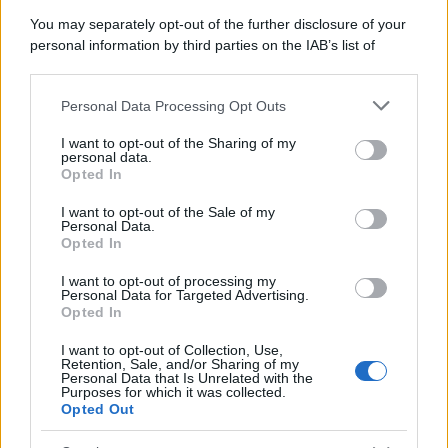
potrebbe portare anche un incontro piacevole.
You may separately opt-out of the further disclosure of your
personal information by third parties on the IAB’s list of
Vergine
downstream participants.
Personal Data Processing Opt Outs
This information may also be disclosed by us to third parties
La tua praticità è particolarmente utile oggi,
on the IAB’s List of Downstream Participants that may further
aiutandoti a risolvere questioni irrisolte da tempo. La
I want to opt-out of the Sharing of my
disclose it to other third parties.
personal data.
tua chiarezza mentale è un grande vantaggio nel
Opted In
Please note that this website/app uses one or more Google
lavoro, ma sarebbe saggio conservare energie
services and may gather and store information including but
I want to opt-out of the Sale of my
Personal Data.
not limited to your visit or usage behaviour. You may click to
riguardo alla salute e al sonno, senza esagerare con
Opted In
grant or deny consent to Google and its third-party tags to
richieste a te stesso.
use your data for below specified purposes in below Google
I want to opt-out of processing my
consent section.
Personal Data for Targeted Advertising.
Bilancia
Opted In
I want to opt-out of Collection, Use,
La giornata promuove armonia, ma anche
Retention, Sale, and/or Sharing of my
Personal Data that Is Unrelated with the
l’esigenza di decidere con più chiarezza dove
Purposes for which it was collected.
Opted Out
investire energia e sentimenti. In amore, un dialogo
fluido può riemergere, mentre tra amici o colleghi, il