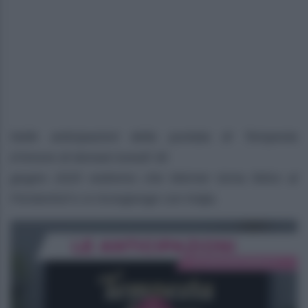
Nelle anticipazioni della puntata di Tempesta
d’Amore di domani lunedì 30
giugno 2025 vedremo che Werner torna felice al
Fürstenhof e si ricongiunge con Katja.