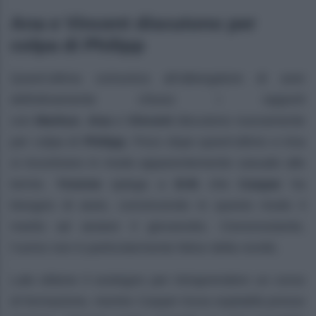
Ana e Vincent discutono per
colpa di Philipp
Quest’ultima comunica all’albergatore di aver
definitivamente chiuso i rapporti
con
Markus
.
Ana
e
Vincent
discutono nuovamente
per colpa di
Philipp
. Poco dopo quest’ultimo e Ana
si incontrano in modo apparentemente casuale alle
terme.
Yvonne
spiega a
Erik
che
Caspar
ha
bisogno di aiuto, convincendo in questo modo il
marito ad aiutare il giovanotto. Ciononostante,
l’uomo non è particolarmente felice della novità.
Lale ottiene il sostegno per intraprendere un corso
di formazione, mentre Casper trova ospitalità presso