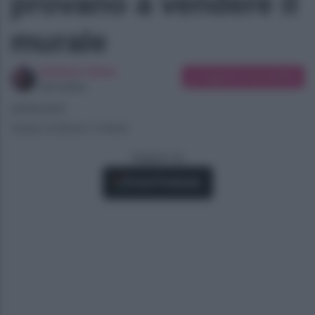
provano a vendere il
murale
Giuliano Spina
Suggerisci una modifica
Giornalista
29/06/2025
Tempo di lettura: 2 minuti
Seguici su
Fonti Preferite