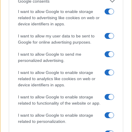
Google consents
tuo talento nel mediare sarà apprezzato per creare
I want to allow Google to enable storage
un ambiente sereno.
related to advertising like cookies on web or
device identifiers in apps.
Scorpione
I want to allow my user data to be sent to
Google for online advertising purposes.
Le tue emozioni oggi sono potenti e potrebbero
spingerti a vedere le cose in una nuova luce. Nel
I want to allow Google to send me
personalized advertising.
lavoro c’è una forte determinazione, mentre in
amore è fondamentale evitare mezze verità: la
I want to allow Google to enable storage
related to analytics like cookies on web or
schiettezza, seppur delicata, può aprire a relazioni
device identifiers in apps.
più genuine e soddisfacenti.
I want to allow Google to enable storage
Sagittario
related to functionality of the website or app.
I want to allow Google to enable storage
Il desiderio di libertà e cambiamento è forte, come
related to personalization.
se l’estate ti stesse chiamando a nuove prospettive.