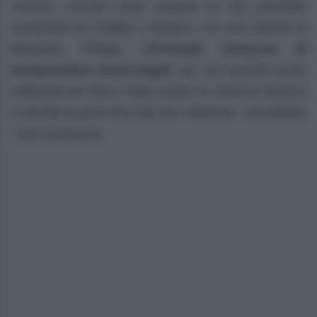
Yvonne. Vincent nutre sospetti su una possibile
complicità tra Philipp e Markus, ma Ana decide di
difendere Philipp.
Christoph minaccia di
intraprendere azioni legali
, pur non avendo prove
sufficienti per farlo. Katja scopre la verità su Markus
e decide di porre fine alla loro relazione, nonostante
i suoi sentimenti.