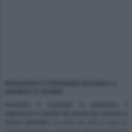
Alexandra e Christoph provano a
vendere il murale
Alexandra e Christoph si preparano a
organizzare la vendita del murale per risanare le
finanze dell’hotel
. La notizia dei piani fa tirare un
sospiro di sollievo al personale: nessuno perderà il