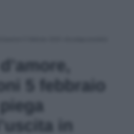
icipazioni 5 febbraio 2025: che piega prenderà
d’amore,
oni 5 febbraio
 piega
’uscita in