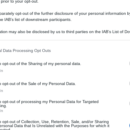
 prior to your opt-out.
rately opt-out of the further disclosure of your personal information by
he IAB’s list of downstream participants.
tion may also be disclosed by us to third parties on the IAB’s List of 
 that may further disclose it to other third parties.
 that this website/app uses one or more Google services and may gath
l Data Processing Opt Outs
TV
including but not limited to your visit or usage behaviour. You may click 
 to Google and its third-party tags to use your data for below specifi
Be
o opt-out of the Sharing of my personal data.
ogle consent section.
ag
In
Ho
o opt-out of the Sale of my Personal Data.
e 
In
to opt-out of processing my Personal Data for Targeted
L
ing.
In
Be
o opt-out of Collection, Use, Retention, Sale, and/or Sharing
ersonal Data that Is Unrelated with the Purposes for which it
so
lected.