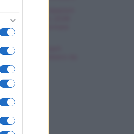
 Promessa, anticipazioni
menica 9 agosto 2026:
rtina cerca di fermare
riano
nnik Sinner, il coach
ela: “Lo caccerebbero da
s Vegas”