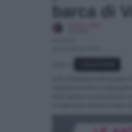
barca di V
Giuliano Spina
Giornalista
04/02/2025
Tempo di lettura: 2 minuti
Seguici su
Fonti Preferite
Nelle anticipazioni della puntata d
Tempesta d’Amore in onda il giorn
2025 vedremo la cena di prova al
un’improvvisa richiesta di aiuto c