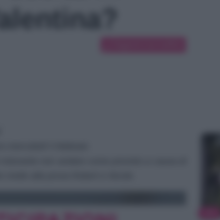
alentina?
Suggerisci una modifica
i
o mercoledì 5 febbraio
 ristorante non andare come previsto a causa di
he mette alla prova Robert e Nicole.
TV