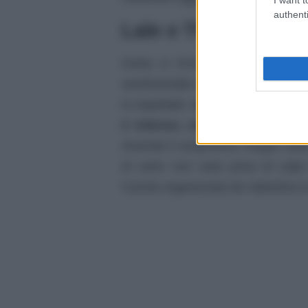
authenti
Lale e Theo si inco
Greta si trova in un momento m
sentimentale anche a causa di un p
in ospedale,
mentre Lale ammette
è intenso, ma un malinteso ris
vicenda li scopriremo meglio nel
di certo non sarà priva di colp
l’uscita organizzata da Valentina 