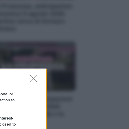
 Promessa, anticipazioni
menica 9 agosto 2026:
rtina cerca di fermare
riano
sonal or
 Promessa, anticipazioni
ection to
l 9 al 15 agosto 2026:
ra lotta tra la vita e la
nterest-
rte
closed to