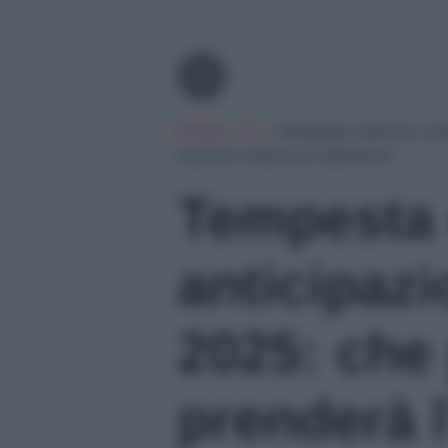
Tv
Home
»
Tv
»
Tempesta d’amore, ant
l’uscita in barca di Valentina?
Tempesta 
anticipazi
2025: che
prenderà l