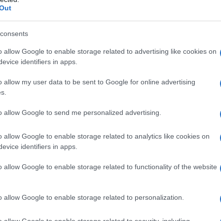
Out
La
do
consents
Ma
o allow Google to enable storage related to advertising like cookies on
Ad
evice identifiers in apps.
 cuoca e l’uscita in
Ja
o allow my user data to be sent to Google for online advertising
a da Valentina
sv
s.
La
to allow Google to send me personalized advertising.
e a cucinare alla perfezione nonostante un
o allow Google to enable storage related to analytics like cookies on
la reputazione del ristorante.
evice identifiers in apps.
n’uscita in barca per prepararsi all’addio
,
o allow Google to enable storage related to functionality of the website
barcazione è perfettamente ristrutturata grazie
l viaggio inaugurale, Noah rivela a Valentina di
o allow Google to enable storage related to personalization.
 ma entrambi sono d’accordo nel ritenersi al
o allow Google to enable storage related to security, including