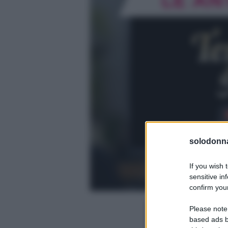
solodonna
If you wish 
sensitive in
confirm your
Please note
based ads b