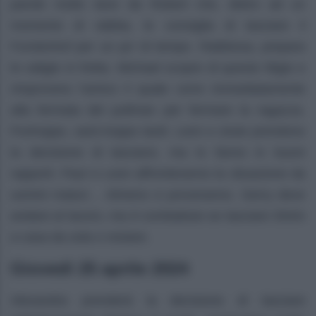
parole molto dure da Robert che, dietro ad un
momento di rabbia, le consiglia di lasciare il
Furstenhof per un po’ di tempo. Rabbiosa, prepara
le valigie in fretta. Michael scopre di questo litigio e
rimprovera l’amico il quale corre immediatamente
alla fermata del pullman per fermare la ragazza.
Purtroppo, sarà troppo tardi. Leon e Josie prendono
la decisione di lasciarsi, ma lo fanno in buoni
rapporti. Paul e Leon affronteranno la situazione da
uomini maturi… Almeno ci proveranno. Gerry deve
andare al lavoro, ma è combattuto se lasciare Shirin
a casa da sola o restare.
Giovedì 25 aprile 2024
Alexandra prenderà la decisione di lasciare