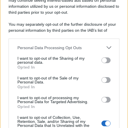
may continue seeing interest-based ads based on personal
insufficienza cardiaca
progressiva
. La donna,
information utilized by us or personal information disclosed to
allora, implora
Ridge
di mantenere il
segreto
,
third parties prior to your opt-out.
nascondendolo anche a
Steffy
e a
Thomas
.
You may separately opt-out of the further disclosure of your
personal information by third parties on the IAB’s list of
Martedì 11 agosto 2026
downstream participants.
Carter
trova finalmente il coraggio di confessare i
Personal Data Processing Opt Outs
This information may also be disclosed by us to third parties
on the IAB’s List of Downstream Participants that may further
suoi
veri sentimenti a Hope
. Così, tra i
due
nasce
I want to opt-out of the Sharing of my
disclose it to other third parties.
personal data.
una grande
passione
e decidono di unire le forze
Opted In
Please note that this website/app uses one or more Google
per tentare una clamorosa
scalata alla Forrester
services and may gather and store information including but
I want to opt-out of the Sale of my
Creations
.
Personal Data.
not limited to your visit or usage behaviour. You may click to
Opted In
grant or deny consent to Google and its third-party tags to
Mercoledì 12 agosto 2026
use your data for below specified purposes in below Google
I want to opt-out of processing my
consent section.
Personal Data for Targeted Advertising.
Opted In
Will Spencer
manifesta forti
preoccupazioni
riguardo alle
dinamiche familiari
. Il
ragazzo
, in
I want to opt-out of Collection, Use,
Retention, Sale, and/or Sharing of my
particolare, non vede di buon occhio la convivenza e
Personal Data that Is Unrelated with the