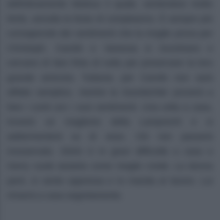
definitivamente Markus il quale, sentendosi molto
ferito, annulla la festa di compleanno. È sempre più
consapevole dei sentimenti che la moglie prova per
Christoph. Carolin e Vanessa si incontrano e
cercano di fare finta di nulla per preservare la loro
grande amicizia. Tuttavia, per Carolin non sarà
affatto semplice, mentre la Soonbichler proverà a
fare i conti con i suoi sentimenti. Una volta a casa,
troverà un maglione della Lamprecht e si
addormenterà su di esso. Ciò non passerà
inosservato. Shirin è in gravi difficoltà a casa e
Gerry vuole aiutarla come meglio crede. La donna
però, si sente oppressa e lo manda al lavoro. Lui
rimarrà a casa segretamente.