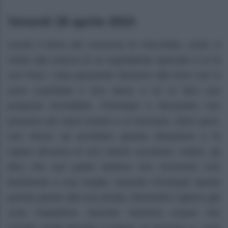
Venerdì 26 aprile 2024
Uscito il tema del concorso di cioccolato, Josie si
mette alla ricerca di un ingrediente speciale e lo fa
con Paul. I due passando dinnanzi alla torre ove si
sono scambiati il loro bacio e lui le farà una
proposta incredibile. Christoph e Alexandra non
possono più stare lontani e si ritrovano. Eleni però,
non riesce ad accettare questa situazione e fa
capire all’uomo di non volerlo accettare. Inoltre, gli
dice che suo padre Markus non rinuncerà così
facilmente a sua moglie. Quando Christoph riporta
queste parole alla sua amata, Alexandra capisce già
cosa l’aspetterà. Quando Vanessa scopre che