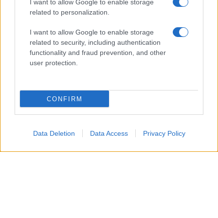
I want to allow Google to enable storage
related to personalization.
I want to allow Google to enable storage
related to security, including authentication
functionality and fraud prevention, and other
Giovedì 13 agosto 2026
user protection.
In questa puntata,
Brooke
nota alcuni
CONFIRM
comportamenti insoliti
in ufficio. A quel punto,
quindi, la
donna
comincia a sospettare che
Carter
stia
tramando qualcosa
contro i Forrester.
Data Deletion
Data Access
Privacy Policy
Venerdì 14 agosto 2026
Brooke
, proprio mentre si muove tra i
corridoi
dell’azienda
, riesce improvvisamente a scroprire
l’
alleanza segreta
di
Carter
e il suo piano per