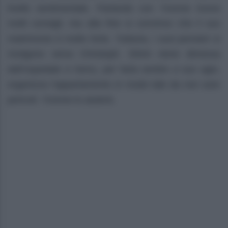
livello sentimentale. Parlando con Yvonne riceve
molti consigli, ma alla fine si convince che il suo
matrimonio è molto forte. Tuttavia, i suoi pensieri si
rivolgono verso Christoph. Shirin viene dimessa
dall’ospedale e Gerry, per farla sentire a suo agio,
organizza l’appartamento in modo tale da non aver
pericoli. Yvonne lo aiuterà.