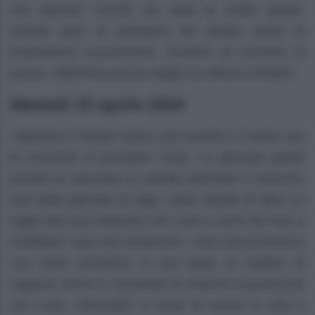
che lasciare Carolin sia stata la scelta giusta.
Decide però di prendersi del tempo prima di
innamorarsi nuovamente. Durante un incontro di
pesca, Valentina avrà la meglio su Alfons e Robert.
Martedì 23 aprile 2024
Valentina e Robert hanno uno scontro e l’uomo non
le consente di prendere l’auto. La giovane quindi
prende di nascosto la navetta dell’hotel e trascorre
una bella giornata al lago. Josie decide di dare un
taglio alla sua relazione con Leon e corre da Paul a
confidare i suoi veri sentimenti. I due trascorreranno
una notte romantica in una baita. Al mattino la
ragazza sente la necessità di chiarirsi nuovamente
con Leon. Alexandra si trova di nuovo in crisi a