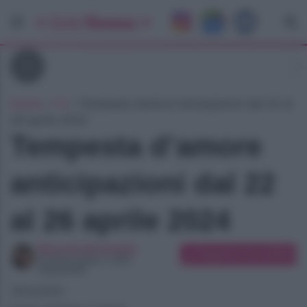
Tv
Home
»
Tv
»
Tempesta d’amore anticipazioni dal 22 al
26 aprile 2024
Tempesta d’amore
anticipazioni dal 22
al 26 aprile 2024
Manuela Bortolotto
Suggerisci una modifica
Content Editor e SEO
Copywriter
19/04/2024