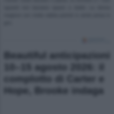
Carolin vuole lasciare il paese, la incontra e i suoi
sguardi non lasciano spazio a dubbi. La donna
reagisce con molta rabbia poiché si sente presa in
giro.
Beautiful anticipazioni
10–15 agosto 2026: il
complotto di Carter e
Hope, Brooke indaga