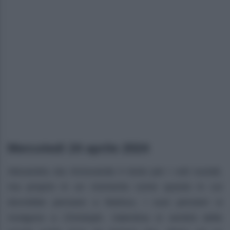
Mercoledì 24 aprile 2024
Alexandra sta rinnovando il testo per i voti nuziali,
ma proprio in un momento come questo in cui
dovrebbe pensare a Markus, i suoi pensieri si
rivolgono a Christoph. Valentina si sentirà delle