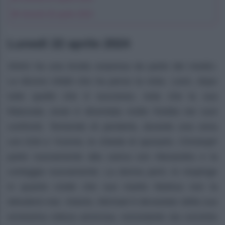
Venerdì 26 aprile 2024
Lunedì 22 aprile 2024
Shirin ha una brutta sorpresa da parte dei medici.
Le dicono infatti che ha perso la vista. Leon, dopo
tutto quello che è successo, nota che la sua
fidanzata Josie è diventata molto fredda nei suoi
confronti. Temendo di perderla, durante una cena
con Erik e Yvonne, le chiede di sposarlo. Christoph
parte nuovamente alla carica con Alexandra e la
corteggia nuovamente. La donna però, lo respinge
in quanto crede che suo marito Markus non la
deluderà mai. Intanto, Michael è devastato della sua
ennesima rottura amorosa, nonostante sia convinto