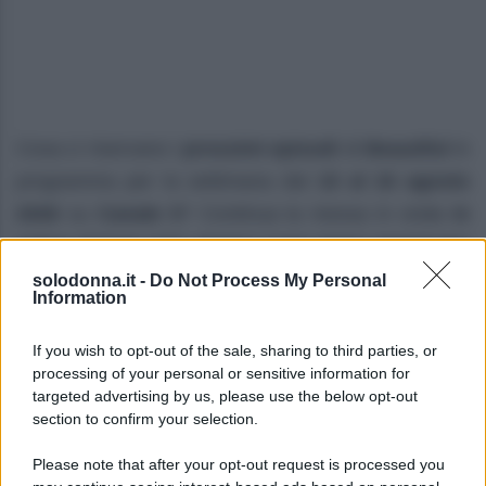
Cosa ci riservano i
prossimi episodi
di
Beautiful
in
programma per la settimana dal
10 al 16 agosto
2026
su
Canale 5
? Continua la messa in onda
in
prima visione
della
storica soap opera americana
ideata da
William J. Bell
e
Lee Philips Bell
.
solodonna.it -
Do Not Process My Personal
Information
Prime anticipazioni Beautiful nella
If you wish to opt-out of the sale, sharing to third parties, or
settimana 10–15 agosto 2026
processing of your personal or sensitive information for
targeted advertising by us, please use the below opt-out
Lunedì 10 agosto 2026
section to confirm your selection.
Taylor
rivela a
Ridge
di soffrire di una grave
Please note that after your opt-out request is processed you