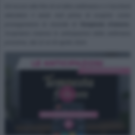
Ed eccoci alla fine di un’altra settimana e ci toccherà
attendere il week end prima di scoprire come
proseguiranno le vicende di
Tempesta d’amore.
Scopriamo insieme le anticipazioni della settimana
prossima, dal 22 al 26 aprile 2024.