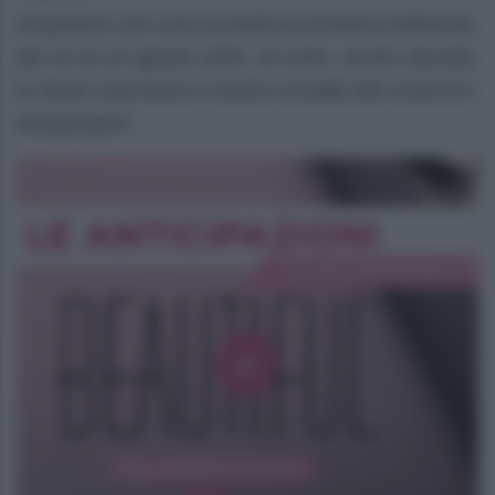
Scopriamo che cosa accadrà la prossima settimana,
dal 10 al 15 agosto 2026. Di certo, anche stavolta,
le trame riusciranno a tenere incollati allo schermo i
telespettatori.