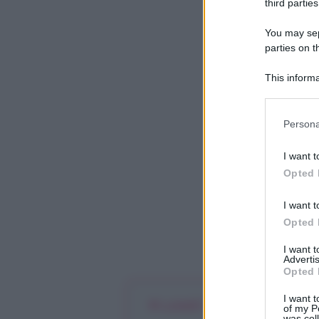
third parties
You may sepa
parties on t
This informa
Participants
Please note
Persona
information 
deny consent
I want t
in below Go
Opted 
I want t
Opted 
I want 
Advertis
Opted 
I want t
Lunedì 4 dicembre 2023
of my P
was col