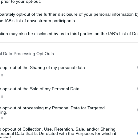
 prior to your opt-out.
rately opt-out of the further disclosure of your personal information by
he IAB’s list of downstream participants.
tion may also be disclosed by us to third parties on the IAB’s List of 
 that may further disclose it to other third parties.
TV
 that this website/app uses one or more Google services and may gath
l Data Processing Opt Outs
including but not limited to your visit or usage behaviour. You may click 
La
 to Google and its third-party tags to use your data for below specifi
do
o opt-out of the Sharing of my personal data.
ogle consent section.
Ma
In
Ad
o opt-out of the Sale of my Personal Data.
In
L
to opt-out of processing my Personal Data for Targeted
ing.
Ja
In
su
o opt-out of Collection, Use, Retention, Sale, and/or Sharing
ersonal Data that Is Unrelated with the Purposes for which it
“Q
lected.