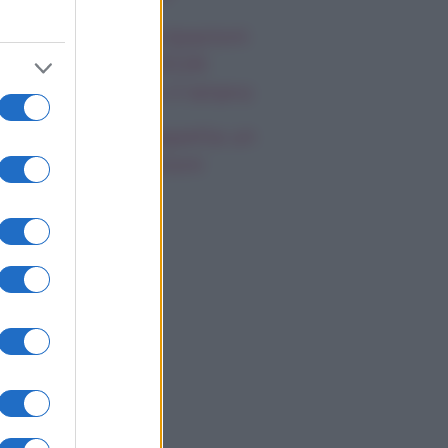
 Promessa, anticipazioni
nedì 10 agosto 2026:
tra ha contratto il tetano
gelina Mango aspetta un
glio? Le indiscrezioni