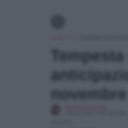
Tv
Home
»
Tv
»
Tempesta d’amore anti
Tempesta
anticipazi
novembre
Manuela Bortolotto
Content Editor e SEO Copywriter
01/12/2023