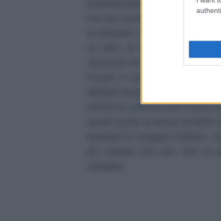
professionista. Di questo ne è mol
authenti
loro due accadrà qualcosa di inc
di entrambi. C’è chi però continua
un altro, di tale situazione e 
situazione di Ariane si complicher
tornare in prigione ed è più d
Michael riesce a raggiungerla e ten
perché se continua così rischia di 
questo punto la donna compirà un
prenderà in ostaggio il dottore. Qu
più spietata che mai. Non sa p
calcagna.