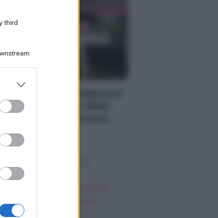
 third
Downstream
er and store
to grant or
 Promessa, anticipazioni
ed purposes
menica 9 agosto 2026:
rtina cerca di fermare
riano
o sapevi che...
vier Martinez fa ironia
lla crisi con Helena:
uanto mi diverto”