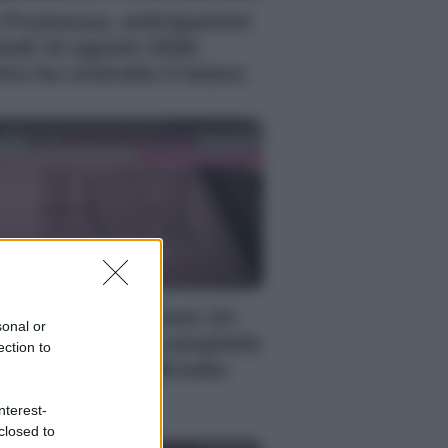
 Promessa, anticipazioni
nedì 10 agosto 2026:
tra ha contratto il tetano
autiful anticipazioni 10–
sonal or
 agosto 2026: il complotto
ection to
 Carter e Hope, Brooke
daga
nterest-
closed to