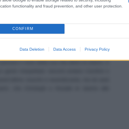
to felice e deve molto alla sua amica Shirin. Tra
cation functionality and fraud prevention, and other user protection.
redibile e che in qualche modo cambierà la vita
 ad essere scettico, chi per un motivo e chi per
stiamo parlando di Max e Hanning. Intanto, la
CONFIRM
à e non di poco. La donna infatti, non vuole più
eterminata che mai a diventare una
latitante.
Data Deletion
Data Access
Privacy Policy
ta in tutti i modi di farla ragionare soprattutto
passare il resto della sua vita dietro le sbarre. A
 gesto inaspettato: lascerà andare Caroline e
est’ultimo riuscirà a neutralizzarla, ma lei sarà
erò, che Christoph e Rosalie le stanno alle