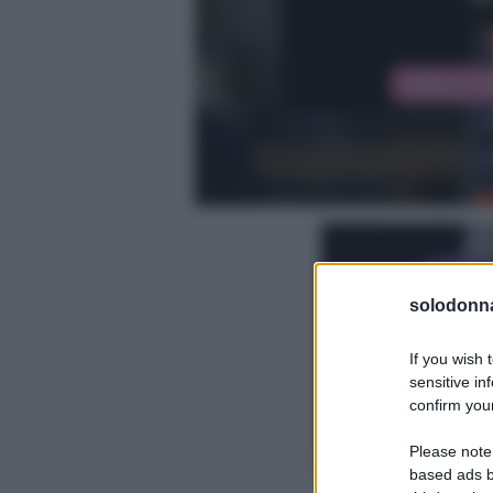
solodonna
If you wish 
sensitive in
confirm your
Please note
based ads b