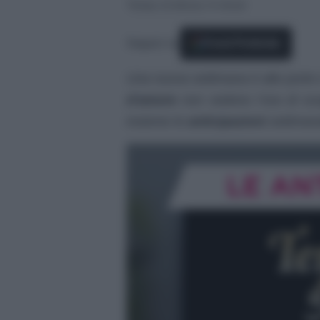
Tempo di lettura: 6 minuti
Seguici su
Fonti Preferite
Una nuova settimana è alle porte 
d’amore
non vedono l’ora di sco
insieme le
anticipazioni
settimana