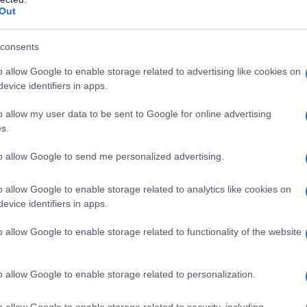
Out
La
lu
consents
Pe
o allow Google to enable storage related to advertising like cookies on
evice identifiers in apps.
An
fi
o allow my user data to be sent to Google for online advertising
s.
to allow Google to send me personalized advertising.
o allow Google to enable storage related to analytics like cookies on
3
evice identifiers in apps.
o allow Google to enable storage related to functionality of the website
2023
o allow Google to enable storage related to personalization.
 suo
sogno,
ossia quello di diventare un modello
o allow Google to enable storage related to security, including