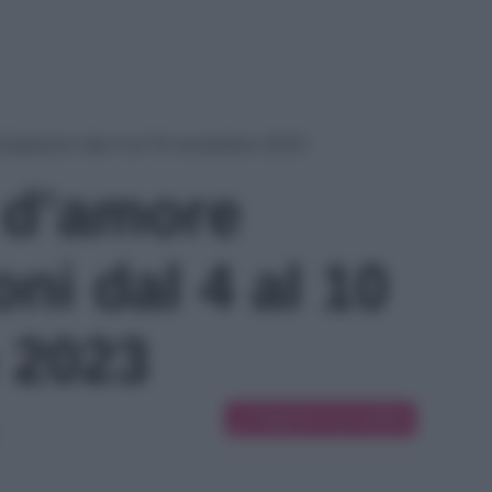
cipazioni dal 4 al 10 novembre 2023
 d’amore
oni dal 4 al 10
 2023
Suggerisci una modifica