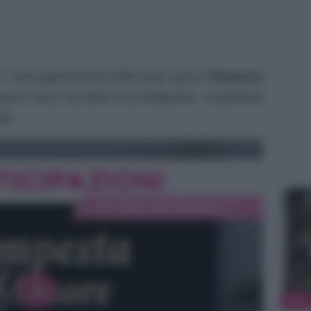
e i più appassionati della soap opera
Tempesta
prire cosa accadrà ai protagonisti. Scopriamo
li.
TV