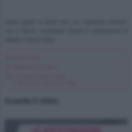
Siamo giunti al week end, ma Tempesta d’amore
non si ferma. Scopriamo quindi le anticipazioni di
sabato 9 marzo 2024.
Guarda il video
Hildegard fiera di Alfons
La resa dei conti per Carolin
Josie e Leon, l’uno contro l’altra
Guarda il video