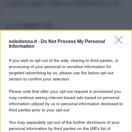
capisce quanto Taylor sia importante per lui
Lo sapevi che...
Oroscopo di Branko, martedì 11 agosto
solodonna.it -
Do Not Process My Personal
Information
Oroscopo di Branko, martedì 11 agosto
If you wish to opt-out of the sale, sharing to third parties, or
Oroscopo di Branko, martedì 11 agosto
processing of your personal or sensitive information for
targeted advertising by us, please use the below opt-out
section to confirm your selection.
Please note that after your opt-out request is processed you
may continue seeing interest-based ads based on personal
information utilized by us or personal information disclosed to
third parties prior to your opt-out.
You may separately opt-out of the further disclosure of your
personal information by third parties on the IAB’s list of