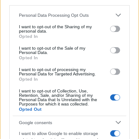
downstream participants.
Personal Data Processing Opt Outs
This information may also be disclosed by us to third parties
on the IAB’s List of Downstream Participants that may further
I want to opt-out of the Sharing of my
disclose it to other third parties.
personal data.
Opted In
Please note that this website/app uses one or more Google
services and may gather and store information including but
I want to opt-out of the Sale of my
Personal Data.
not limited to your visit or usage behaviour. You may click to
Opted In
grant or deny consent to Google and its third-party tags to
use your data for below specified purposes in below Google
I want to opt-out of processing my
consent section.
Personal Data for Targeted Advertising.
Opted In
I want to opt-out of Collection, Use,
Retention, Sale, and/or Sharing of my
Personal Data that Is Unrelated with the
Purposes for which it was collected.
Opted Out
Google consents
I want to allow Google to enable storage