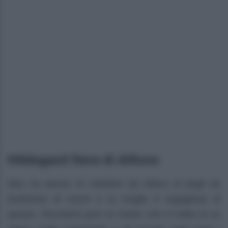
Hildegard fiera di Alfons
Max ha deciso di chiedere ad Alfons di fargli da
testimone di nozze e la moglie è orgogliosa di
questo. Ricorderà però al marito che si tratta di un