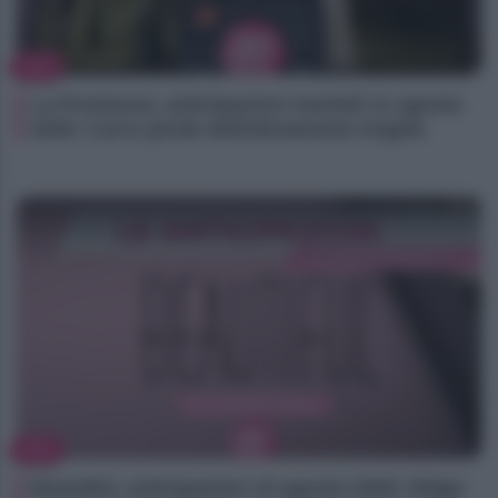
TV
La Promessa, anticipazioni martedì 11 agosto
2026: Curro perde definitivamente Angela
TV
Beautiful, anticipazioni 10 agosto 2026: Ridge