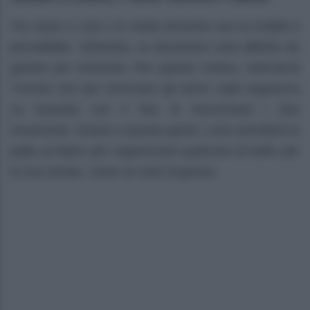
Tra Josie e Leon c’è molta tensione ove la rivalità è
percettibile. Oltretutto, la situazione sarà difficile da
gestire per entrambi. Per questo motivo, interverrà
Yvonne che per smorzare gli animi caldi organizza
un karaoke con il fine di riavvicinare i due
innamorati. Grazie a questo gesto, Leon prenderà la
palla al balzo per organizzare qualcosa di bello per
la sua amata. Josie ne sarà sorpresa.