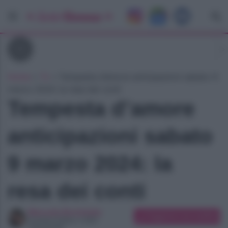
Tv
Home
»
Tv
»
Tempesta d’amore anticipazioni sabato 9
marzo 2024: la resa dei conti
Tempesta d’amore
anticipazioni sabato
9 marzo 2024: la
resa dei conti
Manuela Bortolotto
Suggerisci una modifica
Content Editor e SEO
Copywriter