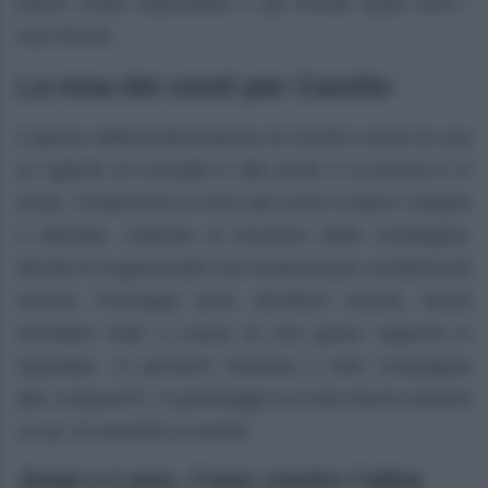
passo molto importante e gli ricorda quali sono i
suoi doveri.
La resa dei conti per Carolin
Il giorno della testimonianza di Carolin contro la sua
ex agente di custodia è alle porte e la donna è in
ansia. Finalmente la resa dei conti è dietro l’angolo
e Michael, notando la tensione della compagna,
decide di organizzarle una sorpresa per renderla più
serena. Purtroppo però, all’ultimo minuto, dovrà
annullare tutto a causa di una grave urgenza in
ospedale. Ci penserà Vanessa a fare compagnia
alla Lamprecht. Il pomeriggio tra sole donne porterà
un po’ di serenità a Carolin.
Josie e Leon, l’uno contro l’altra