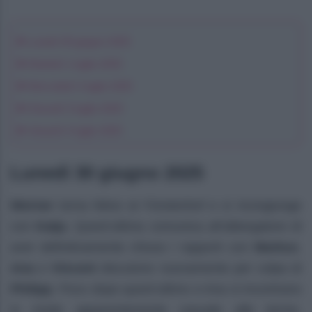
Lunedì 30 giugno 2025
Martedì 1 luglio 2025
Mercoledì 2 luglio 2025
Giovedì 3 luglio 2025
Venerdì 4 luglio 2025
Lunedì 30 giugno 2025
Werner
torna felice al Fürstenhof e si ricongiunge
con
Katja
. Quest’ultima comunica all’albergatore di
aver definitivamente chiuso i rapporti con
Markus
.
Ana
e
Vincent
discutono nuovamente per colpa di
Philipp
. Poco dopo quest’ultimo e Ana si incontrano
in modo apparentemente casuale alle terme.