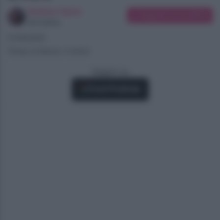
Giuliano Spina
Suggerisci una modifica
Giornalista
27/06/2025
Tempo di lettura: 4 minuti
Seguici su
Fonti Preferite