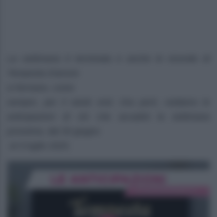
La settimana è terminata e anche le vicende di
Tempesta d’amore
si fermano, come
sempre, per il week end. Ora però, vediamo le
anticipazioni di ciò che accadrà la settimana
prossima, dal 30 giugno
al 4 luglio 2025.