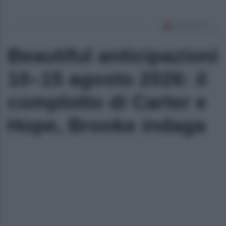
Beautiful anticipazioni
10–15 agosto 2026: il
complotto di Carter e
Hope, Brooke indaga