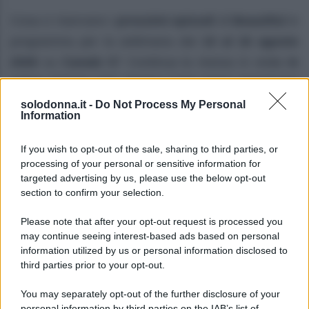
Cosa ci riservano i
prossimi episodi
di
Beautiful
in
programma per la settimana dal
10 al 16 agosto
2026
su
Canale 5
? Continua la messa in onda
in
prima visione
della
storica soap opera americana
ideata da
William J. Bell
e
Lee Philips Bell
.
solodonna.it -
Do Not Process My Personal
Information
Prime anticipazioni Beautiful nella
If you wish to opt-out of the sale, sharing to third parties, or
settimana 10–15 agosto 2026
processing of your personal or sensitive information for
targeted advertising by us, please use the below opt-out
Lunedì 10 agosto 2026
section to confirm your selection.
Taylor
rivela a
Ridge
di soffrire di una grave
Please note that after your opt-out request is processed you
may continue seeing interest-based ads based on personal
insufficienza cardiaca
progressiva
. La donna,
information utilized by us or personal information disclosed to
allora, implora
Ridge
di mantenere il
segreto
,
third parties prior to your opt-out.
nascondendolo anche a
Steffy
e a
Thomas
.
You may separately opt-out of the further disclosure of your
personal information by third parties on the IAB’s list of