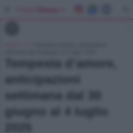
Tv
Home
»
Tv
»
Tempesta d’amore, anticipazioni
settimana dal 30 giugno al 4 luglio 2025
Tempesta d’amore,
anticipazioni
settimana dal 30
giugno al 4 luglio
2025