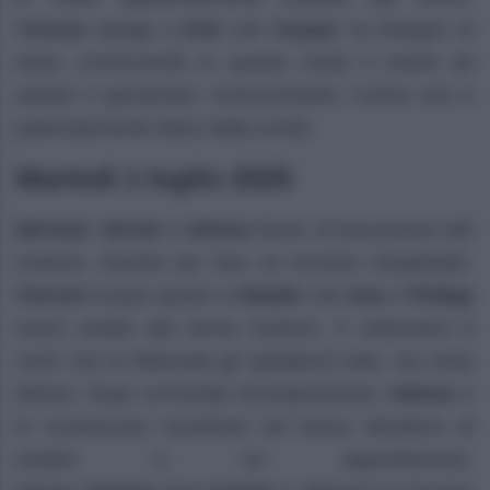
Yvonne
spiega a
Erik
che
Caspar
ha bisogno di
aiuto, convincendo in questo modo il marito ad
aiutare il giovanotto. Ciononostante, l’uomo non è
particolarmente felice della novità.
Martedì 1 luglio 2025
Michael
,
Nicole
e
Helene
fanno un’escursione tutti
insieme, finendo per fare un incontro inaspettato.
Vincent
scopre grazie a
Natalie
che
Ana
e
Philipp
erano andati alle terme insieme. Il veterinario è
certo che la fidanzata gli spiegherà tutto, ma resta
deluso. Dopo un’iniziale incomprensione,
Helene
e
lo sconosciuto incontrato nel bosco decidono di
andare a un appuntamento.