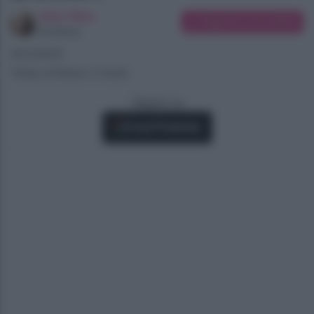
Alice Oliva
Suggerisci una modifica
Scrittrice
16/12/2023
Tempo di lettura: 3 minuti
Seguici su
Fonti Preferite