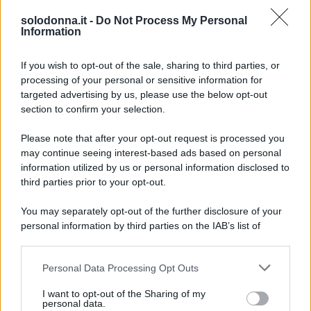
festosa che ti rende più attraente e desideroso di
solodonna.it -
Do Not Process My Personal
Information
essere al centro dell’attenzione. Un comportamento
generoso nelle relazioni apre nuove possibilità
If you wish to opt-out of the sale, sharing to third parties, or
processing of your personal or sensitive information for
affascinanti.
targeted advertising by us, please use the below opt-out
section to confirm your selection.
Vergine
Please note that after your opt-out request is processed you
La giornata ti invita a mettere in pratica ordine e
may continue seeing interest-based ads based on personal
metodo, prestando attenzione ai dettagli, doti utili
information utilized by us or personal information disclosed to
third parties prior to your opt-out.
per risolvere sospesi lavorativi. Una piccola routine
bilanciata favorisce una sensazione di tranquillità.
You may separately opt-out of the further disclosure of your
personal information by third parties on the IAB’s list of
Bilancia
downstream participants.
Personal Data Processing Opt Outs
This information may also be disclosed by us to third parties
Un’armonia delicata permea la giornata, facilitando
on the IAB’s List of Downstream Participants that may further
I want to opt-out of the Sharing of my
incontri piacevoli e dialoghi che ristabiliscono
disclose it to other third parties.
personal data.