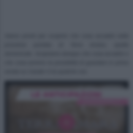
Siamo pronti per scoprire che cosa accadrà nella
prossima puntata di Terra Amara, quella
domenicale. Scopriamo dunque che cosa accadrà e
che cosa avremo la possibilità di guardare in prima
serata su Canale 5 tra qualche ora.