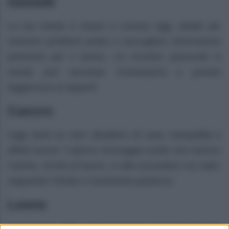
Gemelli
La tua mente è vivace e curiosa oggi, ideale per
risolvere problemi pratici e raccogliere informazioni
pertinenti per il lavoro. Un incontro piacevole in
serata può ravvivare l’entusiasmo e portare
leggerezza ai rapporti.
Cancro
Oggi senti un vero desiderio di casa, tranquillità e
affetti sinceri. Il giorno incoraggia scelte che nutrono
l’anima. Anche al lavoro, è utile procedere con tatto,
seguendo l’intuito e mostrando pazienza.
Leone
Con l’arrivo della metà di agosto c’è un’atmosfera