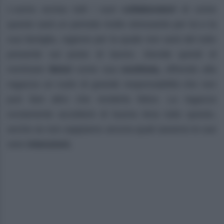
L’uomo avvisa tutti i suoi
collaboratori
di come
questo sarà un periodo molto stressante per lui e la
sua famiglia, ragione per la quale non sarà del tutto
presente sul posto di lavoro. Decide quindi di
nominare
Betul
come sua
sostituta,
offrendo alla
ragazza un ruolo di grande responsabilità che non
può fare altro che renderla felice. La ragazza
ovviamente accetterà di buona lena tutto questo,
anche se non sappiamo ancora quali saranno le sue
vere
intenzioni.