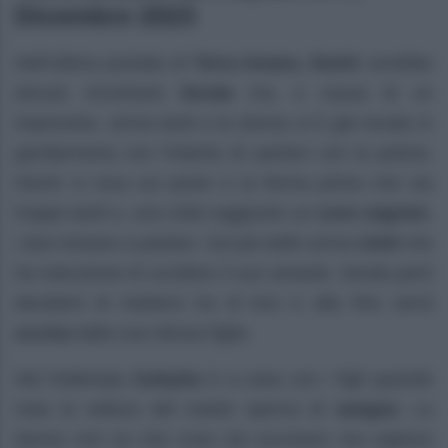
Dicembre 2023
Nell’ultima puntata di
Terra Amara, Demir
avrebbe
dovuto incontrare
Sevda
ma, a causa di un
imprevisto, arriva tardi e la donna si è già recata in
gendarmeria con l’intento di parlare con la polizia.
Demir si reca sul posto e la ferma prima che sia
troppo tardi e, una volta raggiunto un
covo segreto
,
i due iniziano a parlare. Sul più bello arriva
Umit
che
ha intenzione di uccidere il suo amante. Sevda però
deciderà di mettersi tra di loro e alla fine verrà
uccisa
dalla sua stessa figlia.
Nel frattempo
Zuleyha
è a casa con i figli quando
nota la vettura del marito sporca di
sangue.
La
donna non sa che cosa sia successo ma capisce