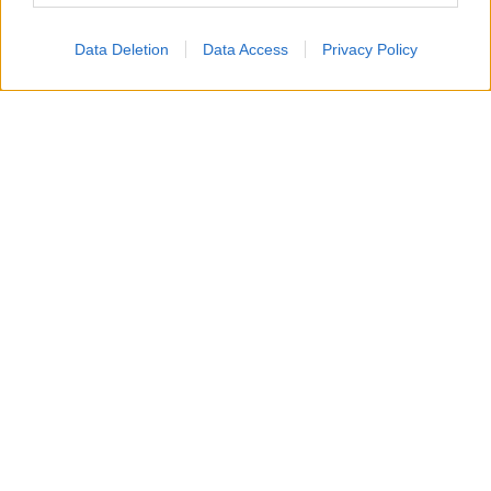
Pesci
Data Deletion
Data Access
Privacy Policy
La tua sensibilità è accentuata e ti rende più attento
ai segnali intorno a te, facilitando intuizioni preziose
nei legami affettivi. Anche il tuo benessere beneficia
di un ritmo più rilassato, con momenti di quiete e
attenzione verso te stesso.
Oroscopo
portafortuna, lunedì
10 agosto