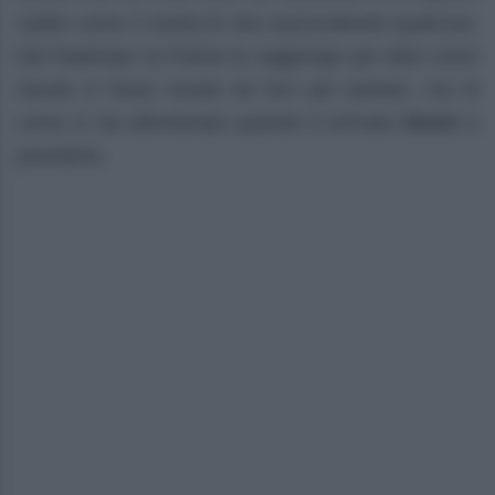
subito come il marito le stia nascondendo qualcosa.
Nel frattempo la Polizia la raggiunge per dirle come
Sevda si fosse recata da loro per parlare, ma di
come si sia allontanata quando è arrivato
Demir
a
prenderla.