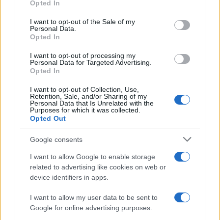
equilibrio nelle relazioni. Anche sul piano pratico,
Opted In
Please note that this website/app uses one or more Google
una decisione ben ponderata può alleviare tensioni
services and may gather and store information including but
I want to opt-out of the Sale of my
Personal Data.
not limited to your visit or usage behaviour. You may click to
e rendere il lavoro più agevole.
Opted In
grant or deny consent to Google and its third-party tags to
use your data for below specified purposes in below Google
Scorpione
I want to opt-out of processing my
consent section.
Personal Data for Targeted Advertising.
Opted In
Le emozioni ti coinvolgono profondamente e ti
I want to opt-out of Collection, Use,
spingono a riflettere sinceramente sui tuoi veri
Retention, Sale, and/or Sharing of my
Personal Data that Is Unrelated with the
desideri, soprattutto in amore. La tua tenacia sul
Purposes for which it was collected.
Opted Out
lavoro può trasformare un ostacolo in
un’opportunità.
Google consents
I want to allow Google to enable storage
Sagittario
related to advertising like cookies on web or
device identifiers in apps.
L’aria di agosto stimola il desiderio di spostarsi,
esplorare e vivere nuove esperienze, facendo di
I want to allow my user data to be sent to
Google for online advertising purposes.
oggi un momento propizio per pianificare attività