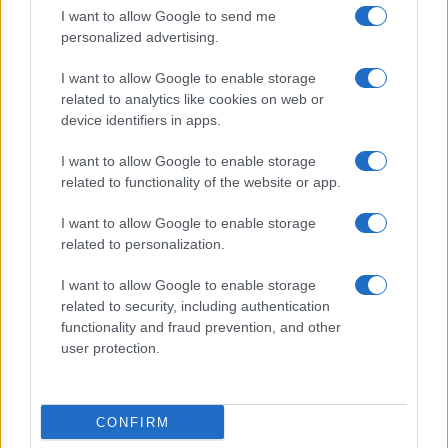
piacevoli. Un messaggio inaspettato da una persona
I want to allow Google to send me
personalized advertising.
cara ravviva il tuo spirito.
I want to allow Google to enable storage
Capricorno
related to analytics like cookies on web or
device identifiers in apps.
Il giorno valorizza la tua dedizione e la capacità di
I want to allow Google to enable storage
affrontare i compiti con impegno, specialmente nel
related to functionality of the website or app.
tuo lavoro. Allo stesso tempo, un momento di
I want to allow Google to enable storage
tranquillità ti aiuta a recuperare energia e a vedere
related to personalization.
le cose più chiaramente.
I want to allow Google to enable storage
Acquario
related to security, including authentication
functionality and fraud prevention, and other
user protection.
Senti una forte voglia di novità e idee innovative, sia
nelle connessioni che nei progetti personali. Una
notizia o un contatto non previsto può offrire spunti
CONFIRM
interessanti e un tocco di entusiasmo estivo.