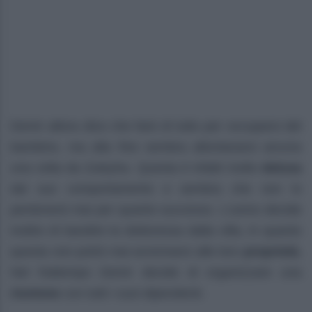
Demir allora dice che farà di tutto per occuparsi del
bambino, ma alla fine sembra allontanarsi ancora
una volta da Zuleyha. Questa è infatti molto
delusa
dal suo comportamento e sembra che non lo
perdonerà mai per quanto successo. L’uomo decide
inoltre di bandire la dottoressa dalla villa, in quanto
questa non potrà mai avvicinarsi alle loro
proprietà.
Nel frattempo Demir decide di organizzare una
riunione
con tutti i suoi dipendenti.