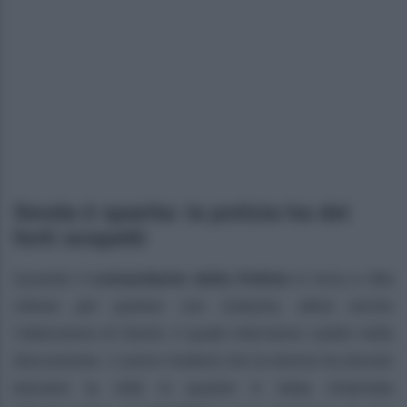
Sevda è sparita: la polizia ha dei
forti sospetti
Quando il
comandante della Polizia
si reca a villa
Adnan per parlare con Zuleyha, attira anche
l’attenzione di Demir, il quale interviene subito nella
discussione. L’uomo rivelerà che la donna ha dovuto
lasciare la città in quanto è stata chiamata