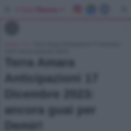
Tv
Home
»
Tv
»
Terra Amara Anticipazioni 17 Dicembre
2023: ancora guai per Demir!
Terra Amara
Anticipazioni 17
Dicembre 2023:
ancora guai per
Demir!