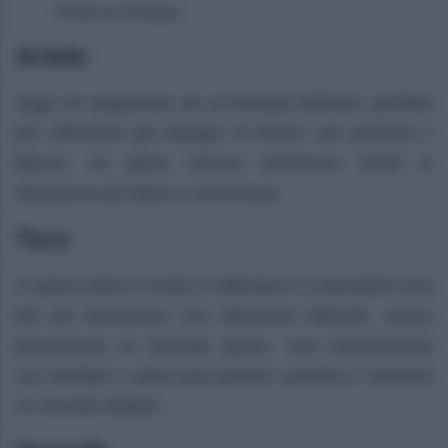
Photo by Pixabay
Ariete
Oggi sei supportato da un’energia brillante, perfetta
per affrontare gli impegni di lavoro con praticità e
fiducia. Un gesto sincero nell’amore rende la
situazione più dolce e armoniosa.
Toro
Il calore estivo ti invita a rallentare e a prenderti cura
del tuo benessere con attenzioni delicate, senza
dimenticare un meritato riposo. Una chiacchierata
con familiari o amici può portare conforto e risolvere
un recente dubbio.