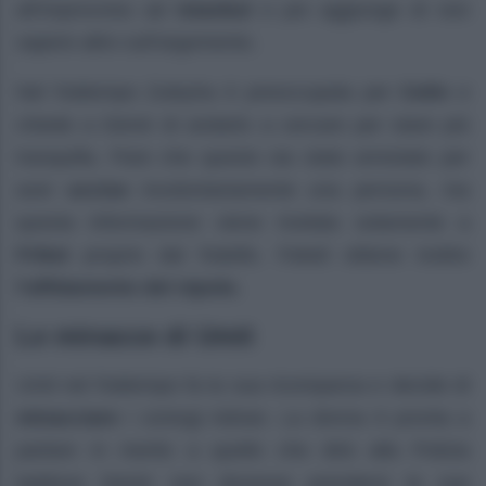
all’improvviso ad
Istanbul
e poi aggiunge di non
sapere altro sull’argomento.
Nel frattempo Zuleyha è preoccupata per
Cetin
e
chiede a Demir di andarlo a cercare per stare più
tranquilla. Pare che questo sia stato arrestato per
aver
ucciso
involontariamente una persona, ma
questa informazione viene rivelata solamente a
Friket
proprio dal fratello. Fekeli ottiene inoltre
l’affidamento del nipote.
Le minacce di Umit
Umit nel frattempo fa la sua ricomparsa e decide di
minacciare
i coniugi Adnan. La donna è pronta a
parlare in merito a quello che dirà alla Polizia
laddove Demir non dovesse prendersi le sue