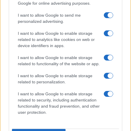
dall’esperta di cronaca rosa
Deianira Marzano
,
Google for online advertising purposes.
potrebbe, quindi, essere
incinta
. Facciamo,
I want to allow Google to send me
dunque, un breve
riassunto sentimentale
.
personalized advertising.
I want to allow Google to enable storage
related to analytics like cookies on web or
device identifiers in apps.
I want to allow Google to enable storage
related to functionality of the website or app.
I want to allow Google to enable storage
related to personalization.
I want to allow Google to enable storage
related to security, including authentication
functionality and fraud prevention, and other
user protection.