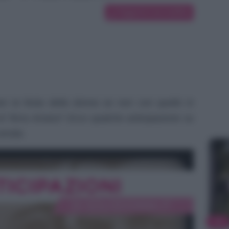
Suggerisci una modifica
re la festa della donna se non con quello in
di Terra Amara? Ecco qualche anticipazione su
serata.
TV