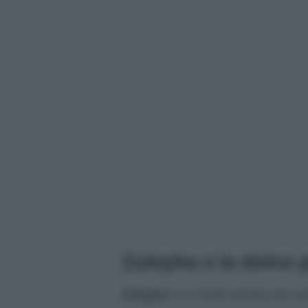
Zuleyha e la dolce
Zuleyha
si è molto pentita dei s