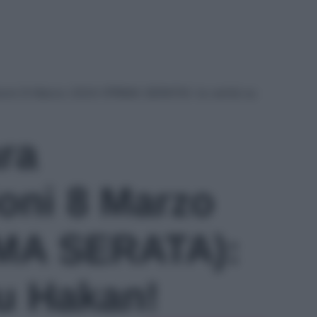
ioni 8 Marzo 2024 (PRIMA SERATA): la verità su
ra
ioni 8 Marzo
IMA SERATA):
su Hakan!