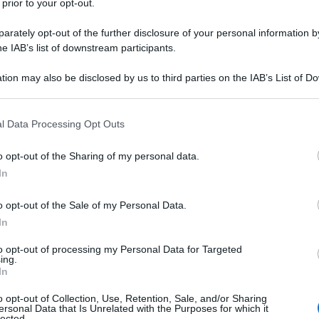
 prior to your opt-out.
rately opt-out of the further disclosure of your personal information by
he IAB’s list of downstream participants.
tion may also be disclosed by us to third parties on the IAB’s List of 
 that may further disclose it to other third parties.
 that this website/app uses one or more Google services and may gath
l Data Processing Opt Outs
TV
including but not limited to your visit or usage behaviour. You may click 
 to Google and its third-party tags to use your data for below specifi
Un
o opt-out of the Sharing of my personal data.
ogle consent section.
an
In
ag
o opt-out of the Sale of my Personal Data.
il
In
to opt-out of processing my Personal Data for Targeted
L
ing.
In
Li
o opt-out of Collection, Use, Retention, Sale, and/or Sharing
ersonal Data that Is Unrelated with the Purposes for which it
Du
lected.