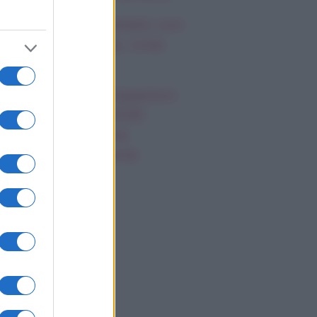
mi Antonelli avvistato con
a nuova ragazza, cosa
appiamo
 Promessa, anticipazioni
bato 8 agosto 2026:
riano prende una
cisione importante