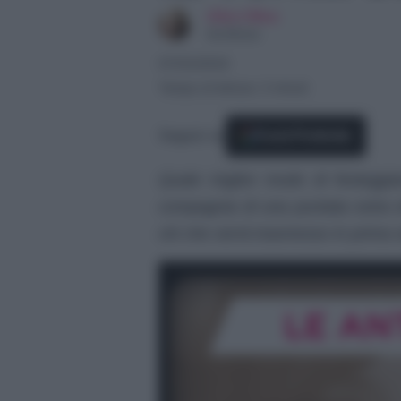
Alice Oliva
Scrittrice
07/03/2024
Tempo di lettura: 3 minuti
Seguici su
Fonti Preferite
Quale miglior modo di festeggia
compagnia di una puntata extra 
ciò che verrà trasmesso in prima 