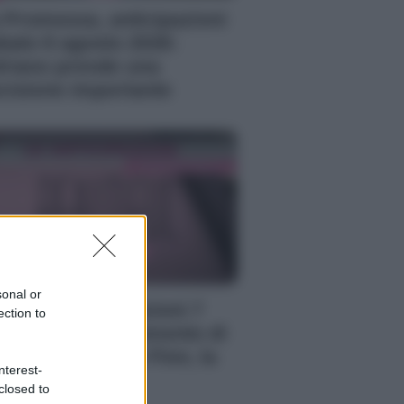
 Promessa, anticipazioni
bato 8 agosto 2026:
riano prende una
cisione importante
sonal or
autiful, anticipazioni 7
ection to
osto 2026: il momento di
timità di Steffy e Finn, la
nterest-
fesa di Carter
closed to