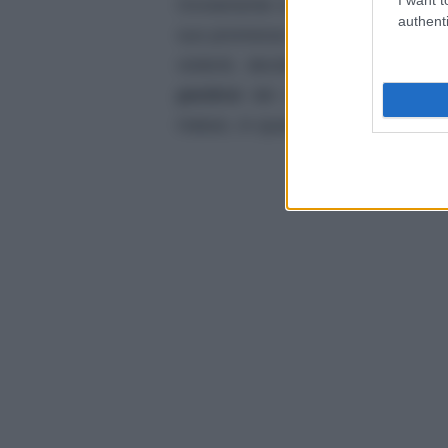
Ovviamente si tratta di un
fraint
authenti
suo promesso sposo stia parlando
violenti, decide di scappare a 
pentirsi
dei suoi comportamenti
Hakan, in quanto lui è sempre stato