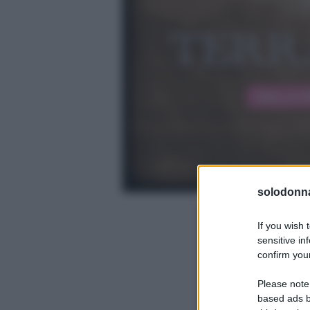
solodonna
If you wish 
sensitive in
confirm your
Please note
based ads b