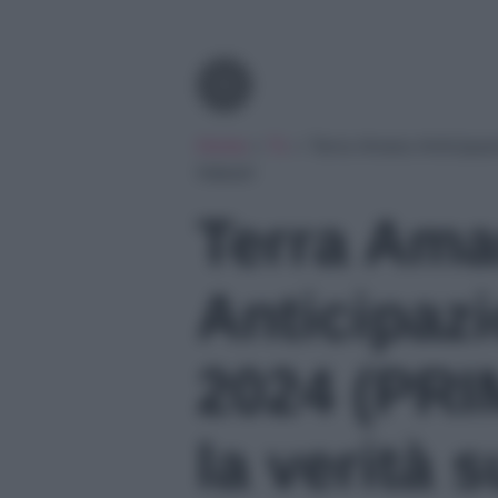
Tv
Home
»
Tv
»
Terra Amara Anticipaz
Hakan!
Terra Ama
Anticipaz
2024 (PR
la verità 