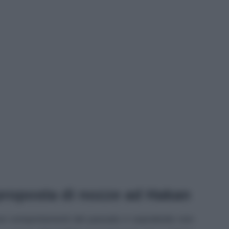
 proposta di nozze ad Hakan
uoi comportamenti del passato e soprattutto non