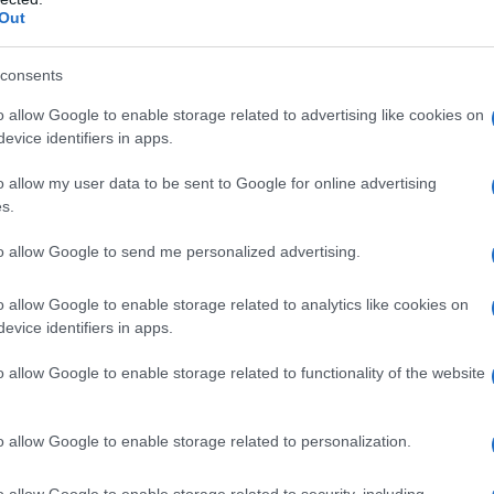
Out
Ki
nticipazioni dell’8
un
consents
s
o allow Google to enable storage related to advertising like cookies on
evice identifiers in apps.
La
ra
,
Friket
ha sorpreso
Vahap
mentre questo si
sa
o allow my user data to be sent to Google for online advertising
siva nella stanza da letto di Zuleyha. L’intento
Ad
s.
nneggiare la Yaman e questa volta ha puntato
de
to allow Google to send me personalized advertising.
rubarle i
gioielli
più preziosi.
o allow Google to enable storage related to analytics like cookies on
fermalo e di cacciarlo, intimandolo di non farsi
evice identifiers in apps.
vitare ripercussioni più pesanti.
Colak,
invece,
o allow Google to enable storage related to functionality of the website
anto è convinto che la giovane ragazza abbia
conomiche a Zuleyha, motivo per cui alla fine è
o allow Google to enable storage related to personalization.
o allow Google to enable storage related to security, including