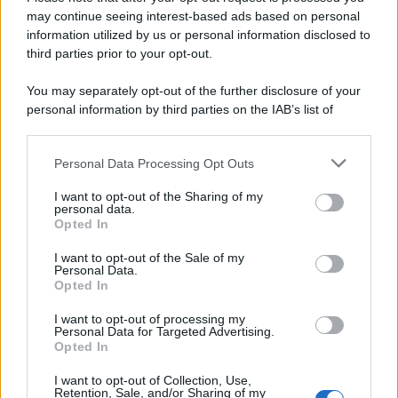
may continue seeing interest-based ads based on personal
insufficienza cardiaca
progressiva
. La donna,
information utilized by us or personal information disclosed to
allora, implora
Ridge
di mantenere il
segreto
,
third parties prior to your opt-out.
nascondendolo anche a
Steffy
e a
Thomas
.
You may separately opt-out of the further disclosure of your
personal information by third parties on the IAB’s list of
Martedì 11 agosto 2026
downstream participants.
Carter
trova finalmente il coraggio di confessare i
Personal Data Processing Opt Outs
This information may also be disclosed by us to third parties
on the IAB’s List of Downstream Participants that may further
suoi
veri sentimenti a Hope
. Così, tra i
due
nasce
I want to opt-out of the Sharing of my
disclose it to other third parties.
personal data.
una grande
passione
e decidono di unire le forze
Opted In
Please note that this website/app uses one or more Google
per tentare una clamorosa
scalata alla Forrester
services and may gather and store information including but
I want to opt-out of the Sale of my
Creations
.
Personal Data.
not limited to your visit or usage behaviour. You may click to
Opted In
grant or deny consent to Google and its third-party tags to
Mercoledì 12 agosto 2026
use your data for below specified purposes in below Google
I want to opt-out of processing my
consent section.
Personal Data for Targeted Advertising.
Opted In
Will Spencer
manifesta forti
preoccupazioni
riguardo alle
dinamiche familiari
. Il
ragazzo
, in
I want to opt-out of Collection, Use,
Retention, Sale, and/or Sharing of my