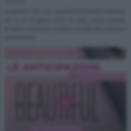
08/08/2026
Scopriamo che cosa accadrà la prossima settimana,
dal 10 al 15 agosto 2026. Di certo, anche stavolta,
le trame riusciranno a tenere incollati allo schermo i
telespettatori.