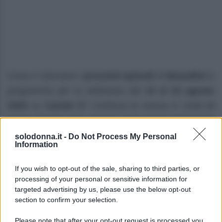
Cosa ci riservano i
prossimi episodi
di
Beautiful
in
programma per la settimana dal
10 al 16 agosto
2026
su
Canale 5
? Continua la messa in onda
in
prima visione
della
storica soap opera americana
ideata da
William J. Bell
e
Lee Philips Bell
.
solodonna.it -
Do Not Process My Personal
Information
Prime anticipazioni Beautiful nella
If you wish to opt-out of the sale, sharing to third parties, or
settimana 10–15 agosto 2026
processing of your personal or sensitive information for
targeted advertising by us, please use the below opt-out
Lunedì 10 agosto 2026
section to confirm your selection.
Taylor
rivela a
Ridge
di soffrire di una grave
Please note that after your opt-out request is processed you