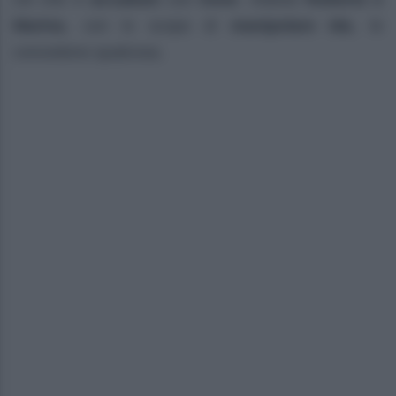
Marina
, con lo scopo di
manipolare Ida
, le
concedono qualcosa.