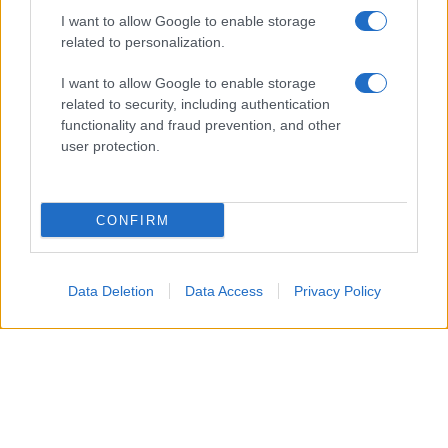
I want to allow Google to enable storage
related to personalization.
I want to allow Google to enable storage
related to security, including authentication
functionality and fraud prevention, and other
Giovedì 13 agosto 2026
user protection.
In questa puntata,
Brooke
nota alcuni
CONFIRM
comportamenti insoliti
in ufficio. A quel punto,
quindi, la
donna
comincia a sospettare che
Carter
stia
tramando qualcosa
contro i Forrester.
Data Deletion
Data Access
Privacy Policy
Venerdì 14 agosto 2026
Brooke
, proprio mentre si muove tra i
corridoi
dell’azienda
, riesce improvvisamente a scroprire
l’
alleanza segreta
di
Carter
e il suo piano per