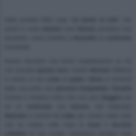
Nella puntata della soap “
un posto al sole
” che
andrà in onda
domani
sera
Nunzio
prenderà una
decisione, ossia chiedere a
Rossella
un
confronto
immediato.
Intanto facciamo una breve ricapitolazione su ciò
che accadrà
questa sera
: mentre
Michele
rifletterà
in merito al suo
ruolo
di
padre
,
Silvia
si ritroverà
dalla sua parte una
persona inaspettata
.
Rosella
inizierà a rendersi conto che non può
sfuggire
più
ad un
confronto
con
Nunzio
. Nel frattempo
Manuela
si sentirà
in colpa
per essere stata colei
che ha ceduto nelle mani di
Irene
il
vecchio
cellulare
di sua sorella. Inizieranno dunque molti