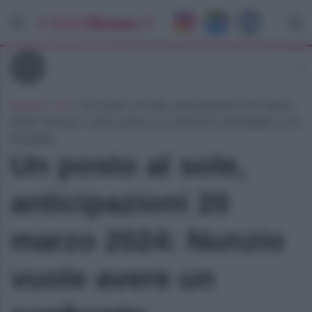
Tv
Home
»
Tv
»
Un posto al sole, anticipazioni 20 marzo
2024: Nunzio vuole avere un confronto immediato con
Rossella
Un posto al sole,
anticipazioni 20
marzo 2024: Nunzio
vuole avere un