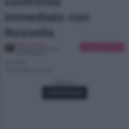
confronto
immediato con
Rossella
Maira Monetti
Suggerisci una modifica
Laurea in Scienze della
comunicazione
19/03/2024
Tempo di lettura: 2 minuti
Seguici su
Fonti Preferite