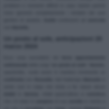
problemi e momenti difficili in casa Sartori poiché
Irene ignorerà completamente i tentativi dei suoi
genitori di aiutarla.
Guido
continuerà ad
avercela
con
Mariella
.
Un posto al sole, anticipazioni 20
marzo 2024
Ecco cosa succederà nel
terzo appuntamento
settimanale
della soap “
un posto al sole
“:
Nunzio
,
spazientito, vuole avere in maniera imminente un
confronto
con
Rossella
. Nel frattempo
Manuela
si
sente così in colpa che inizia a far nasce alcuni
dubbi
in
Serena
. Infatti quest’ultima si
convince
che c’è stato lo
zampino
di sua
sorella
in merito a
ciò che è
accaduto
con
Irene
. Intanto
Roberto e