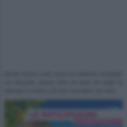
Mentre Nunzio vuole avere un confronto immediato
con Rossella, Serena inizia ad avere dei dubbi su
Manuela in merito a ciò che è accaduto con Irene.