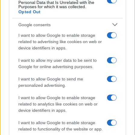
particolare, non vede di buon occhio la convivenza e
Personal Data that Is Unrelated with the
Purposes for which it was collected.
l’
influenza
di
Poppy
e
Luna
nelle vicende di suo
Opted Out
padre Bill
.
Google consents
I want to allow Google to enable storage
related to advertising like cookies on web or
device identifiers in apps.
I want to allow my user data to be sent to
Google for online advertising purposes.
I want to allow Google to send me
personalized advertising.
I want to allow Google to enable storage
related to analytics like cookies on web or
device identifiers in apps.
I want to allow Google to enable storage
related to functionality of the website or app.