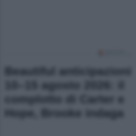
Beautiful anticipazioni
10–15 agosto 2026: il
complotto di Carter e
Hope, Brooke indaga