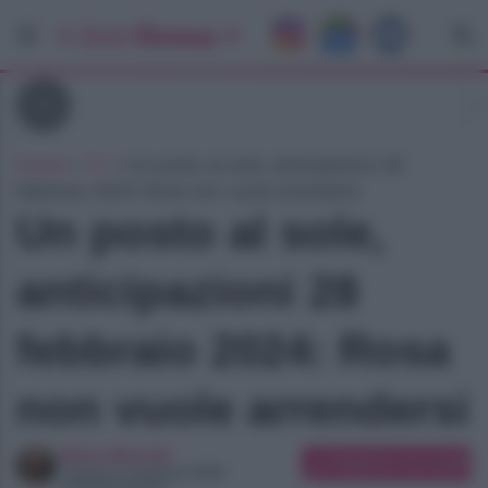
Tv
Home
»
Tv
»
Un posto al sole, anticipazioni 28
febbraio 2024: Rosa non vuole arrendersi
Un posto al sole,
anticipazioni 28
febbraio 2024: Rosa
non vuole arrendersi
Maira Monetti
Suggerisci una modifica
Laurea in Scienze della
comunicazione