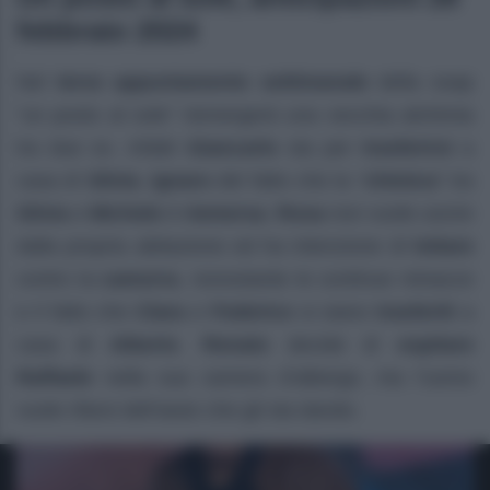
febbraio 2024
Nel
terzo appuntamento settimanale
della soap
“un posto al sole” riemergerà una vecchia alchimia
tra due ex. Infatti
Giancarlo
sta per
trasferirsi
a
casa di
Silvia
,
ignaro
del fatto che la “
chimica
” tra
Silvia
e
Michele
è
riemersa
.
Rosa
non vuole uscire
dalla propria abitazione ed ha intenzione di
lottare
contro la
camorra
, nonostante le continue minacce
e il fatto che
Clara
e
Federico
si siano
trasferiti
a
casa di
Alberto
.
Renato
decide di
ospitare
Raffaele
nella sua camera d’albergo, ma l’uomo
vuole rifarsi dell’aiuto che gli sta dando.