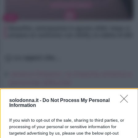
TV
Beautiful, anticipazioni 6 agosto 2026: Hope si
prepara al confronto con Steffy, la rabbia di Bill
Lo sapevi che...
Jessica Simpson, la rinascita artistica e
personale della star
Oroscopo del pomeriggio, giovedì 6
solodonna.it -
Do Not Process My Personal
agosto
Information
Gigi Hahid: matrimonio segreto con
If you wish to opt-out of the sale, sharing to third parties, or
Bradley Cooper, cosa sappiamo
processing of your personal or sensitive information for
targeted advertising by us, please use the below opt-out