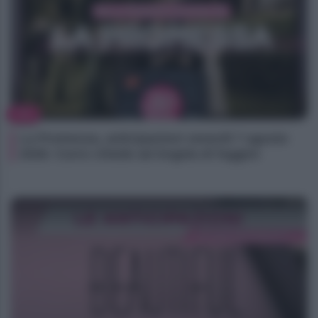
TV
La Promessa, anticipazioni venerdì 7 agosto
2026: Curro chiede ad Angela di fuggire