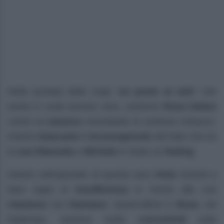
Nella puntata della soap “
un posto al sole
” che
andrà in onda domani sera, vedremo
Rosa
lottare
contro la
camorra
nonostante le continue minacce.
Intanto
Giancarlo
è
inconsapevole
del fatto che tra
la
sua fidanzata
e
Michele
è rinato un
feeling
.
Intanto nell’episodio di questa sera
Viola
inizierà a
dare segni di
insofferenza
in merito alla sua
relazione
con
Damiano
. Quest’ultimo e
Rosa
, nel
frattempo, saranno molto
concentrati
sulla