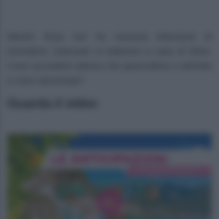
Mentre Rosa non ha nessuna intenzione di
arrendersi, Giancarlo si traferisce a casa di Silvia.
Cosa succederà adesso che quest’ultima e Michele
si sono riavvicinati?
Guarda il video