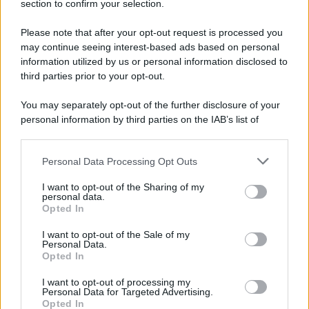
section to confirm your selection.
Please note that after your opt-out request is processed you
may continue seeing interest-based ads based on personal
information utilized by us or personal information disclosed to
third parties prior to your opt-out.
You may separately opt-out of the further disclosure of your
personal information by third parties on the IAB’s list of
downstream participants.
Personal Data Processing Opt Outs
This information may also be disclosed by us to third parties
on the IAB’s List of Downstream Participants that may further
I want to opt-out of the Sharing of my
disclose it to other third parties.
personal data.
Opted In
Please note that this website/app uses one or more Google
services and may gather and store information including but
I want to opt-out of the Sale of my
Personal Data.
not limited to your visit or usage behaviour. You may click to
Opted In
grant or deny consent to Google and its third-party tags to
use your data for below specified purposes in below Google
I want to opt-out of processing my
consent section.
Personal Data for Targeted Advertising.
Opted In