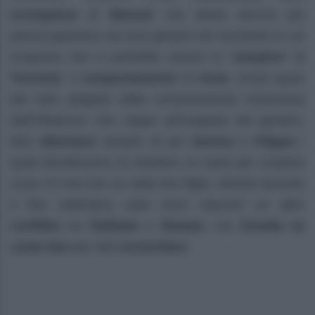
scomparsa
di
Manuel
che desta ancora più
preoccupazione nei suoi genitori nel momento in cui
scoprono che ci potrebbe essere lo “
zampino
” di
Torrente
. Il
comportamento
di
Irene
, ormai quasi
del tutto plagiato dalla comunicazione trasmessa
dall’influencer che segue all’insaputa dei genitori,
farà
allarmare
sempre di più
Serena
e
Filippo
i
quali decideranno di chiedere un aiuto per scoprire
cosa c’è che non va nella loro figlia. Mentre durante
il fine settimana sulla neve nascerà un altro
conflitto
tra
Raffaele
e
Renato
, ma
Ornella
sa
come fare
per farli
riconciliare
.