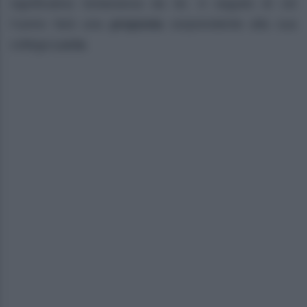
significativa lontananza da lei. A seguito di ciò
l’uomo farà una
proposta
sorprendente alla sua
collega
Lucia
.