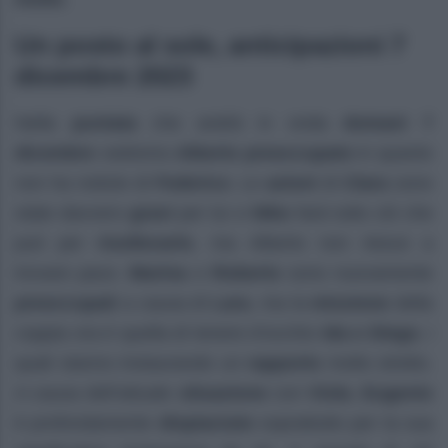
Un posto al sole, anticipazioni 7
dicembre 2023
Nella
puntata
che andrà in onda
domani 7
dicembre
vedremo
Alberto preoccupato
in quanto
non ha notizie di
Federico
. Le
azioni
di
Clara
sono
state davvero
gravi
per lui e
Niko
farà tutto ciò che
può per
risollevarlo
, ma Alberto non riesce a
trovare pace.
Marina
e
Roberto
sono nuovamente
preoccupati
a causa di
Lara
, ma la
missione
della
coppia ora è quella di tenere d’occhio
Ida e Diego
, i
quali stanno instaurando un
rapporto
molto stretto.
A causa dell’attuale
situazione
con
Viola
,
Eugenio
è profondamente
dispiaciuto
soprattutto per la sua