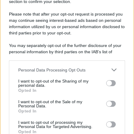
section to confirm your selection.
Please note that after your opt-out request is processed you
may continue seeing interest-based ads based on personal
information utilized by us or personal information disclosed to
third parties prior to your opt-out.
You may separately opt-out of the further disclosure of your
personal information by third parties on the IAB’s list of
downstream participants.
Personal Data Processing Opt Outs
This information may also be disclosed by us to third parties
on the IAB’s List of Downstream Participants that may further
I want to opt-out of the Sharing of my
disclose it to other third parties.
personal data.
Opted In
Please note that this website/app uses one or more Google
services and may gather and store information including but
I want to opt-out of the Sale of my
Personal Data.
not limited to your visit or usage behaviour. You may click to
Opted In
grant or deny consent to Google and its third-party tags to
use your data for below specified purposes in below Google
I want to opt-out of processing my
consent section.
Personal Data for Targeted Advertising.
Opted In