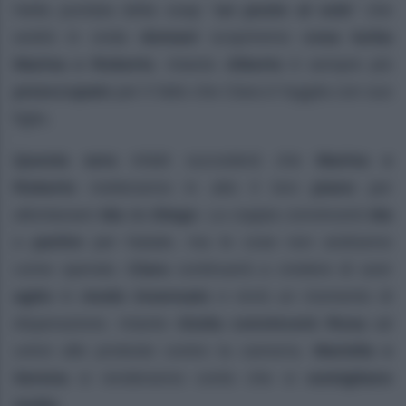
Nella puntata della soap “
un posto al sole
” che
andrà in onda
domani
scopriremo
cosa turba
Marina e Roberto
. Intanto
Alberto
è sempre più
preoccupato
per il fatto che Clara è fuggita con suo
figlio.
Questa sera
infatti succederà che
Marina e
Roberto
metteranno in atto il loro
piano
per
allontanare
Ida
da
Diego
. La coppia convincerà
Ida
a
partire
per Natale, ma le cose non andranno
come sperato.
Clara
continuerà a credere di aver
agito
in
modo insensato
e vivrà un momento di
disperazione. Intanto
Giulia
convincerà Rosa
ad
unirsi alle proteste contro la camorra.
Mariella e
Serena
si renderanno conto che si
somigliano
molto
.