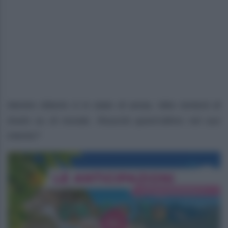
Mentre Alberto è in stato di ansia, Niko tenterà di
tirarlo su di morale. Riuscirà quest’ultimo nel suo
intento?