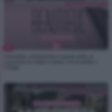
TV
Beautiful, anticipazioni 8 agosto 2026: la
passione tra Hope e Carter, l’ira di Steffy e
Ridge