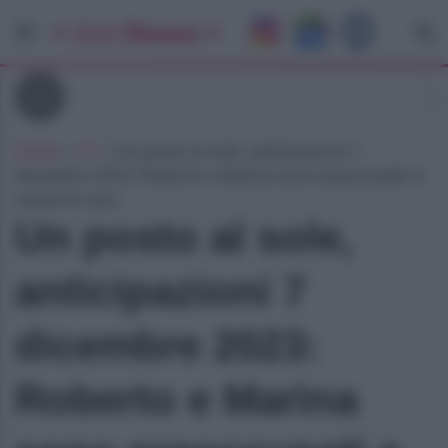
Tv
Home
»
Tv
»
Un posto al sole, anticipazioni 7
dicembre 2023: Roberto e Marina sono preoccupati a
causa di Lara
Un posto al sole,
anticipazioni 7
dicembre 2023:
Roberto e Marina