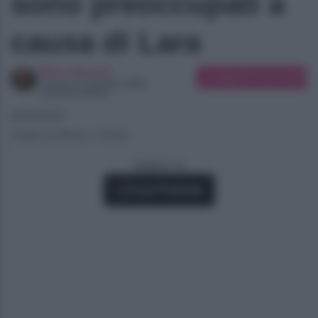
sono preoccupati a
causa di Lara
Maira Monetti
Suggerisci una modifica
Laurea in Scienze della
comunicazione
06/12/2023
Tempo di lettura: 2 minuti
Seguici su
Fonti Preferite