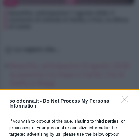
TV
Beautiful, anticipazioni 7 agosto 2026: il
momento di intimità di Steffy e Finn, la difesa
di Carter
Lo sapevi che...
Beautiful, anticipazioni 8 agosto 2026:
la passione tra Hope e Carter, l’ira di
Steffy e Ridge
Lindsay Lohan, icona anni Duemila,
solodonna.it -
Do Not Process My Personal
che fine ha fatto
Information
Kimi Antonelli avvistato con una nuova
If you wish to opt-out of the sale, sharing to third parties, or
ragazza, cosa sappiamo
processing of your personal or sensitive information for
targeted advertising by us, please use the below opt-out