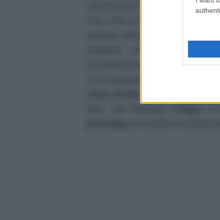
Nell’episodio della soap “
un post
authenti
Rai 3 alle ore 21:50, vecchie dip
passato. Infatti inizia la
conviven
potrebbe portare quest’ulti
precedentemente si verifican
inconsapevole della situazione,
Clara tramite Rosa
. Come reagi
fatti? Nel frattempo
Filippo e
psicologo
per tentare di aiutare
I