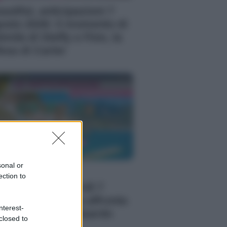
autiful, anticipazioni 7
osto 2026: il momento di
timità di Steffy e Finn, la
fesa di Carter
sonal or
 Posto Al Sole,
ection to
ticipazioni venerdì 7
osto 2026: Clara affronta
nterest-
 tradimento di Eduardo
closed to