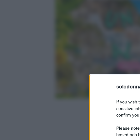
solodonna
If you wish 
sensitive in
confirm your
Please note
based ads b