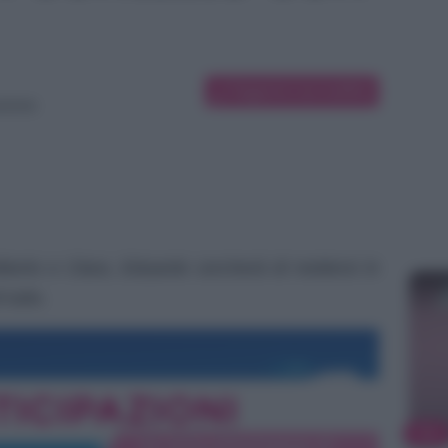
Suggerisci una modifica
azione
lberto e Clara, Eduardo cercherà di mettersi in
 tutto.
TV