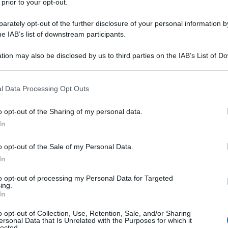
 prior to your opt-out.
rately opt-out of the further disclosure of your personal information by
he IAB’s list of downstream participants.
tion may also be disclosed by us to third parties on the IAB’s List of 
 that may further disclose it to other third parties.
 that this website/app uses one or more Google services and may gath
l Data Processing Opt Outs
TV
including but not limited to your visit or usage behaviour. You may click 
 to Google and its third-party tags to use your data for below specifi
La
o opt-out of the Sharing of my personal data.
ogle consent section.
ve
In
Cu
o opt-out of the Sale of my Personal Data.
fu
In
to opt-out of processing my Personal Data for Targeted
L
ing.
In
Or
o opt-out of Collection, Use, Retention, Sale, and/or Sharing
ersonal Data that Is Unrelated with the Purposes for which it
ve
lected.