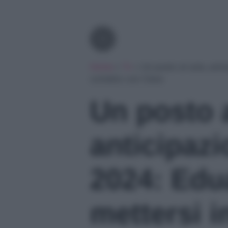
Tv
Home
»
Tv
»
Un posto al sole, anti
contatto con Clara
Un posto a
anticipazi
2024: Edu
mettersi i