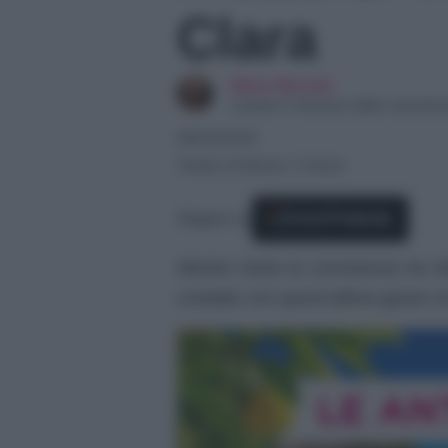
Clara
Maira Monetti
Laurea in Scienze della comunic
06/03/2024
Tempo di lettura: 2 minuti
Seguici su
Fonti Preferite
Mentre inizia la convivenza tra A
contatto con quest’ultima ignaro di