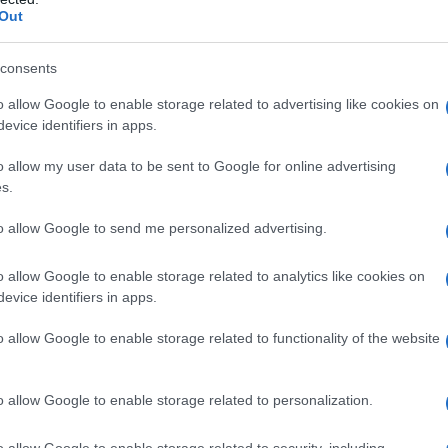
Out
Or
ve
consents
manale della soap “
un posto al sole
” vedremo
Or
o allow Google to enable storage related to advertising like cookies on
to
e
Clara
. Cosa succederà?
evice identifiers in apps.
ve
era
un
incontro improvviso
farà sentire
Niko
a
o allow my user data to be sent to Google for online advertising
s.
anza sulla neve, ma allo stesso tempo renderà
el frattempo
Rosa
deciderà di
cambiare
to allow Google to send me personalized advertising.
ppo e Serena
cercheranno di trovare il modo
o allow Google to enable storage related to analytics like cookies on
ta
attraversando Irene
, ma si renderanno conto
evice identifiers in apps.
o allow Google to enable storage related to functionality of the website
, anticipazioni 7 marzo
o allow Google to enable storage related to personalization.
o allow Google to enable storage related to security, including