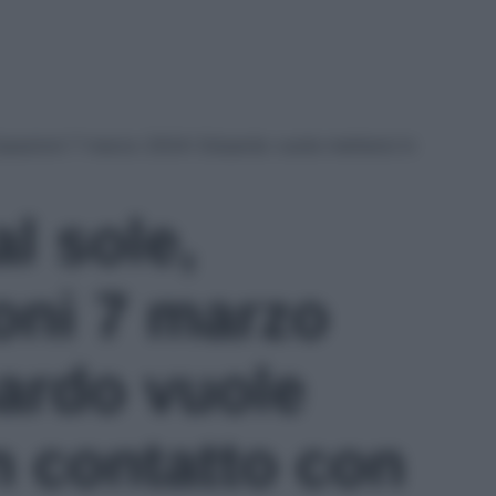
cipazioni 7 marzo 2024: Eduardo vuole mettersi in
l sole,
oni 7 marzo
ardo vuole
n contatto con