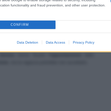
o a sole
” che verrà trasmesso
domani
sera su
cation functionality and fraud prevention, and other user protection.
endenze rischiano di riemergere dalle ceneri del
za
tra
Alberto
e
Clara
, ma vivere con l’avvocato
ma a ritornare in quelle situazioni che
CONFIRM
o quando i due stavano insieme. Intanto,
Eduardo
fa un altro tentativo per
contattare
Data Deletion
Data Access
Privacy Policy
rà l’uomo quando scoprirà la cruda realtà dei
 Serena
hanno fissato
l’appuntamento
dallo
rene
, ma la ragazza potrebbe non accettarlo.