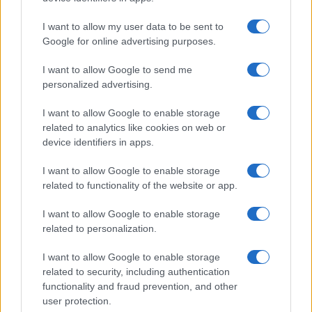
I want to allow my user data to be sent to
Google for online advertising purposes.
I want to allow Google to send me
personalized advertising.
I want to allow Google to enable storage
related to analytics like cookies on web or
device identifiers in apps.
I want to allow Google to enable storage
related to functionality of the website or app.
I want to allow Google to enable storage
related to personalization.
I want to allow Google to enable storage
related to security, including authentication
functionality and fraud prevention, and other
Giovedì 13 agosto 2026
user protection.